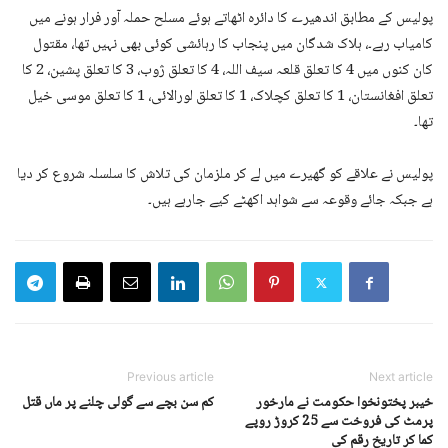
پولیس کے مطابق اندھیرے کا دائرہ اٹھاتے ہوئے مسلح حملہ آور فرار ہونے میں
کامیاب رہے۔، ہلاک شدگان میں پنجاب کا رہائشی کوئی بھی نہیں تھا، مقتول
کان کنوں میں 4 کا تعلق قلعہ سیف اللہ، 4 کا تعلق ژوب، 3 کا تعلق پشین، 2 کا
تعلق افغانستان، 1 کا تعلق کچلاک، 1 کا تعلق لورالائی، 1 کا تعلق موسی خیل
تھا۔
پولیس نے علاقے کو گھیرے میں لے کر ملزمان کی تلاش کا سلسلہ شروع کر دیا
ہے جبکہ جائے وقوعہ سے شواہد اکھٹے کیے جارہے ہیں۔
Previous article
Next article
خیبر پختونخوا حکومت نے مارخور
کم سن بچے سے گولی چلنے پر ماں قتل
پرمٹ کی فروخت سے 25 کروڑ روپے
کما کر تاریخ رقم کی