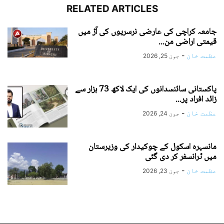
RELATED ARTICLES
جامعہ کراچی کی عارضی نرسریوں کی آڑ میں
قیمتی اراضی من...
عظمت خان
-
جون 25, 2026
پاکستانی سائنسدانوں کی ایک لاکھ 73 ہزار سے
زائد افراد پر...
عظمت خان
-
جون 24, 2026
مانسہرہ اسکول کے چوکیدار کی وزیرستان
میں ٹرانسفر کر دی گئی
عظمت خان
-
جون 23, 2026