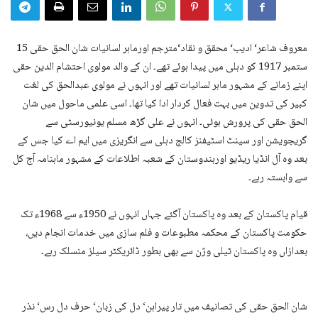
معروف شاعر‘ ادیب‘ محقق و نقاد‘مترجم اورماہر لسانیات شان الحق حقی 15
ستمبر 1917 کو دہلی میں پیدا ہوئے تھے۔ ان کے والد مولوی احتشام الدین حقی
اپنے زمانے کے مشہور ماہر لسانیات تھے اور انہوں نے مولوی عبدالحق کی لغت
کبیر کی تدوین میں بہت فعال کردار ادا کیا تھا۔ اسی علمی ماحول میں شان
الحق حقی کی پرورش ہوئی۔ انہوں نے علی گڑھ مسلم یونیورسٹی سے
گریجویشن اور سینٹ اسٹیفنز کالج دہلی سے انگریزی میں ایم اے کیا جس کے
بعد وہ آل انڈیا ریڈیو اورہندوستان کے شعبہ اطلاعات کے مشہور ماہنامہ آج کل
سے وابستہ رہے۔
قیام پاکستان کے بعد وہ پاکستان آگئے جہاں انہوں نے 1950ء سے 1968ء تک
حکومت پاکستان کے محکمہ مطبوعات و فلم سازی میں خدمات انجام دیں،
بعدازاں وہ پاکستان ٹیلی وژن سے بھی بطور ڈائریکٹر سیلز منسلک رہے۔
شان الحق حقی کی تصانیف میں تار پیراہن‘ دل کی زبان‘ حرف دل رس‘ نذر