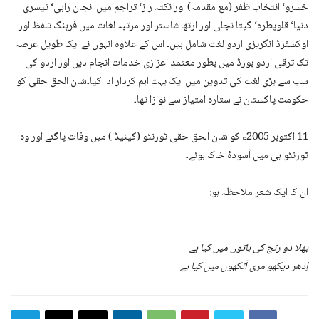
خسرو‘ انتخاب ظفر (مع مقدمہ) اور نکتہ راز‘ تراجم میں انجان راہی‘ تیسری
دنیا‘ قلوپطرہ‘ گیتا نجلی اور ارتھ شاستر اور مرتبہ لغات میں فرہنگ تلفظ اور
اوکسفرڈ انگریزی اردو لغت شامل ہیں۔ اس کے علاوہ انہوں نے ایک طویل عرصہ
تک ترقی اردو بورڈ میں بطور معتمد اعزازی خدمات انجام دیں اور اردو کی
سب سے بڑی لغت کی تدوین میں ایک بہت اہم کردار ادا کیا۔شان الحق حقی کو
حکومت پاکستان نے ستارہ امتیاز سے نوازا تھا۔
11 اکتوبر 2005ء کو شان الحق حقی ٹورنٹو (کینیڈا) میں وفات پاگئے اور وہ
ٹورنٹو ہی میں آسودۂ خاک ہوئے۔
ان کا ایک شعر ملاحظہ ہو:
بھلا دو رنج کی باتوں میں کیا ہے
اِدھر دیکھو مری آنکھوں میں کیا ہے