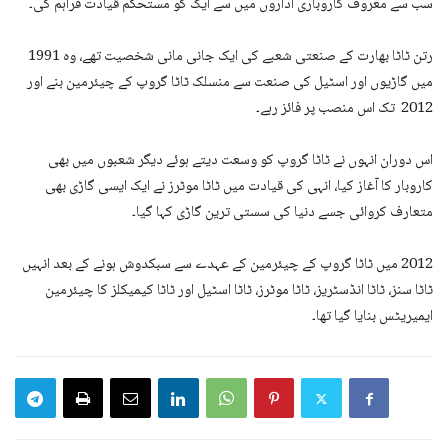
سب سے معروف کاروباری اداروں میں سے ایک کو مستحکم قیادت فراہم کی۔
رتن ٹاٹا بھارت کے صنعتی شعبے کی ایک جانی مانی شخصیت تھے، وہ 1991
میں گاڑیوں اور اسٹیل کی صنعت سے منسلک ٹاٹا گروپ کے چیئرمین بنے اور
2012 تک اس منصب پر فائز رہے۔
اس دوران انہوں نے ٹاٹا گروپ کو وسعت دیتے ہوئے دیگر شعبوں میں بھی
کاروبار کا آغاز کیا، انہی کی قیادت میں ٹاٹا موٹرز نے ایک ایسی گاڑی بھی
متعارف کروائی جسے دنیا کی سستی ترین گاڑی کہا گیا۔
2012 میں ٹاٹا گروپ کے چیئرمین کے عہدے سے سبکدوش ہونے کے بعد انہیں
ٹاٹا سنز، ٹاٹا انڈسٹریز، ٹاٹا موٹرز، ٹاٹا اسٹیل اور ٹاٹا کیمیکلز کا چیئرمین
ایمیریٹس بنایا گیا تھا۔