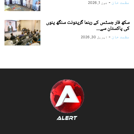
عظمت خان
-
جون 1, 2026
سکھ فار جسٹس کے رہنما گرپتونت سنگھ پنوں
کی پاکستان سے...
عظمت خان
-
اپریل 30, 2026