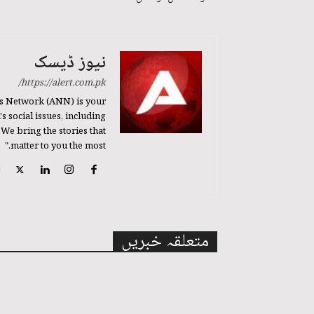
نیوز ڈیسک
https://alert.com.pk/
s Network (ANN) is your
 social issues, including
 We bring the stories that
matter to you the most."
متعلقہ خبریں