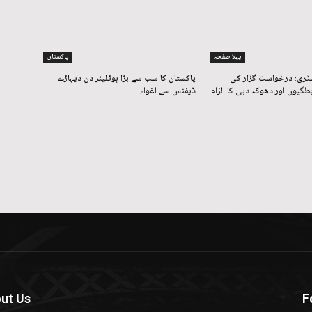
پہلا صفحہ
پاکستان
ٹری: درخواست گزار کی
پاکستان کا سب سے بڑا ہوٹلیئر دن دیہاڑے
طگیوں اور دھوکہ دہی کا الزام
ڈیفنس سے اغواء
ut Us
F