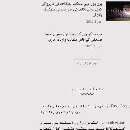
ہری پور میں محکمہ جنگلات نے کارروائی
کرتے ہوئے لکڑی کی غیر قانونی سمگلنگ
پکڑ لی
جون 1, 2026
جامعہ کراچی کے رجسٹرار عمران احمد
صدیقی کے قابل ضمانت وارنٹ جاری
مئی 18, 2026
مزید لوڈ کریں
متعلقہ خبریں
موجودہ انتظامیہ نے وفاقی جامعہ
Fasih Ansar
پر
اردو کو کھیل بنا لیا
لیکچرار اور اسسٹنٹ پروفیسرز
Fasih Ansari
پر
کیلئے ETC ٹیسٹ میں سنگین غلطیوں کا انکشاف