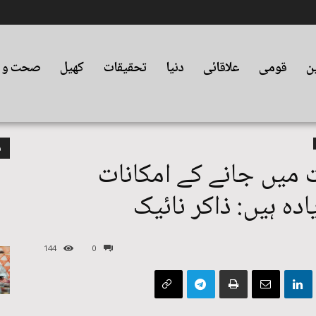
ین
قومی
علاقائی
دنیا
تحقیقات
کھیل
صحت و ت
م
 میں جانے کے امکانات
ادہ ہیں: ذاکر نائیک
144
0