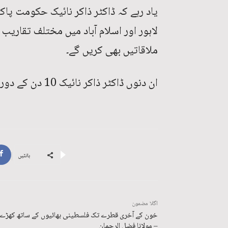
یاد رہے کہ ڈاکٹر ذاکر نائیک حکومت پا
لاہور اور اسلام آباد میں مختلف تقار
ملاقاتیں بھی کریں گے۔
ان دنوں ڈاکٹر ذاکر نائیک 10 دن کے دورے پر کراچی میں موجود ہیں۔
بانٹیں
اگلا مضمون
خون کے آخری قطرے تک فلسطینی بھائیوں کے ساتھ کھڑے 
– مولانا فضل الرحمان