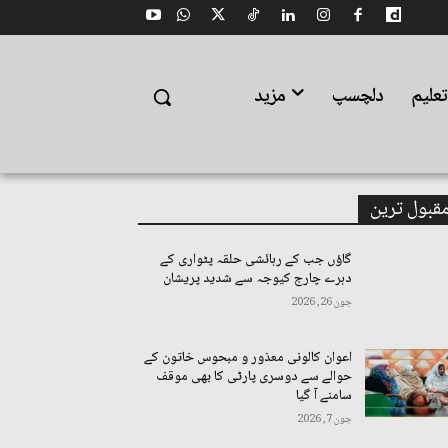
علیم
دلچسپ
مزید
قبول ترین
گاؤں جب کے رہائشی حلقہ پٹواری کے
دہرے چارج کیوجہ سے شدید پریشان
جون 26, 2026
اعوان کالونی معذور و مبحوس خاتون کے
حوالے سے دوسری پارٹی کا بھی موقف
سامنے آ گیا
جون 7, 2026