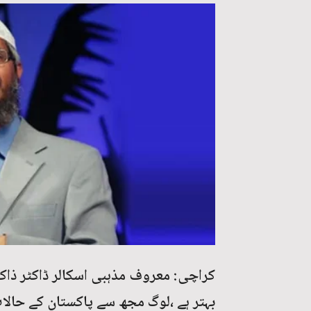
کراچی: معروف مذہبی اسکالر ڈاکٹر ذاکر 
بہتر ہے ،لوگ مجھ سے پاکستان کے حالا