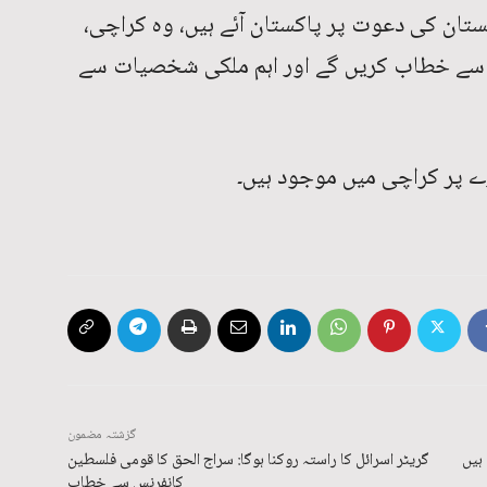
کستان کی دعوت پر پاکستان آئے ہیں، وہ کراچی،
یب سے خطاب کریں گے اور اہم ملکی شخصیات سے
گزشتہ مضمون
ہیں
گریٹر اسرائل کا راستہ روکنا ہوگا: سراج الحق کا قومی فلسطین
کانفرنس سے خطاب