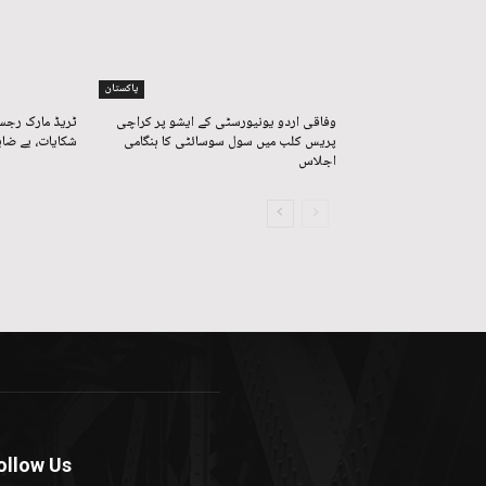
پاکستان
وفاقی اردو یونیورسٹی کے ایشو پر کراچی
ٹریڈ مارک رجس
پریس کلب میں سول سوسائٹی کا ہنگامی
شکایات، بے ضاب
اجلاس
ollow Us