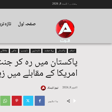
ہفتہ, اگست 8, 2026
صفحہ اول
تازہ تر
اسلام
پاکستان
پہلا صفحہ
تازہ ترین
دلچسپ
عالمی
علاقائی
پاکستان میں رہ کر جنت
امریکا کے مقابلے میں زی
اکتوبر 8, 2024
نیوز ڈیسک
بانٹیں