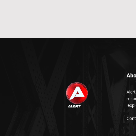
Abo
Aler
respe
expl
Cont