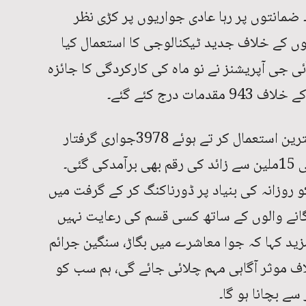
ضمانتوں پر رہا عادی جواریوں پر کڑی نظر
یوں کے خلاف جدید ٹیکنالوجی کا استعمال کیا
ی جی آپریشنز نے نو ماہ کی کارکردگی کا جائزہ
 درج کئے گئے۔
ٹیکنالوجی اور ہیومن انٹیلی جنس کا بہترین استعمال کر تے ہوئے 3978جواری گرفتار
کئے گئے۔ ملزمان کے قبضہ سے داؤ پر لگی 15ملین سے زائد کی رقم بھی برآمدکی گئی۔
و روزانہ کی بنیاد پر ڈورناکنگ کر کے گرفت میں
 لگانے والوں کے ساتھ کسی قسم کی رعایت نہیں
زید کہا کہ جوا معاشرے میں بگاڑ، سنگین جرائم
اف موثر آگاہی مہم چلائی جائے گی، ہم سب کو
سے بچانا ہو گا۔