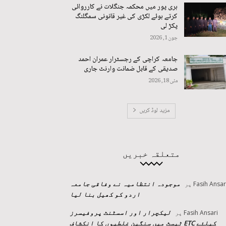
ہری پور میں محکمہ جنگلات نے کارروائی
کرتے ہوئے لکڑی کی غیر قانونی سمگلنگ
پکڑ لی
جون 1, 2026
جامعہ کراچی کے رجسٹرار عمران احمد
صدیقی کے قابل ضمانت وارنٹ جاری
مئی 18, 2026
مزید لوڈ کریں
متعلقہ خبریں
موجودہ انتظامیہ نے وفاقی جامعہ
Fasih Ansar
پر
اردو کو کھیل بنا لیا
لیکچرار اور اسسٹنٹ پروفیسرز
Fasih Ansari
پر
کیلئے ETC ٹیسٹ میں سنگین غلطیوں کا انکشاف