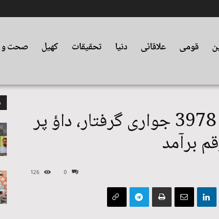
ین
قومی
علاقائی
دنیا
تحقیقات
کھیل
صحت و ت
م
لاہور پولیس :رواں سال 3978 جواری گرفتار، داؤ پر
126
0