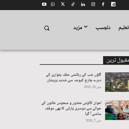
علیم
دلچسپ
مزید
قبول ترین
گاؤں جب کے رہائشی حلقہ پٹواری کے
دہرے چارج کیوجہ سے شدید پریشان
جون 26, 2026
اعوان کالونی معذور و مبحوس خاتون کے
حوالے سے دوسری پارٹی کا بھی موقف
سامنے آ گیا
جون 7, 2026