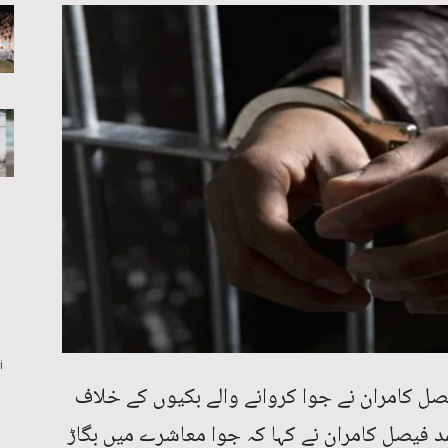
i
یصل کامران نے جوا کروانے والے بکیوں کے خلاف
مد فیصل کامران نے کہا کہ جوا معاشرے میں بگاڑ