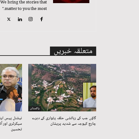
 We bring the stories that
matter to you the most."
متعلقہ خبریں
پاکستان
گاؤں جب کے رہائشی حلقہ پٹواری کے دہرے
نیشنل پیس ای
چارج کیوجہ سے شدید پریشان
سیکرٹری اور آ
تحسین