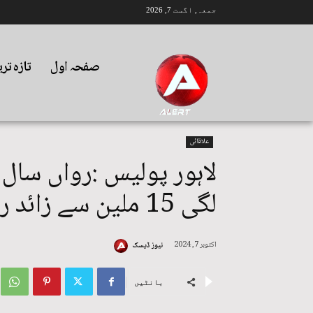
جمعہ, اگست 7, 2026
صفحہ اول
تازہ تر
علاقائی
لگی 15 ملین سے زائد رقم برآمد
اکتوبر 7, 2024
نیوز ڈیسک
بانٹیں