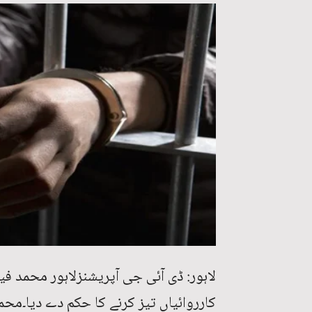
لاہور: ڈی آئی جی آپریشنزلاہور محمد ف
کارروائیاں تیز کرنے کا حکم دے دیا۔مح