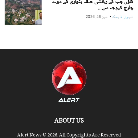
گاؤں جب کے رہائشی حلقہ پٹواری کے دہرے
چارج کیوجہ سے...
نیوز ڈیسک
-
جون 26, 2026
ABOUT US
Alert News © 2026. All Copyrights Are Reserved