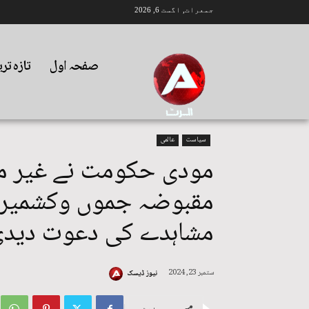
جمعرات, اگست 6, 2026
صفحہ اول
تازہ تر
سیاست
عالمی
مودی حکومت نے غیر مل
مقبوضہ جموں وکشمیر می
مشاہدے کی دعوت دید
ستمبر 23, 2024
نیوز ڈیسک