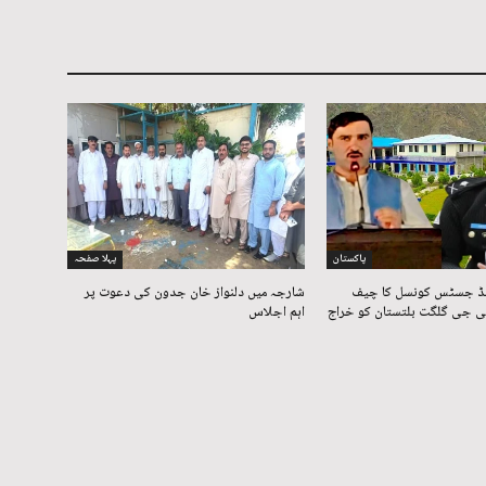
پاکستان
پہلا صفحہ
نڈ جسٹس کونسل کا چیف
شارجہ میں دلنواز خان جدون کی دعوت پر
ئی جی گلگت بلتستان کو خراج
اہم اجلاس