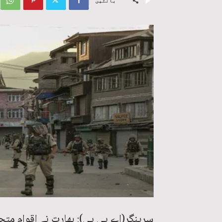
بانٹیں
سرینگر(اے پی پی): بھارت نے اقوام مت