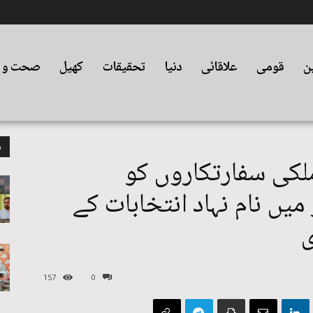
ین
قومی
علاقائی
دنیا
تحقیقات
کھیل
صحت و ت
م
کی سفارتکاروں کو
ں نام نہاد انتخابات کے
ی
157
0