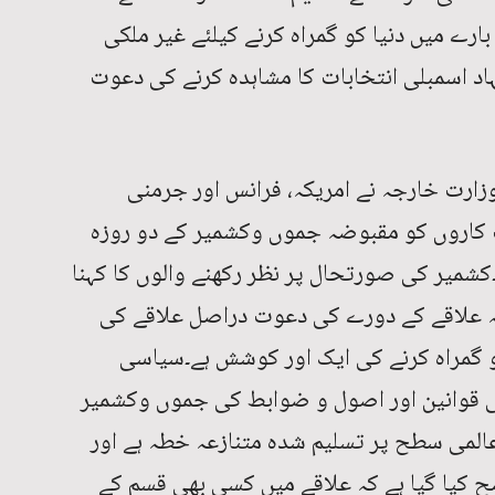
ے میں دنیا کو گمراہ کرنے کیلئے غیر ملکی
اد اسمبلی انتخابات کا مشاہدہ کرنے کی دعوت
ارت خارجہ نے امریکہ، فرانس اور جرمنی
لکوں کے تقریباً 20 سفارت کاروں کو مقبوضہ جموں وکشمیر کے دو روزہ
 دی ہے۔کشمیر کی صورتحال پر نظر رکھنے والوں کا کہنا
ہ علاقے کے دورے کی دعوت دراصل علاقے کی
و گمراہ کرنے کی ایک اور کوشش ہے۔سیاسی
لمی قوانین اور اصول و ضوابط کی جموں وکشمیر
عالمی سطح پر تسلیم شدہ متنازعہ خطہ ہے اور
ح کیا گیا ہے کہ علاقے میں کسی بھی قسم کے