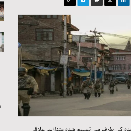
i
حدہ کی طرف سے تسلیم شدہ متنازعہ علاقے