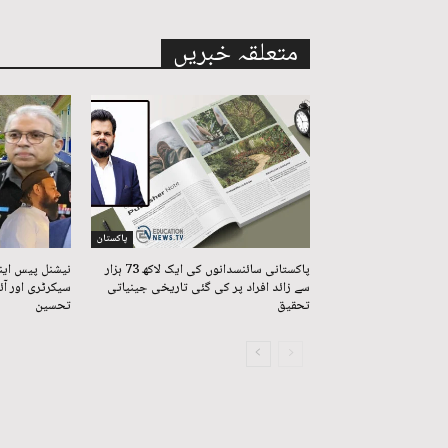
متعلقہ خبریں
پاکستان
پاکستانی سائنسدانوں کی ایک لاکھ 73 ہزار
نیشنل پیس ای
سے زائد افراد پر کی گئی تاریخی جینیاتی
سیکرٹری اور آ
تحقیق
تحسین