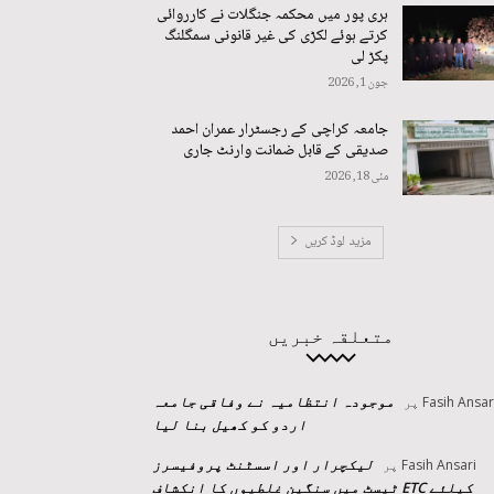
ہری پور میں محکمہ جنگلات نے کارروائی
کرتے ہوئے لکڑی کی غیر قانونی سمگلنگ
پکڑ لی
جون 1, 2026
جامعہ کراچی کے رجسٹرار عمران احمد
صدیقی کے قابل ضمانت وارنٹ جاری
مئی 18, 2026
مزید لوڈ کریں
متعلقہ خبریں
موجودہ انتظامیہ نے وفاقی جامعہ
Fasih Ansar
پر
اردو کو کھیل بنا لیا
لیکچرار اور اسسٹنٹ پروفیسرز
Fasih Ansari
پر
کیلئے ETC ٹیسٹ میں سنگین غلطیوں کا انکشاف