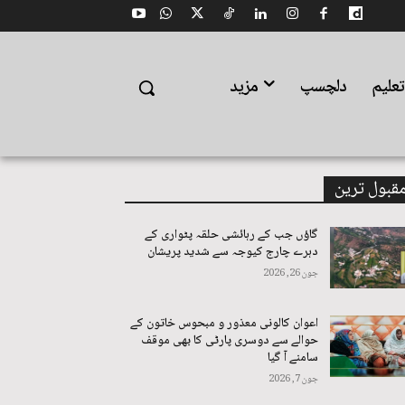
علیم
دلچسپ
مزید
قبول ترین
گاؤں جب کے رہائشی حلقہ پٹواری کے
دہرے چارج کیوجہ سے شدید پریشان
جون 26, 2026
اعوان کالونی معذور و مبحوس خاتون کے
حوالے سے دوسری پارٹی کا بھی موقف
سامنے آ گیا
جون 7, 2026