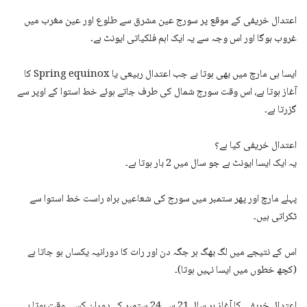
اعتدال خریفی کے موقع پر سورج عین مشرق سے طلوع اور عین مغرب میں
غروب ہوگا اور اس وجہ سے یہ ایک اہم فلکیاتی ایونٹ ہے۔
ایسا ہی مارچ میں بھی ہوتا ہے جب اعتدال ربیعی یا Spring equinox کا
آغاز ہوتا ہے، اس وقت سورج شمال کی طرف جاتے ہوئے خط استوا کے اوپر سے
گزرتا ہے۔
اعتدال خریفی کیا ہے؟
یہ ایک ایسا ایونٹ ہے جو سال میں 2 بار ہوتا ہے۔
پہلے مارچ اور پھر ستمبر میں سورج کی شعاعیں براہ راست خط استوا سے
ٹکراتی ہیں۔
اس کے نتیجے میں لگ بھگ ہر جگہ دن اور رات کا دورانیہ یکساں ہو جاتا ہے
(کچھ خطوں میں ایسا نہیں ہوتا)۔
اعتدال خریفی کا آغاز ہر سال 21 سے 24 ستمبر کے دوران کسی وقت ہوتا ہے۔