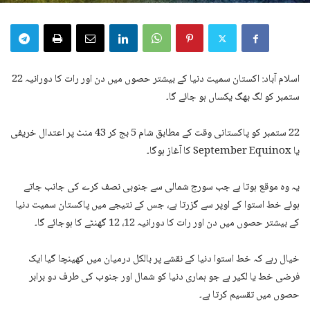
اسلام آباد: اکستان سمیت دنیا کے بیشتر حصوں میں دن اور رات کا دورانیہ 22
ستمبر کو لگ بھگ یکساں ہو جائے گا۔
22 ستمبر کو پاکستانی وقت کے مطابق شام 5 بج کر 43 منٹ پر اعتدال خریفی
یا September Equinox کا آغاز ہوگا۔
یہ وہ موقع ہوتا ہے جب سورج شمالی سے جنوبی نصف کرے کی جانب جاتے
ہوئے خط استوا کے اوپر سے گزرتا ہے، جس کے نتیجے میں پاکستان سمیت دنیا
کے بیشتر حصوں میں دن اور رات کا دورانیہ 12، 12 گھنٹے کا ہوجائے گا۔
خیال رہے کہ خط استوا دنیا کے نقشے پر بالکل درمیان میں کھینچا گیا ایک
فرضی خط یا لکیر ہے جو ہماری دنیا کو شمال اور جنوب کی طرف دو برابر
حصوں میں تقسیم کرتا ہے۔