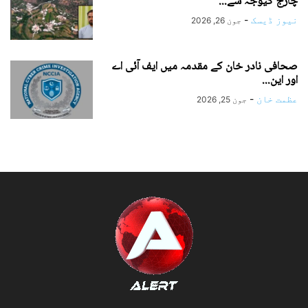
چارج کیوجہ سے...
نیوز ڈیسک
-
جون 26, 2026
صحافی نادر خان کے مقدمہ میں ایف آئی اے
اور این...
عظمت خان
-
جون 25, 2026