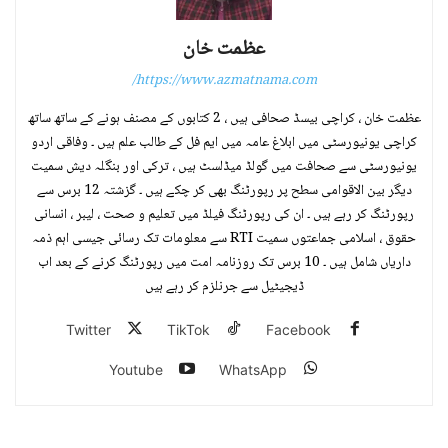
عظمت خان
https://www.azmatnama.com/
عظمت خان ، کراچی بیسڈ صحافی ہیں ، 2 کتابوں کے مصنف ہونے کے ساتھ ساتھ
کراچی یونیورسٹی میں ابلاغ عامہ میں ایم فل کے طالب علم ہیں ۔ وفاقی اردو
یونیورسٹی سے صحافت میں گولڈ میڈلسٹ ہیں ، ترکی اور بنگلہ دیش سمیت
دیگر بین الاقوامی سطح پر رپورٹنگ بھی کر چکے ہیں ۔ گزشتہ 12 برس سے
رپورٹنگ کر رہے ہیں ۔ ان کی رپورٹنگ فیلڈ میں تعلیم و صحت ، لیبر ، انسانی
حقوق ، اسلامی جماعتوں سمیت RTI سے معلومات تک رسائی جیسی اہم ذمہ
داریاں شامل ہیں ۔ 10 برس تک روزنامہ امت میں رپورٹنگ کرنے کے بعد اب
ڈیجیٹیل سے جرنلزم کر رہے ہیں
Twitter
TikTok
Facebook
Youtube
WhatsApp