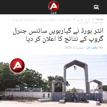
Home
تازہ ترین
انٹر بورڈ نے گیارہویں سائنس جنرل گروپ کے
نتائج کا اعلان کر...
انٹر بورڈ نے گیارہویں سائنس جنرل
گروپ کے نتائج کا اعلان کر دیا
By
عظمت خان
-
جنوری 12, 2024