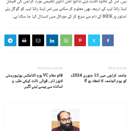
ہیں۔ اس کے علاوہ طلباء اپنے نتائج اعلیٰ ثانوی تعلیمی بورڈ کراچی کی آفیشل
اینڈ رائڈ ایپ کے ذریعہ بھی معلوم کر سکتے ہیں۔اس اینڈ رائڈ ایپ کو گوگل پلے
اسٹور پر BIEK کے نام سے سرچ کر کے موبائل میں انسٹال کیا جا سکتا ہے۔
Previous article
Next article
جامعہ کراچی میں 15 جنوری 2024ء
قائم مقام VC ہوم اکنامکس یونیورسٹی
کو یوم الجامعہ کا انعقاد ہو گا
لاہور ڈنر ، قوالی نائٹ کیلئے طلبہ و
اساتذہ سے پیسے لینے لگیں