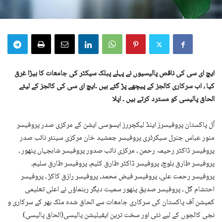
ایچ ای سی کی ناقص پالیسیوں نے پہلے پبلک سیکٹر کی جامعات کا بیڑا غرق
کیا ، اب سرکاری کالجز کے پیچھے پڑ گئے ہیں ۔ایچ ای سی کی کالجز کے لیئے
الحاق پالیسی کو مسترد کرتے ہیں ۔ اپلا
آل پاکستان پروفیسرز اینڈ لیکچررز ایسوسی ایشن کے مرکزی صدر پروفیسر
منور عباس جنرل سیکرٹری پروفیسر جمشید خان مرکزی سینئر نائب صدر
پروفیسر ڈاکٹر رحیمہ رحمن ، مرکزی نائب صدور پروفیسر شاہجہاں پنھور ،
پروفیسر طارق بلوچ، پروفیسر ڈاکٹر طارق کلیم، پروفیسر طارق سلیم،
پروفیسر رحمت علی، پروفیسر فیض محمد، پروفیسر رازق کاکڑ ، پروفیسر
احتشام گل ، پروفیسر صدیق پنھور سمیت دیگر رہنماؤں نے اعلی تعلیمی
کمیشن آف پاکستان کی سرکاری جامعات سے الحاق شدہ ملک بھر کے سرکاری و
نجی کالجوں کے لیے نئی اور سخت ترین ایفیلیشن پالیسی(الحاق پالیسی)