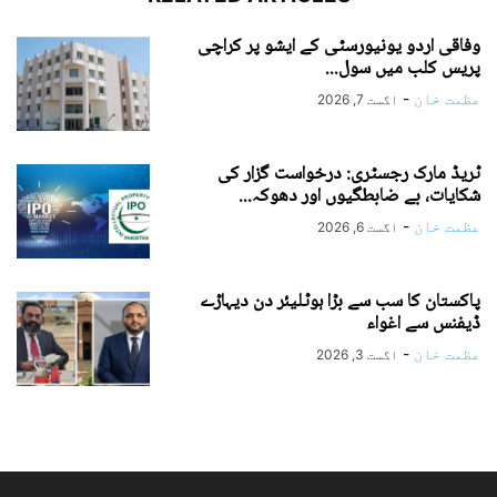
وفاقی اردو یونیورسٹی کے ایشو پر کراچی
پریس کلب میں سول...
عظمت خان
-
اگست 7, 2026
ٹریڈ مارک رجسٹری: درخواست گزار کی
شکایات، بے ضابطگیوں اور دھوکہ...
عظمت خان
-
اگست 6, 2026
پاکستان کا سب سے بڑا ہوٹلیئر دن دیہاڑے
ڈیفنس سے اغواء
عظمت خان
-
اگست 3, 2026