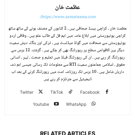
عظمت خان
https://www.azmatnama.com/
عظمت خان ، کراچی بیسڈ صحافی ہیں ، 2 کتابوں کے مصنف ہونے کے ساتھ ساتھ
کراچی یونیورسٹی میں ابلاغ عامہ میں ایم فل کے طالب علم ہیں ۔ وفاقی اردو
یونیورسٹی سے صحافت میں گولڈ میڈلسٹ ہیں ، ترکی اور بنگلہ دیش سمیت
دیگر بین الاقوامی سطح پر رپورٹنگ بھی کر چکے ہیں ۔ گزشتہ 12 برس سے
رپورٹنگ کر رہے ہیں ۔ ان کی رپورٹنگ فیلڈ میں تعلیم و صحت ، لیبر ، انسانی
حقوق ، اسلامی جماعتوں سمیت RTI سے معلومات تک رسائی جیسی اہم ذمہ
داریاں شامل ہیں ۔ 10 برس تک روزنامہ امت میں رپورٹنگ کرنے کے بعد اب
ڈیجیٹیل سے جرنلزم کر رہے ہیں
Twitter
TikTok
Facebook
Youtube
WhatsApp
RELATED ARTICLES