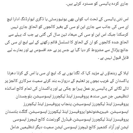
جاری کردہ پالیسی کو مسترد کرتے ہیں۔
اس نئی پالیسی کے تحت اب کوئی بھی یونیورسٹی یا ڈگری ایوارڈنگ ادارا ایچ
ای سی کی جانب سے جاری این او سی کے بغیر کالجوں کو الحاق جاری نہیں
کرسکتا جبکہ اس این او سی کی میعاد تین سال کی گئی ہے جب کہ پہلے سے
الحاق شدہ کالجوں کو ان کے الحاق کا تسلسل قائم رکھنے کے لیے ایچ ای سی کی
جانچ پڑتال سے مشروط کر دیا گیا ہے جس پر بے حد افسوس ہے اور ہمارے لیے
قابل قبول نہیں ہے ۔
اپلا کے رہنماؤں نے مزید کہا کہ لگتا یوں ہے کہ ایچ ای سی یا اس کے کرتا دھرتا
پاکستان کے غریب بچوں پر تعلیم کے دروازے بند کرنے سمیت سرکاری کالجز پر
تالے لگانے کی پالیسی پر عمل پیرا ہو چکی ہے اور پاکستان کی تمام کالج اساتذہ
تنظیمیں جن میں سندھ پروفیسرز اینڈ لیکچررز ایسوسیشن، بلوچستان
پروفیسرز اینڈ لیکچررز ایسوسیشن، پنجاب پروفیسرز اینڈ لیکچررز
ایسوسیشن، خیبرپختونخوا پروفیسرز اینڈ لیکچررز ایسوسیشن، گلگت بلتستان
پروفیسرز اینڈ لیکچررز ایسوسیشن، فیڈرل گورنمنٹ کالج ٹیچرز ایسوسی
ایشن اور آزاد کشمیر کالج ٹیچرز ایسوسی ایشن سمیت دیگر تنظیمیں شامل