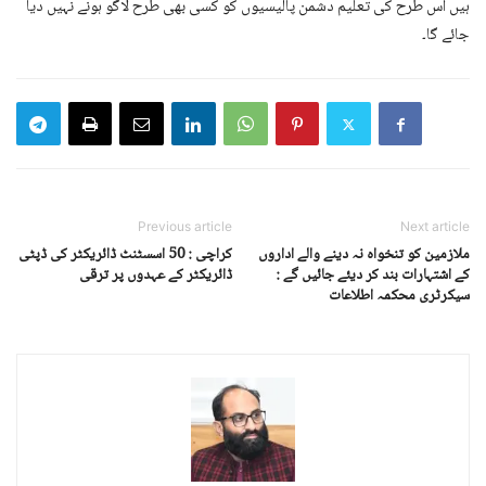
ہیں اس طرح کی تعلیم دشمن پالیسیوں کو کسی بھی طرح لاگو ہونے نہیں دیا
جائے گا۔
Previous article
Next article
ملازمین کو تنخواہ نہ دینے والے اداروں
کراچی : 50 اسسٹنٹ ڈائریکٹر کی ڈپٹی
کے اشتہارات بند کر دیئے جائیں گے :
ڈائریکٹر کے عہدوں پر ترقی
سیکرٹری محکمہ اطلاعات