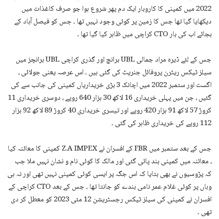
2022 میں کمپنی کا کاروبار ایک دم پھر شروع ہوا جو صرف کاغذات میں
دیکھایا گیا تھا جس کا زمین پر کوئی وجود نہیں تھا ۔ جس کو فیصل آباد کے
بجائے اب کی بار CTO کراچی میں ظاہر کیا گیا تھا ۔
جس کے لئے ڈیرہ مراد جمالی UBL برانچ اور گذری کراچی UBL برانچز میں
سیلز ٹیکس ریٹرن پروفائل جنریٹ کی گئی ہیں ۔ اس عرصہ یعنی جولائی ،
اگست اور ستمبر 2022 میں اچانک 3 بڑی خریداریاں کمپنی کی جانب سے کی
گئیں ، جن میں پہلی خریداری 16 لاکھ 30 ہزار 640 روپے ، دوسری خریداری 11
کروڑ 57 لاکھ 91 ہزار 420 روپے اور تیسری خریداری 40 کروڑ 89 لاکھ 92 ہزار
112 روپے کی خریداری ظاہر کی گئی ۔
جس کے بعد ستمبر میں FBR کے افسران نے Z.A IMPEX کمپنی کا معائنہ کیا
، معائنہ میں کمپنی بند پائی گئی اور مالک کا کوئی نام و نشان نہیں ملا جب
کہ پڑوسیوں نے بھی بتایا کہ اس جگہ پر ایسی کوئی کمپنی نہیں تھی اور نہ ہی
وہاں پر کوئی غلام عمر نامی بندے کو جانتا تھا ۔ جس کے بعد CTO کراچی کے
افسران نے کمپنی کی سیلز ٹیکس رجسٹریشن 12 مئی 2023 کو معطل کر دی
تھی ۔