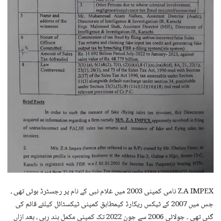
Z.A IMPEX نامی کمپنی 2003 میں غلام نبی کے نام پر رجسٹرڈ ہوئی تھی ،
جس میں 2007 کے ٹیکس ریکارڈ کیمطابق کمپنی ٹیکسٹائل کیلئے قائم کی
گئی تھی ۔ جولائی 2006 سے جون 2022 تک کمپنی مکمل بند رہی ، بعد ازاں