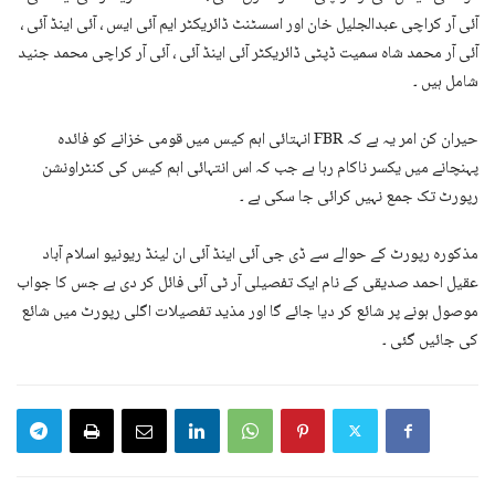
آئی آر کراچی عبدالجلیل خان اور اسسٹنٹ ڈائریکٹر ایم آئی ایس ، آئی اینڈ آئی ،
آئی آر محمد شاہ سمیت ڈپٹی ڈائریکٹر آئی اینڈ آئی ، آئی آر کراچی محمد جنید
شامل ہیں ۔
حیران کن امر یہ ہے کہ FBR انہتائی اہم کیس میں قومی خزانے کو فائدہ
پہنچانے میں یکسر ناکام رہا ہے جب کہ اس انتہائی اہم کیس کی کنٹراونشن
رپورٹ تک جمع نہیں کرائی جا سکی ہے ۔
مذکورہ رپورٹ کے حوالے سے ڈی جی آئی اینڈ آئی ان لینڈ ریونیو اسلام آباد
عقیل احمد صدیقی کے نام ایک تفصیلی آر ٹی آئی فائل کر دی ہے جس کا جواب
موصول ہونے پر شائع کر دیا جائے گا اور مذید تفصیلات اگلی رپورٹ میں شائع
کی جائیں گئی ۔