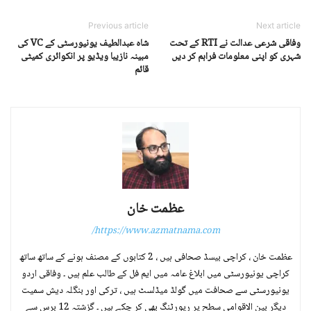
Previous article
Next article
وفاقی شرعی عدالت نے RTI کے تحت
شاہ عبدالطیف یونیورسٹی کے VC کی
شہری کو اپنی معلومات فراہم کر دیں
مبینہ نازیبا ویڈیو پر انکوائری کمیٹی
قائم
عظمت خان
https://www.azmatnama.com/
عظمت خان ، کراچی بیسڈ صحافی ہیں ، 2 کتابوں کے مصنف ہونے کے ساتھ ساتھ
کراچی یونیورسٹی میں ابلاغ عامہ میں ایم فل کے طالب علم ہیں ۔ وفاقی اردو
یونیورسٹی سے صحافت میں گولڈ میڈلسٹ ہیں ، ترکی اور بنگلہ دیش سمیت
دیگر بین الاقوامی سطح پر رپورٹنگ بھی کر چکے ہیں ۔ گزشتہ 12 برس سے