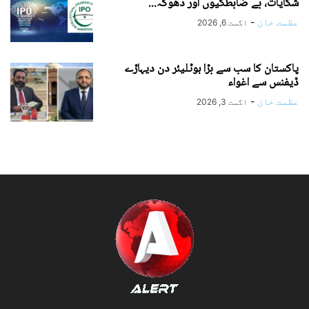
شکایات، بے ضابطگیوں اور دھوکہ...
عظمت خان
-
اگست 6, 2026
پاکستان کا سب سے بڑا ہوٹلیئر دن دیہاڑے
ڈیفنس سے اغواء
عظمت خان
-
اگست 3, 2026