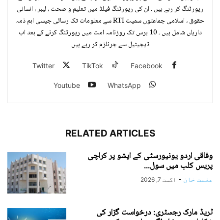
رپورٹنگ کر رہے ہیں ۔ ان کی رپورٹنگ فیلڈ میں تعلیم و صحت ، لیبر ، انسانی
حقوق ، اسلامی جماعتوں سمیت RTI سے معلومات تک رسائی جیسی اہم ذمہ
داریاں شامل ہیں ۔ 10 برس تک روزنامہ امت میں رپورٹنگ کرنے کے بعد اب
ڈیجیٹیل سے جرنلزم کر رہے ہیں
Twitter
TikTok
Facebook
Youtube
WhatsApp
RELATED ARTICLES
وفاقی اردو یونیورسٹی کے ایشو پر کراچی
پریس کلب میں سول...
عظمت خان
-
اگست 7, 2026
ٹریڈ مارک رجسٹری: درخواست گزار کی