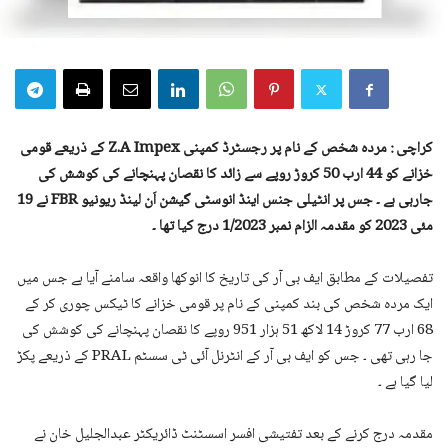
کراچی : مردہ شخص کے نام پر رجسٹرڈ کمپنی Z.A Impex کے ذریعے قومی
خزانے کو 44 ارب 50 کروڑ روپے سے زائد کا نقصان پہنچانے کی کوشش کی
جارہی ہے ۔ جس پر انٹیلی جنس اینڈ انوسٹی گیشن اَن لینڈ ریونیو FBR نے 19
مئی 2023 کو مقدمہ الزام نمبر 1/2023 درج کیا تھا ۔
تفصیلات کے مطابق ایف بی آر کی تاریخ کا انوکھا واقعہ سامنے آیا ہے جس میں
ایک مردہ شخص کی بند کمپنی کے نام پر قومی خزانے کا ٹیکس چوری کر کے
68 ارب 77 کروڑ 14 لاکھ 51 ہزار 951 روپے کا نقصان پہنچانے کی کوشش کی
جا رہی تھی ۔ جس کو ایف بی آر کے انٹرنل آئی ٹی سسٹم PRAL کے ذریعے پکڑ
لیا گیا ہے ۔
مقدمہ درج کرنے کے بعد تفتیشی افسر اسسٹنٹ ڈائریکٹر عبدالجلیل خان نے