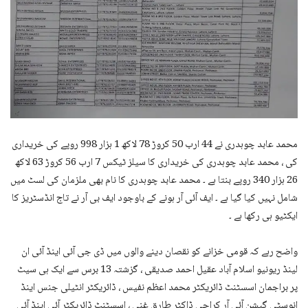
محمد عابد چوہدری نے 44 ارب 50 کروڑ 78 لاکھ 1 ہزار 998 روپے کی خریداری
کی ، محمد عابد چوہدری کی خریداری کا سیلز ٹیکس 7 ارب 56 کروڑ 63 لاکھ
26 ہزار 340 روپے بنتا ہے ۔ محمد عابد چوہدری کا نام بھی ملزمان کی لسٹ میں
شامل نہیں کیا گیا ہے ۔ ایف آئی آر ہونے کے باوجود ایف بی آر نے تاج انڈسٹریز کا
ایکٹیو ہی رکھا ہے ۔
واضح رہے کہ قومی خزانے کو نقصان دینے والوں میں ڈی جی آئی اینڈ آئی ان
لینڈ ریونیو اسلام آباد عقیل احمد صدیقی ، گزشتہ 13 برس سے ایک ہی سیٹ
پر براجمان اسسٹنٹ ڈائریکٹر محمد اعظم نفیس ، ڈائریکٹر انٹیلی جنس اینڈ
انوسٹی گیشن آئی آر کراچی ڈاکٹر طارق غنی ، اسسٹنٹ ڈائریکٹر آئی اینڈ آئی