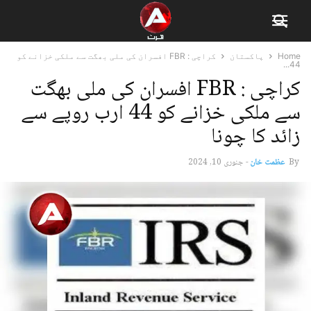
Home
پاکستان
کراچی : FBR افسران کی ملی بھگت سے ملکی خزانے کو
44...
کراچی : FBR افسران کی ملی بھگت
سے ملکی خزانے کو 44 ارب روپے سے
زائد کا چونا
By
عظمت خان
-
جنوری 10, 2024