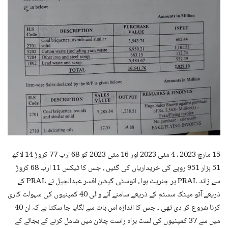
15 مارچ 2023 ، 4 مئی 2023 اور 16 مئی 2023 کو 68 ارب 77 کروڑ 14 لاکھ
51 ہزار 951 روپے کی خریداریاں کی گئیں ، جس کا ٹیکس 11 ارب 68 کروڑ
سے زائد PRAL پر جنریٹ ہوا ، انوسٹی گیشن افسر عبدالجیل نے PRAL کے
ذریعے آٹو میٹک سسٹم کے ذریعے سامنے آنے والی 40 کمپنیوں کی سہولت کاری
کرنا شروع کر دی تھی ۔ جس کا اندازہ اس بات سے لگایا جا سکتا ہے کہ ان 40
میں سے 37 کمپنیوں کی لسٹ براہ راست چلان میں شامل کرنے کے بجائے کے