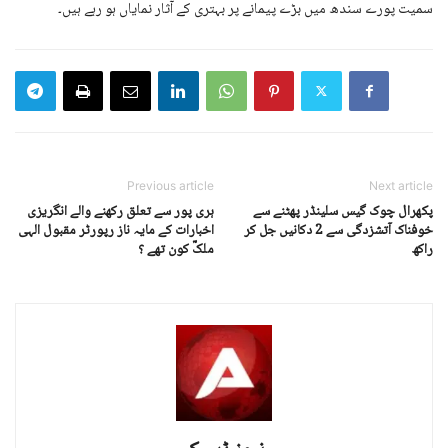
سمیت پورے سندھ میں بڑے پیمانے پر بہتری کے آثار نمایاں ہو رہے ہیں۔
Previous article
Next article
پکھرال چوک گیس سلینڈر پھٹنے سے
ہری پور سے تعلق رکھنے والے انگریزی
خوفناک آتشزدگی سے 2 دکانیں جل کر
اخبارات کے مایہ ناز رپورٹر مقبول الہی
راکھ
ملکؒ کون تھے ؟