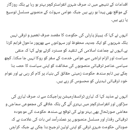
اقدامات کے نتیجے میں نہ صرف شہری انفراسٹرکچر بہتر ہو رہا ہے بلکہ روزگار
کے مواقع بھی پیدا ہو رہے ہیں جبکہ عوامی سہولت کے منصوبے مسلسل توسیع
پا رہے ہیں۔
انہوں نے کہا کہ پیپلز پارٹی کی حکومت کا مقصد صرف تعمیر و ترقی نہیں
بلکہ شہریوں کو ایک جدید، محفوظ اور سہولتوں سے بھرپور ماحول فراہم کرنا
ہے۔انہوں نے جماعت اسلامی کی تنقید کو مسترد کرتے ہوئے کہا کہ منفی
سیاست اور الزام تراشی سے عوامی خدمت کے سفر کو روکا نہیں جا سکتا۔ کچھ
سیاسی عناصر ترقیاتی منصوبوں کی مخالفت کو اپنی سیاست کا حصہ بنا
چکے ہیں تاہم سندھ حکومت زمینی حقائق کی بنیاد پر کام کر رہی ہے اور عوام
خود ترقیاتی تبدیلی کو محسوس کر رہے ہیں۔
انہوں نے مذید کہا کہ لیاری ٹرانسفارمیشن پراجیکٹ سے نہ صرف لیاری کی
سڑکوں اور انفراسٹرکچر میں بہتری آئے گی بلکہ علاقے کی مجموعی سماجی و
معاشی صورتحال بھی بہتر ہونے کی توقع ہے۔سندھ حکومت کی موجودہ
ترقیاتی رفتار اور مسلسل منصوبوں پر عملدرآمد اس بات کی علامت ہے کہ
صوبائی حکومت شہری ترقی کو اپنی اولین ترجیح بنا چکی ہے جبکہ کراچی