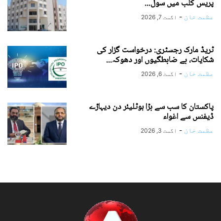
پریس کلب میں سول...
عظمت خان
-
اگست 7, 2026
ٹریڈ مارک رجسٹری: درخواست گزار کی
شکایات، بے ضابطگیوں اور دھوکہ...
عظمت خان
-
اگست 6, 2026
پاکستان کا سب سے بڑا ہوٹلیئر دن دیہاڑے
ڈیفنس سے اغواء
عظمت خان
-
اگست 3, 2026