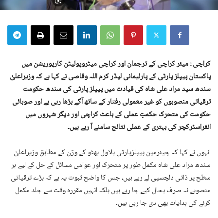
کراچی : میئر کراچی کے ترجمان اور کراچی میٹروپولیٹن کارپوریشن میں
پاکستان پیپلز پارٹی کے پارلیمانی لیڈر کرم اللہ وقاصی نے کہا ہے کہ وزیراعلیٰ
سندھ سید مراد علی شاہ کی قیادت میں پیپلز پارٹی کی سندھ حکومت
ترقیاتی منصوبوں کو غیر معمولی رفتار کے ساتھ آگے بڑھا رہی ہے اور صوبائی
حکومت کی متحرک حکمتِ عملی کے باعث کراچی اور دیگر شہروں میں
انفراسٹرکچر کی بہتری کے عملی نتائج سامنے آ رہے ہیں۔
انہوں نے کہا کہ چیئرمین پیپلزپارٹی بلاول بھٹو کے وژن کے مطابق وزیراعلیٰ
سندھ مراد علی شاہ مکمل طور پر متحرک اور عوامی مسائل کے حل کے لیے ہر
سطح پر ذاتی دلچسپی لے رہے ہیں، جس کا واضح ثبوت یہ ہے کہ بڑے ترقیاتی
منصوبے نہ صرف بحال کیے جا رہے ہیں بلکہ انہیں مقررہ وقت سے جلد مکمل
کرنے کی ہدایات بھی دی جا رہی ہیں۔