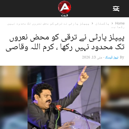
Home
پاکستان
پیپلز پارٹی نے ترقی کو محض نعروں تک محدود نہیں
رکھا ،...
پیپلز پارٹی نے ترقی کو محض نعروں
تک محدود نہیں رکھا ، کرم اللہ وقاصی
By
نیوز ڈیسک
-
مئی 13, 2026