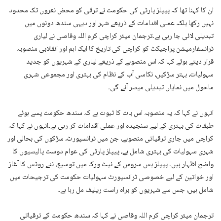
ان کا کہنا تھا کہ پیپلز پارٹی کی حکومت نے ترقی کو محض نعروں تک محدود
نہیں رکھا بلکہ عملی اقدامات کے ذریعے شہر اور دیہی سندھ دونوں میں
تبدیلی لائی جا رہی ہے۔ترجمان میئر کراچی کرم اللہ وقاصی نے لیاری
ٹرانسفارمیشن پراجیکٹ کو کراچی کی تاریخ کا ایک اہم اور انقلابی منصوبہ
قرار دیتے ہوئے کہا کہ اس منصوبے کے ذریعے لیاری کے شہریوں کو جدید
سہولیات، بہتر سڑکیں، نکاسی آب کے نظام کی بہتری اور مجموعی شہری
ماحول میں نمایاں تبدیلی میسر آئے گی۔
انہوں نے کہا کہ یہ منصوبہ اس بات کا ثبوت ہے کہ سندھ حکومت پسے ہوئے
طبقات کی بہتری کے لیے سنجیدہ اور عملی اقدامات کر رہی ہے۔انہوں نے کہا کہ
کراچی میں جاری ترقیاتی منصوبے، جن میں ٹرانسپورٹ، سڑکوں کی بحالی اور
شہری سہولیات کی بہتری شامل ہے، پیپلز پارٹی کی عوام دوست پالیسیوں کا
واضح اظہار ہیں۔ پیپلز بس سروس کے نیٹ ورک میں توسیع، نئے روٹس کا آغاز
اور خواتین کے لیے خصوصی ٹرانسپورٹ سہولیات حکومت کی ترجیحات میں
شامل ہیں، جس سے شہریوں کو براہ راست ریلیف مل رہا ہے۔
ترجمان میئر کراچی کرم اللہ وقاصی نے کہا کہ سندھ حکومت کے ترقیاتی