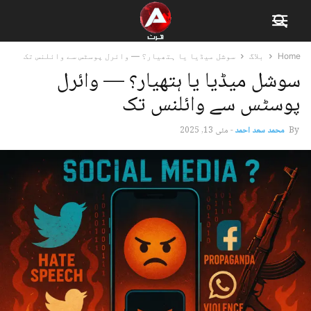
Home
بلاگ
سوشل میڈیا یا ہتھیار؟ — وائرل پوسٹس سے وائلنس تک
سوشل میڈیا یا ہتھیار؟ — وائرل
پوسٹس سے وائلنس تک
By
محمد سعد احمد
-
مئی 13, 2025