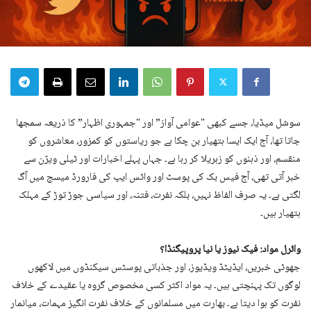
سوشل میڈیا، جسے کبھی "عوامی آواز” اور "جمہوری اظہار” کا ذریعہ سمجھا
جاتا تھا، آج ایک ایسا ہتھیار بن چکا ہے جو ریاستوں کو کمزور، معاشروں کو
منقسم، اور ذہنوں کو زہریلا کر رہا ہے۔ جہاں پہلے اخبارات اور ٹیلی ویژن سے
خبر آتی تھی، آج فیس بک کی پوسٹ اور واٹس ایپ کی فارورڈ میسج میں آگ
لگتی ہے۔ یہ صرف الفاظ نہیں، بلکہ نفرت، فتنہ، اور سیاسی جوڑ توڑ کے مہلک
ہتھیار ہیں۔
وائرل مواد: فیک نیوز یا نیا پروپیگنڈا؟
جھوٹی خبریں، ایڈیٹڈ ویڈیوز، اور جذباتی پوسٹس سیکنڈوں میں لاکھوں
لوگوں تک پہنچتی ہیں۔ یہ مواد اکثر کسی مخصوص گروہ یا عقیدے کے خلاف
نفرت کو ہوا دیتا ہے۔ بھارت میں مسلمانوں کے خلاف نفرت انگیز مہمات، میانمار