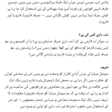
واٹس ایپ جیسی ایپس جہاں ایک طرف پرائیویسی دیتی ہیں، وہیں دوسری
طرف انہیں افواہوں اور نفرت آمیز مواد پھیلانے کے لیے استعمال کیا جا رہا ہے۔
کوئی چیک اینڈ بیلنس نہیں، کوئی نگرانی نہیں — صرف فارورڈ، فارورڈ اور
فارورڈ۔
ذمہ داری کس کی ہے؟
یہ سوال اب لازمی ہے: کیا ذمہ داری صرف صارفین پر ہے؟ یا ان کمپنیوں پر جو
اپنی پلیٹ فارمز کو منافع کے لیے کھلا چھوڑ دیتی ہیں؟ یا ریاستوں پر، جو
صرف اپنے مفاد کے وقت ان پلیٹ فارمز پر پابندی لگاتی ہیں؟
نتیجہ
سوشل میڈیا نے جہاں آزادیِ اظہار کو وسعت دی ہے، وہیں اس نے سماجی توازن
کو خطرے میں ڈال دیا ہے۔ یہ محض ایک ڈیجیٹل پلیٹ فارم نہیں، بلکہ ایک
ایسی طاقت بن چکا ہے جو ذہنوں پر، معاشروں پر اور قوموں کی سالمیت پر اثر
انداز ہو رہا ہے۔ اب وقت ہے کہ ہم سوشل میڈیا کو صرف تفریح یا معلومات کا
ذریعہ نہیں، بلکہ ایک سنجیدہ سماجی و سیاسی عنصر سمجھیں — اور اس
کے استعمال میں شعور، احتیاط اور ذمہ داری کو اولین ترجیح دیں۔