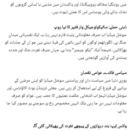
میں روہنگیا مخالف پروپیگنڈا، اور پاکستان میں مذہبی یا لسانی گروہوں کو
نشانہ بنانے والی پوسٹس اس کا عملی ثبوت ہیں۔
ذہنی حملے: سائیکولوجیکل وار فئیر کا نیا روپ
سوشل میڈیا اب صرف معلوماتی پلیٹ فارم نہیں رہا، یہ ایک نفسیاتی میدانِ
جنگ ہے۔ الگورتھمز لوگوں کو انہی باتوں کی فیڈ دیتے ہیں جو ان کے جذبات کو
بھڑکائیں۔ نتیجتاً ایک "ایکو چیمبر” بنتا ہے، جہاں صرف نفرت، شک اور شدت
پسندی کی آوازیں گونجتی ہیں۔
سیاسی فائدے، عوامی نقصان
پوری دنیا میں سیاست دان اور ریاستیں سوشل میڈیا کو اپنی مرضی کے
بیانیے کے فروغ کے لیے استعمال کر رہی ہیں۔ جعلی ٹرینڈز، بوٹ اکاؤنٹس، اور
سوشل میڈیا ٹیمز اب انتخابی حکمت عملیوں کا حصہ ہیں۔ عوام کو صرف
معلومات نہیں دی جا رہی بلکہ انہیں مخصوص رخ پر سوچنے پر مجبور کیا جا
رہا ہے۔
واٹس ایپ: بند دروازوں کے پیچھے نفرت کی پھیلائی گئی آگ