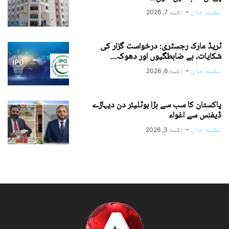
عظمت خان
-
اگست 7, 2026
ٹریڈ مارک رجسٹری: درخواست گزار کی
شکایات، بے ضابطگیوں اور دھوکہ...
عظمت خان
-
اگست 6, 2026
پاکستان کا سب سے بڑا ہوٹلیئر دن دیہاڑے
ڈیفنس سے اغواء
عظمت خان
-
اگست 3, 2026