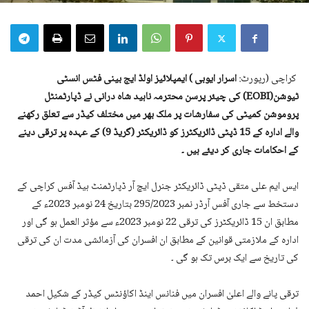
کراچی (رپورٹ:
اسرار ایوبی ) ایمپلائیز اولڈ ایج بینی فٹس انسٹی
ٹیوشن(EOBI) کی چیئر پرسن محترمہ ناہید شاہ درانی نے ڈپارٹمنٹل
پروموشن کمیٹی کی سفارشات پر ملک بھر میں مختلف کیڈر سے تعلق رکھنے
والے ادارہ کے 15 ڈپٹی ڈائریکٹرز کو ڈائریکٹر (گریڈ 9) کے عہدہ پر ترقی دینے
کے احکامات جاری کر دیئے ہیں ۔
ایس ایم علی متقی ڈپٹی ڈائریکٹر جنرل ایچ آر ڈپارٹمنٹ ہیڈ آفس کراچی کے
دستخط سے جاری آفس آرڈر نمبر 295/2023 بتاریخ 24 نومبر 2023ء کے
مطابق ان 15 ڈائریکٹرز کی ترقی 22 نومبر 2023ء سے مؤثر العمل ہو گی اور
ادارہ کے ملازمتی قوانین کے مطابق ان افسران کی آزمائشی مدت ان کی ترقی
کی تاریخ سے ایک برس تک ہو گی ۔
ترقی پانے والے اعلیٰ افسران میں فنانس اینڈ اکاؤنٹس کیڈر کے شکیل احمد