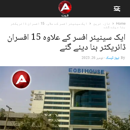
Home
تازہ ترین
ایک سینیئر افسر کے علاوہ 15 افسران ڈائریکٹر
بنا دیئے گئے
ایک سینیئر افسر کے علاوہ 15 افسران
ڈائریکٹر بنا دیئے گئے
By
نیوز ڈیسک
-
نومبر 26, 2023