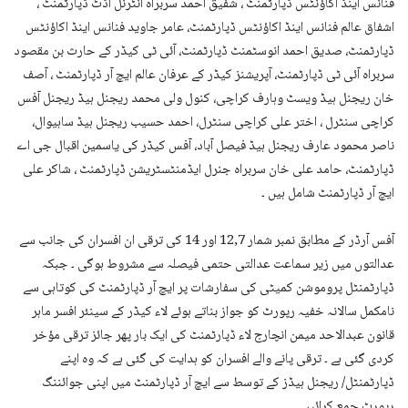
فنانس اینڈ اکاؤنٹس ڈپارٹمنٹ ، شفیق احمد سربراہ انٹرنل آڈٹ ڈپارٹمنٹ ،
اشفاق عالم فنانس اینڈ اکاؤنٹس ڈپارٹمنٹ، عامر جاوید فنانس اینڈ اکاؤنٹس
ڈپارٹمنٹ، صدیق احمد انوسٹمنٹ ڈپارٹمنٹ، آئی ٹی کیڈر کے حارث بن مقصود
سربراہ آئی ٹی ڈپارٹمنٹ، آپریشنز کیڈر کے عرفان عالم ایچ آر ڈپارٹمنٹ ، آصف
خان ریجنل ہیڈ ویسٹ وہارف کراچی، کنول ولی محمد ریجنل ہیڈ ریجنل آفس
کراچی سنٹرل ، اختر علی کراچی سنٹرل، احمد حسیب ریجنل ہیڈ ساہیوال،
ناصر محمود عارف ریجنل ہیڈ فیصل آباد، آفس کیڈر کی یاسمین اقبال جی اے
ڈپارٹمنٹ، حامد علی خان سربراہ جنرل ایڈمنٹسٹریشن ڈپارٹمنٹ ، شاکر علی
ایچ آر ڈپارٹمنٹ شامل ہیں ۔
آفس آرڈر کے مطابق نمبر شمار 12,7 اور 14 کی ترقی ان افسران کی جانب سے
عدالتوں میں زیر سماعت عدالتی حتمی فیصلہ سے مشروط ہوگی ۔ جبکہ
ڈپارٹمنٹل پروموشن کمیٹی کی سفارشات پر ایچ آر ڈپارٹمنٹ کی کوتاہی سے
نامکمل سالانہ خفیہ رپورٹ کو جواز بناتے ہوئے لاء کیڈر کے سینئر افسر ماہر
قانون عبدالاحد میمن انچارج لاء ڈپارٹمنٹ کی ایک بار پھر جائز ترقی مؤخر
کردی گئی ہے ۔ ترقی پانے والے افسران کو ہدایت کی گئی ہے کہ وہ اپنے
ڈپارٹمنٹل/ ریجنل ہیڈز کے توسط سے ایچ آر ڈپارٹمنٹ میں اپنی جوائننگ
رپورٹ جمع کرائیں ۔