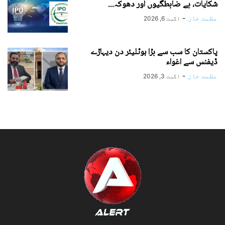
شکایات، بے ضابطگیوں اور دھوکہ...
عظمت خان
-
اگست 6, 2026
پاکستان کا سب سے بڑا ہوٹلیئر دن دیہاڑے
ڈیفنس سے اغواء
عظمت خان
-
اگست 3, 2026