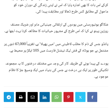
کرکے اس بات کا بھی اشارہ پایا کہ اس نے اپنی زندگی کے دوران خود کو
ماحول کے مطابق کس طرح ڈھالا اور مطابقت پیدا کی۔
شکاگو یونیورسٹی میں پودوں کے ارتقائی جینیاتی ماہر اور شریک مصنف
روزین پینو نے کہا کہ اس طرح کے مشہور حیاتیات کا مطالعہ کرنا بہت اچھا ہے۔
پانڈو جس کے نام کا مطلب لاطینی میں ‘میں پھیلا’ ہے، تقریباً 47,000 تنوں پر
مشتمل ہے جو یوٹاہ کے فش لیک نیشنل فارسٹ میں 105 ایکڑ پر محیط ہے۔
پودے کے پیدا ہونے کے طریقہ کار کی وجہ سے مختلف درختوں کا یہ مجموعہ
تکنیکی طور پر ایک ہی درخت ہے جس کی بنیاد میں ایک وسیع جڑ کا نظام
موجود ہے۔