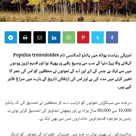
امریکی ریاست یوٹاہ میں پانڈو (سائنسی نام Populus tremuloides
کہلانے والا پیڑ دنیا کے سب سے وسیع رقبے پر پھیلا ہوا اور قدیم ترین پودوں
میں سے ایک ہے جس کے ڈی این اے کے نمونوں نے محققین کو اس کی عمر کا
تعین کرنے میں مدد کی ہے اور اس کی ارتقائی تاریخ کے بارے میں سراغ ظاہر
کیے ہیں۔
درخت سے سینکڑوں نمونوں کو ترتیب دے کر محققین نے تصدیق کی کہ پانڈو
16,000 سے 80,000 سال پرانا ہے اور پچھلی تجاویز کی تصدیق کرتے ہوئے یہ
زمین پر موجود قدیم ترین جانداروں میں سے بھی ایک ہے۔
سائنسدانوں نے پھیلے ہوئے درخت میں جینیاتی تغیرات کے نمونوں کو ٹریک