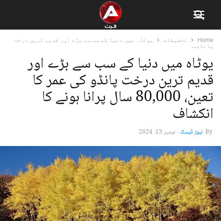
Home
تحقیقات
یوٹاہ میں دنیا کے سب سے بڑے اور قدیم ترین درخت
پانڈو...
یوٹاہ میں دنیا کے سب سے بڑے اور
قدیم ترین درخت پانڈو کی عمر کا
تعین، 80,000 سال پرانا ہونے کا
انکشاف
By
نیوز ڈیسک
-
نومبر 13, 2024