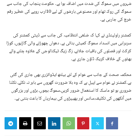
شہروں میں سموگ کی شدت میں اضافہ ہوا ہے۔ حکومت پنجاب کی جانب سے
سموگ کی روک تھام اور مصنوعی بارشوں کے لیے 10ارب روپے کی خطیر رقم
خرچ کی جارہی ہے۔
کمشنر راولپنڈی نے کہا کہ ضلعی انتظامیہ کی جانب سے ڈپٹی کمشنر کی
سربراہی میں انسداد سموگ کمیٹی بنائی ہے۔ دھواں چھوڑنے والی گاڑیوں، کوڑا
کرکٹ اور فصلوں کی باقیات جلانے، زگ زیگ ٹیکنالوجی کے علاوہ چلنے والے
بھٹوں کے خلاف کریک ڈاؤن جاری ہے۔
محکمہ صحت کے جانب سے عوام کے لئے ہیلتھ ایڈوائزری بھی جاری کی گئی
ہے۔کمشنر نے عوام سے اپیل ہے کہ وہ بلا ضرورت گھروں سے باہر نہ نکلے، نکلنا
ضروری ہو تو ماسک کا استعمال ضرور کریں،سموگ بچوں، بڑوں اور بزرگوں
میں آنکھوں کی تکلیف،سانس اور پھیپڑوں کی بیماریاں کا باعث بنتی ہے۔