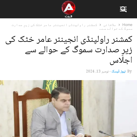
Home
علاقائی
کمشنر راولپنڈی انجینئر عامر خٹک کی زیرِ صدارت
سموگ کے حوالے سے...
کمشنر راولپنڈی انجینئر عامر خٹک کی
زیرِ صدارت سموگ کے حوالے سے
اجلاس
By
نیوز ڈیسک
-
نومبر 13, 2024