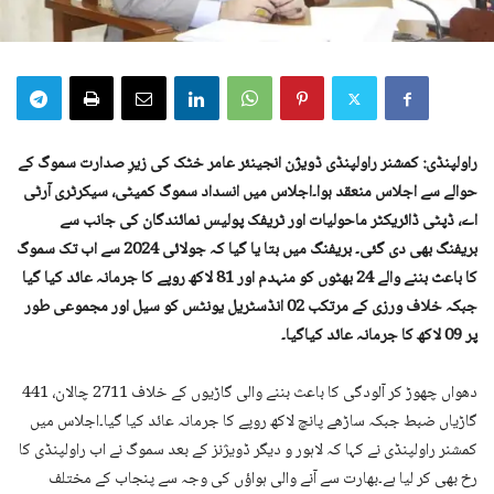
راولپنڈی: کمشنر راولپنڈی ڈویژن انجینئر عامر خٹک کی زیرِ صدارت سموگ کے
حوالے سے اجلاس منعقد ہوا۔اجلاس میں انسداد سموگ کمیٹی، سیکرٹری آرٹی
اے، ڈپٹی ڈائریکٹر ماحولیات اور ٹریفک پولیس نمائندگان کی جانب سے
بریفنگ بھی دی گئی۔ بریفنگ میں بتا یا گیا کہ جولائی 2024 سے اب تک سموگ
کا باعث بننے والے 24 بھٹوں کو منہدم اور 81 لاکھ روپے کا جرمانہ عائد کیا گیا
جبکہ خلاف ورزی کے مرتکب 02 انڈسٹریل یونٹس کو سیل اور مجموعی طور
پر 09 لاکھ کا جرمانہ عائد کیاگیا۔
دھواں چھوڑ کر آلودگی کا باعث بننے والی گاڑیوں کے خلاف 2711 چالان، 441
گاڑیاں ضبط جبکہ ساڑھے پانچ لاکھ روپے کا جرمانہ عائد کیا گیا۔اجلاس میں
کمشنر راولپنڈی نے کہا کہ لاہور و دیگر ڈویژنز کے بعد سموگ نے اب راولپنڈی کا
رخ بھی کر لیا ہے۔بھارت سے آنے والی ہواؤں کی وجہ سے پنجاب کے مختلف