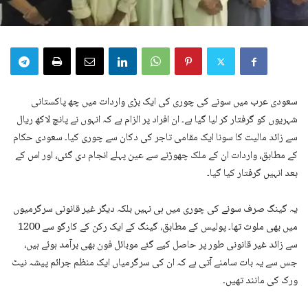
سعودی عرب میں سونے کی چوری کی ایک بڑی واردات میں چھ پاکستانی
شہریوں کو گرفتار کر لیا گیا ہے۔ ان افراد پر الزام ہے کہ انہوں نے پانچ لاکھ ریال
سے زائد مالیت کا سونا ایک مقامی تاجر کی دکان سے چوری کیا۔ سعودی حکام
کے مطابق، واردات ان کے ملک چھوڑنے سے عین پہلے انجام دی گئی، اور اس کے
بعد انہیں گرفتار کیا گیا۔
یہ گینگ صرف سونے کی چوری میں ہی نہیں بلکہ دیگر غیر قانونی سرگرمیوں
میں بھی ملوث تھا۔ پولیس کے مطابق، گینگ کے ایک رکن کے کارگو سے 1200
سے زائد غیر قانونی طور پر حاصل کیے گئے موبائل فون بھی برآمد ہوئے ہیں،
جس سے یہ بات سامنے آتی ہے کہ ان کی سرگرمیاں ایک منظم جرائم پیشہ نیٹ
ورک کی مانند تھیں۔