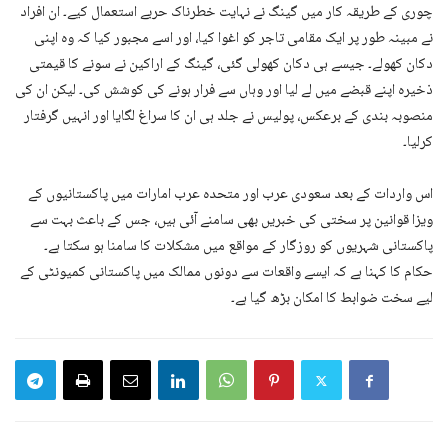
چوری کے طریقہ کار میں گینگ نے نہایت خطرناک حربے استعمال کیے۔ ان افراد
نے مبینہ طور پر ایک مقامی تاجر کو اغوا کیا، اور اسے مجبور کیا کہ وہ اپنی
دکان کھولے۔ جیسے ہی دکان کھولی گئی، گینگ کے اراکین نے سونے کا قیمتی
ذخیرہ اپنے قبضے میں لے لیا اور وہاں سے فرار ہونے کی کوشش کی۔ لیکن ان کی
منصوبہ بندی کے برعکس، پولیس نے جلد ہی ان کا سراغ لگایا اور انہیں گرفتار
کرلیا۔
اس واردات کے بعد سعودی عرب اور متحدہ عرب امارات میں پاکستانیوں کے
ویزا قوانین پر سختی کی خبریں بھی سامنے آئی ہیں، جس کے باعث بہت سے
پاکستانی شہریوں کو روزگار کے مواقع میں مشکلات کا سامنا ہو سکتا ہے۔
حکام کا کہنا ہے کہ ایسے واقعات سے دونوں ممالک میں پاکستانی کمیونٹی کے
لیے سخت ضوابط کا امکان بڑھ گیا ہے۔