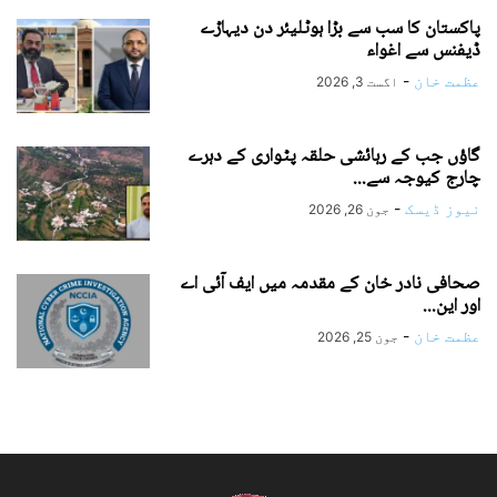
پاکستان کا سب سے بڑا ہوٹلیئر دن دیہاڑے
ڈیفنس سے اغواء
عظمت خان
-
اگست 3, 2026
گاؤں جب کے رہائشی حلقہ پٹواری کے دہرے
چارج کیوجہ سے...
نیوز ڈیسک
-
جون 26, 2026
صحافی نادر خان کے مقدمہ میں ایف آئی اے
اور این...
عظمت خان
-
جون 25, 2026