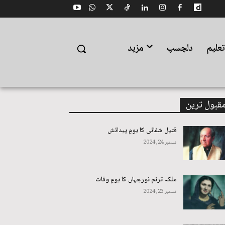
علیم
دلچسپ
مزید
قبول ترین
قتیل شفائی کا یومِ پیدائش
دسمبر 24, 2024
ملکہ ترنم نورجہاں کا یومِ وفات
دسمبر 23, 2024