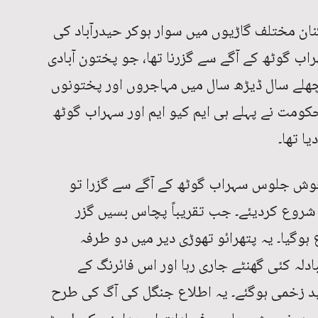
رکنان مختلف گاڑیوں میں سوار ہوکر حیدرآباد کی
اب گوٹھ کے آگے سے گزرنا تھا، جو پختون آبادی
پچھلے سال ڈیڑھ سال میں مہاجروں اور پختونوں
ومت نے پہلے ہی ایم کیو ایم اور سہراب گوٹھ
ا تھا۔
وش جلوس سہراب گوٹھ کے آگے سے گزرا تو
روع کردیئے۔ جب تقریباً پچاس بسیں گزر
وگیا۔ یہ پتھرائو تھوڑی دیر میں دو طرفہ
بادلہ کئی گھنٹے جاری رہا اور اس فائرنگ کے
دید زخمی ہوگئے۔ یہ اطلاع جنگل کی آگ کی طرح