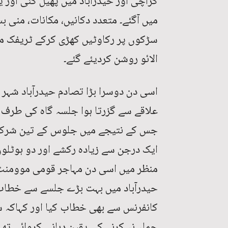
کراچی اور حیدرآباد میں پھیل گئی اور 
میں آگئے۔ متعدد دکانیں، مکانات، منی ب
سڑکوں پر رکاوٹیں کھڑی کرکے ٹریفک مع
الائو روشن کردیئے گئے۔
اسی دن دوسرا بڑا تصادم حیدرآباد شہر 
علاقے سے گزرتا ہوا جلسہ گاہ کی طرف جا
جس کے نتیجے میں جلوس کے تین شرکا زخ
ایک درجن سے زیادہ رکشے اور دو ہوٹلو
منظر میں اسی دن مہاجر قومی موومنٹ ک
حیدرآباد میں بہت بڑے جلسے سے خطاب 
کانفرنس سے بھی خطاب کیا اور کہاکہ 
حملہ نہ کرنے کی یقین دہانی کروائی تھی ل