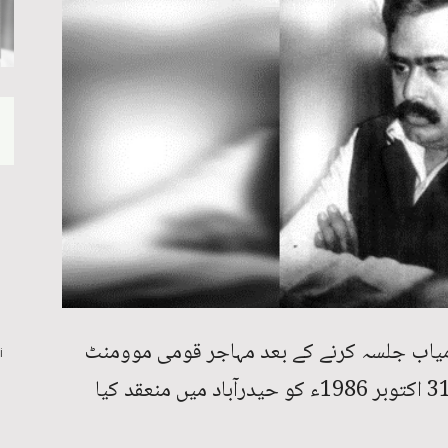
 ایک کامیاب جلسہ کرنے کے بعد مہاجر قومی موومنٹ
i
نے اعلان کیا کہ اس کا دوسرا بڑا جلسہ 31 اکتوبر 1986ء کو حیدرآباد میں منعقد کیا