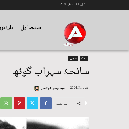
منگل, اگست 4, 2026
صفحہ اول
تازہ تر
بلاگ
فیچرز
سانحۂ سہراب گوٹھ
اکتوبر 31, 2024
سید فیضان الہاشمی
بانٹیں