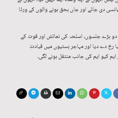
ھانسی دی جائے اور جاں بحق ہونے والوں کے ورثا
ے دو بڑے جلسوں، اسلحہ کی نمائش اور قوت کے
رخ دے دیا اور مہاجر بستیوں میں قیادت
یم کیو ایم کی جانب منتقل ہونے لگی۔