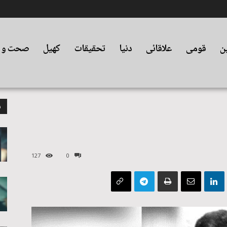
ین
قومی
علاقائی
دنیا
تحقیقات
کھیل
صحت و ت
م
127
0