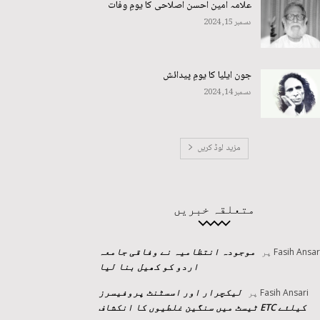
علامہ امین احسن اصلاحی کا یومِ وفات
دسمبر 15, 2024
جون ایلیا کا یومِ پیدائش
دسمبر 14, 2024
مزید لوڈ کریں
متعلقہ خبریں
موجودہ انتظامیہ نے وفاقی جامعہ
Fasih Ansar
پر
اردو کو کھیل بنا لیا
لیکچرار اور اسسٹنٹ پروفیسرز
Fasih Ansari
پر
کیلئے ETC ٹیسٹ میں سنگین غلطیوں کا انکشاف