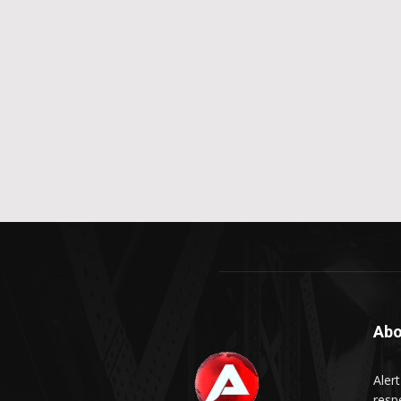
Abo
Aler
respe