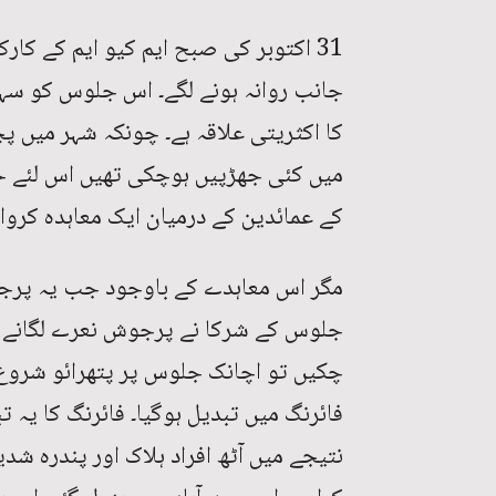
31 اکتوبر کی صبح ایم کیو ایم کے کا
جانب روانہ ہونے لگے۔ اس جلوس کو سہر
کا اکثریتی علاقہ ہے۔ چونکہ شہر میں 
میں کئی جھڑپیں ہوچکی تھیں اس لئے حک
کے عمائدین کے درمیان ایک معاہدہ کروادی
مگر اس معاہدے کے باوجود جب یہ پرج
جلوس کے شرکا نے پرجوش نعرے لگانے ش
چکیں تو اچانک جلوس پر پتھرائو شروع ہ
فائرنگ میں تبدیل ہوگیا۔ فائرنگ کا یہ ت
نتیجے میں آٹھ افراد ہلاک اور پندرہ ش