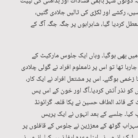
یہ دونوں شہر باہمی فسادات اور بدامنی کی لپیٹ
سیں، رکشے اور لکڑی کی ٹالیں جلادی گئیں،
طل کردیا گیا، شاہراہوں پر جگہ جگہ آگ کے
میں بھی ہوگیا۔ وہاں ایک جلوس مارکیٹ کے
رہا تھا تو اس پر نامعلوم افراد نے گولی چلادی
می ہوگئے۔ اس پر مشتعل افراد نے ایک کار،
ں کو نذر آتش کردیا۔آگ اور خون کے اس پس
ے قائد الطاف حسین نے پکا قلعہ گرائونڈ
کیا۔ جلسے کے بعد انہوں نے ایک پریس
سہراب گوٹھ کے معززین نے جلوس کے قافلوں پر
یکن انہوں نے اپنا وعدہ ایفا نہیں کیا۔ انہوں نے