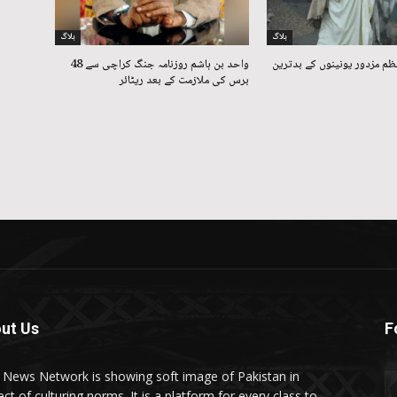
بلاگ
بلاگ
ظم مزدور یونینوں کے بدترین
واحد بن ہاشم روزنامہ جنگ کراچی سے 48
برس کی ملازمت کے بعد ریٹائر
ut Us
F
t News Network is showing soft image of Pakistan in
ct of culturing norms. It is a platform for every class to