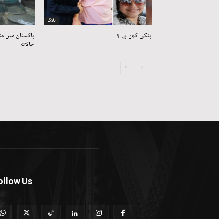
بلاگ
پنکی کون ہے ؟
پاکستان میں من
حالات
ollow Us