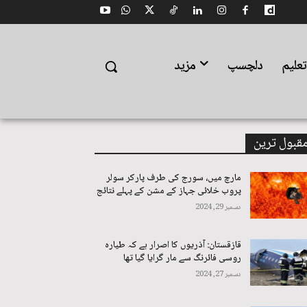
علیم
دلچسپ
مزید
قبول ترین
مارچ میں، سورج کی طرف پارکر سولر
پروب خلائی جہاز کے مشن کے پہلے نتائج
دسمبر 29, 2024
قازقستان: آذریوں کا اصرار ہے کہ طیارہ
روسی فائرنگ سے مار گرایا گیا تھا
دسمبر 27, 2024