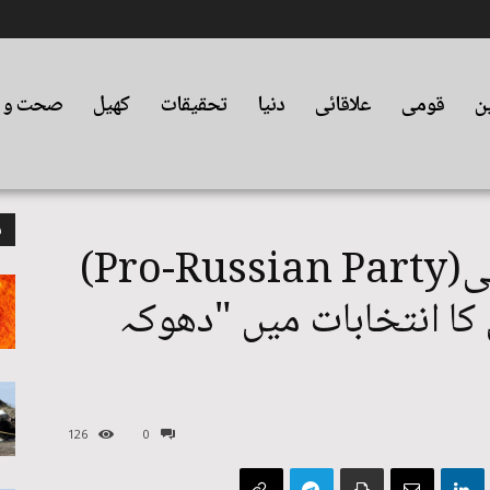
ین
قومی
علاقائی
دنیا
تحقیقات
کھیل
صحت و ت
م
جارجیا: پرو روسی پارٹی(Pro-Russian Party)
ا انتخابات میں "دھوکہ
126
0