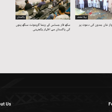
پہلا صفحہ
پاکستان
واز خان جدون کی دعوت پر
سکھ فار جسٹس کے رہنما گرپتونت سنگھ پنوں
کی پاکستان سے اظہار یکجہتی
ut Us
F