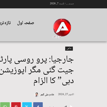
جمعہ, اگست 7, 2026
صفحہ اول
تازہ تر
عالمی
جیت گئی مگر اپوزیشن ک
دہی” کا الزام
اکتوبر 27, 2024
خادم علی گجر