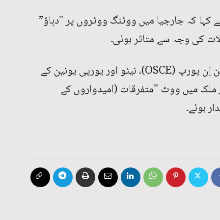
ے کہا کہ جارجیا میں ووٹنگ ووٹروں پر "دباؤ”
لات کی وجہ سے متاثر ہوئی۔
آرگنائزیشن فار سیکوریٹی اینڈ کوآپریشن اِن یورپ (OSCE)، نیٹو اور یورپی یونین کے
 ملک میں ووٹ "متفرقات (امیدواروں کے
ار ہوئے۔