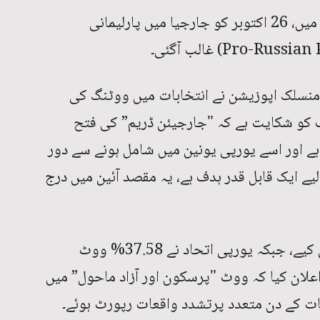
شدید پولرائزیشن اور تقسیم کے ماحول میں، 26 اکتوبر کو جارجیا میں پارلیمانی
نسلک اپوزیشن نے انتخابات میں ووٹنگ کی
کو شکایت ہے کہ "جارجیئن ڈریم” کی فتح
ہے اور اسے یورپی یونین میں شامل ہونے سے دور
یے ایک قابل قدر ہدف ہے، یہ مقصد آئین میں درج
جارجیئن ڈریم نے 54.08% ووٹ حاصل کیے، جبکہ یورپی اتحاد نے 37.58% ووٹ
علان کیا کہ ووٹ "پرسکون اور آزاد ماحول” میں
بات کے دن متعدد پرتشدد واقعات رپورٹ ہوئے۔