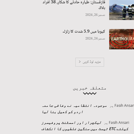
قازقستان: طیارہ حادثے کا شکار، 38 افراد
ہلاک
دسمبر 26, 2024
کیوبا میں 5.9 شدت کا زلزلہ
دسمبر 24, 2024
مزید لوڈ کریں
متعلقہ خبریں
موجودہ انتظامیہ نے وفاقی جامعہ
Fasih Ansar
پر
اردو کو کھیل بنا لیا
لیکچرار اور اسسٹنٹ پروفیسرز
Fasih Ansari
پر
کیلئے ETC ٹیسٹ میں سنگین غلطیوں کا انکشاف