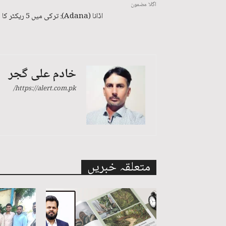
اگلا مضمون
اڈانا (Adana): ترکی میں 5 ریکٹر کا زلزلہ
خادم علی گجر
https://alert.com.pk/
متعلقہ خبریں