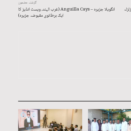
گزشتہ مضمون
انگویلا جزیره – Anguilla Cays (غرب الہند، ویسٹ انڈیز کا
ایک برطانوی مقبوضہ جزیرہ)