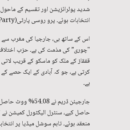
انتخابات ہوئے۔ پرو روسی پارٹی(Pro-Russian Party) غالب آگئی۔
اس کے ساتھ ہی، جارجیا کی مغرب سے م
"چوری” کی مذمت کی ہے۔ حزب اختلاف 
قفقاز کے ملک کو ماسکو کے قریب لاتی 
کرتی ہے، جو کہ آبادی کے ایک حصے کے ل
ہے۔
حاصل کیے، سنٹرل الیکٹورل کمیشن نے ا
منعقد ہوئے۔ تاہم سوشل میڈیا پر انتخا