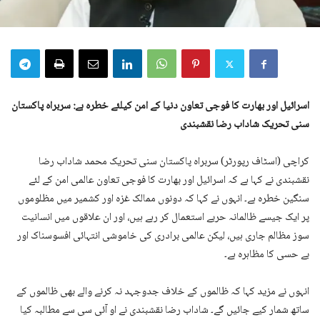
اسرائیل اور بھارت کا فوجی تعاون دنیا کے امن کیلئے خطرہ ہے: سربراہ پاکستان
سنی تحریک شاداب رضا نقشبندی
کراچی (اسٹاف رپورٹر) سربراہ پاکستان سنی تحریک محمد شاداب رضا
نقشبندی نے کہا ہے کہ اسرائیل اور بھارت کا فوجی تعاون عالمی امن کے لئے
سنگین خطرہ ہے۔ انہوں نے کہا کہ دونوں ممالک غزہ اور کشمیر میں مظلوموں
پر ایک جیسے ظالمانہ حربے استعمال کر رہے ہیں، اور ان علاقوں میں انسانیت
سوز مظالم جاری ہیں، لیکن عالمی برادری کی خاموشی انتہائی افسوسناک اور
بے حسی کا مظاہرہ ہے۔
انہوں نے مزید کہا کہ ظالموں کے خلاف جدوجہد نہ کرنے والے بھی ظالموں کے
ساتھ شمار کیے جائیں گے۔ شاداب رضا نقشبندی نے او آئی سی سے مطالبہ کیا