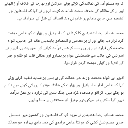
کہ وہ مسلم اُمہ کی نمائندگی کرتے ہوئے اسرائیل اور بھارت کے خلاف آواز اٹھائے
اور ان کے مظالم کے خلاف سخت اقدامات کرے۔ انہوں نے کہا کہ فلسطین اور
کشمیر میں جاری مظالم پر خاموش رہنا انصاف کے قتل کے مترادف ہے۔
محمد شاداب رضا نقشبندی کا کہنا تھا کہ اسرائیل اور بھارت کو عالمی دہشت
گرد قرار دیا جائے اور ان پر معاشی و اقتصادی پابندیاں عائد کی جائیں۔ اقوام
متحدہ کی قراردادوں پر زور دے کر عمل درآمد کرانے کی ضرورت ہے۔ انہوں نے
اسرائیل کی جانب سے فلسطینی عوام پر بمباری اور غذائی قلت کو ظلم و جبر
کی انتہا اور کھلی دہشت گردی قرار دیا۔
انہوں نے اقوام متحدہ اور عالمی عدالت کی بے بسی پر شدید تنقید کرتے ہوئے
کہا کہ عالمی ادارے اسرائیل اور بھارت کے خلاف مؤثر کارروائی کرنے میں ناکام
ہو چکے ہیں۔ اگر اقوام متحدہ غزہ میں جنگ بندی کی قرارداد پر عمل درآمد
نہیں کرا سکتی، تو سیکریٹری جنرل کو مستعفی ہو جانا چاہیے۔
محمد شاداب رضا نقشبندی نے مزید کہا کہ فلسطین اور کشمیر میں مسلسل
جاری مسلم نسل کشی کو روکنا عالمی برادری کی ذمہ داری ہے، اور جو ممالک