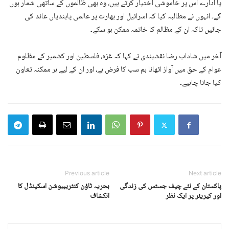
یا ادارے اس پر خاموشی اختیار کرتے ہیں، وہ بھی ظالموں کے ساتھی شمار ہوں
گے۔ انہوں نے مطالبہ کیا کہ اسرائیل اور بھارت پر عالمی پابندیاں عائد کی
جائیں تاکہ ان کے مظالم کا خاتمہ ممکن ہو سکے۔
آخر میں شاداب رضا نقشبندی نے کہا کہ غزہ، فلسطین اور کشمیر کے مظلوم
عوام کے حق میں آواز اٹھانا ہم سب کا فرض ہے، اور ان کے لیے ہر ممکنہ تعاون
کیا جانا چاہیے۔
Previous article
Next article
پاکستان کے نئے چیف جسٹس کی زندگی
بحریہ ٹاؤن کنٹریبیوشن اسکینڈل کا
اور کیریئر پر ایک نظر
انکشاف