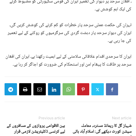
، افغان سرحد پر دیوار کی تعمیر ایران کی قومی سکیورٹی کو مضبوط کرنے
کی ایک اہم کوشش ہے۔
تہران کی حکمت عملی سرحد پار خطرات کو کم کرنے کی کوشش کریں گی،
ایران کی دیوار سرحد پار دہشت گردی کی سرگرمیوں کو روکنے کے لیے تعمیر
کی جا رہی ہے۔
ایران کا سرحدی اقدام علاقائی سلامتی کے لیے اہمیت رکھتا ہے، ایران کی افغان
سرحد پر طاقت کا پیغام امن اور استحکام کی ضرورت کو اجاگر کر رہا ہے۔
Previous article
Next article
شہباز گل کا ریمانڈ مسترد، معاملہ
بین الاقوامی پروازوں کے مسافروں کے
سیشن کورٹ دیکھے گی: اسلام آباد ہائی
لیے کرنسی ڈکلیئریشن لازمی قرار