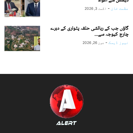
ڈیفنس سے اغواء
عظمت خان
-
اگست 3, 2026
گاؤں جب کے رہائشی حلقہ پٹواری کے دہرے
چارج کیوجہ سے...
نیوز ڈیسک
-
جون 26, 2026