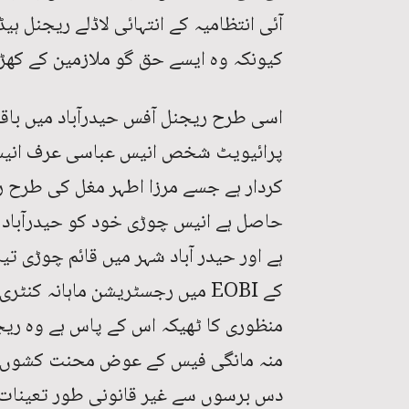
آئی انتظامیہ کے انتہائی لاڈلے ریجنل ہ
کیونکہ وہ ایسے حق گو ملازمین کے کھڑے
اسی طرح ریجنل آفس حیدرآباد میں باقا
پرائیویٹ شخص انیس عباسی عرف انیس چ
کردار ہے جسے مرزا اطہر مغل کی طرح 
حاصل ہے انیس چوڑی خود کو حیدرآباد ب
ہے اور حیدر آباد شہر میں قائم چوڑی تی
کے EOBI میں رجسٹریشن ماہانہ ک
منظوری کا ٹھیکہ اس کے پاس ہے وہ ریج
منہ مانگی فیس کے عوض محنت کشوں سے
دس برسوں سے غیر قانونی طور تعینات 