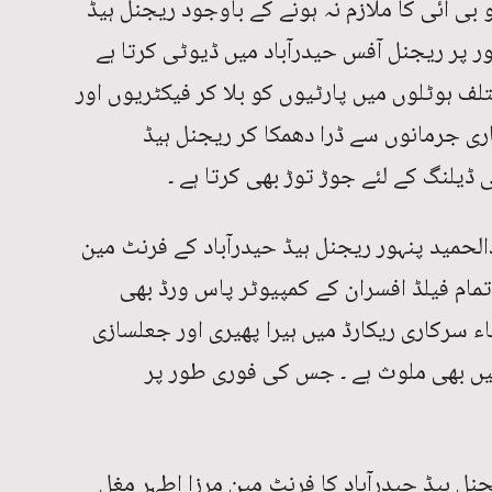
 بی آئی کا ملازم نہ ہونے کے باوجود ریجنل ہیڈ
ر پر ریجنل آفس حیدرآباد میں ڈیوٹی کرتا ہے
لف ہوٹلوں میں پارٹیوں کو بلا کر فیکٹریوں اور
اری جرمانوں سے ڈرا دھمکا کر ریجنل ہیڈ
 ڈیلنگ کے لئے جوڑ توڑ بھی کرتا ہے ۔
دالحمید پنہور ریجنل ہیڈ حیدرآباد کے فرنٹ مین
مام فیلڈ افسران کے کمپیوٹر پاس ورڈ بھی
سرکاری ریکارڈ میں ہیرا پھیری اور جعلسازی
یں بھی ملوث ہے ۔ جس کی فوری طور پر
یجنل ہیڈ حیدرآباد کا فرنٹ مین مرزا اطہر مغل