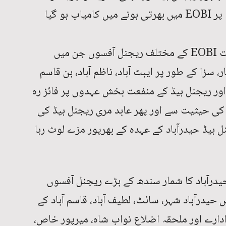
اگست 1995ء کو سندھ شہری کے کوٹہ پر EOBI میں بھرتی ہونے میں کامیاب ہو گیا
وہ دوران ملازمت ہیڈ آفس کراچی سمیت EOBI کے مختلف ریجنل آفسوں جن میں
ر، سزا کے طور پر ایبٹ آباد، ناظم آباد، بن قاسم
اور ریجنل ہیڈ کے منفعت بخش عہدوں پر فائز رہ
ریجنل ہیڈ کی حیثیت سے اور پھر عابد مری ریجنل ہیڈ کی
ہیڈ حیدرآباد کے عہدہ کے بھرپور مزے لوٹ رہا
ہ EOBI ریجنل آفس حیدرآباد کا شمار سندھ کے بڑے ریجنل آفسوں
 حیدرآباد شہر، سائٹ، لطیف آباد، قاسم آباد کے
ادارے اور ملحقہ اضلاع نواب شاہ، میرپور خاص،