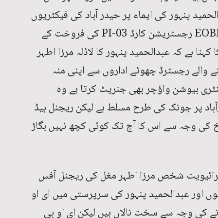
الحمید پنہور کی ایماء پر حیدر آباد کی فیکٹریوں
کے رجسٹرڈ ورکرز کو منہ مانگے داموں EOBI رجسٹریشن کارڈ PI-03 کی فروخت کے
کہنا ہے کہ عبدالحمید پنہور کا لاڈلہ مرزا اطہر
 والے رجسٹرڈ چھوٹے اداروں سے اپنی منہ
ٹری بیوشن واؤچر بھی جنریٹ کرتا ہے وہ
اد پر جونک کی طرح مسلط ہے لیکن ریجنل ہیڈ
خ کی وجہ سے اس کا آج تک کوئی کچھ نہیں بگاڑ
 پرائیویٹ شخص مرزا اطہر مغل کی ریجنل آفس
وں اور عبدالحمید پنہور کی سرپرستی میں ای او
نے کی وجہ سے سخت نالاں ہیں لیکن ای او بی