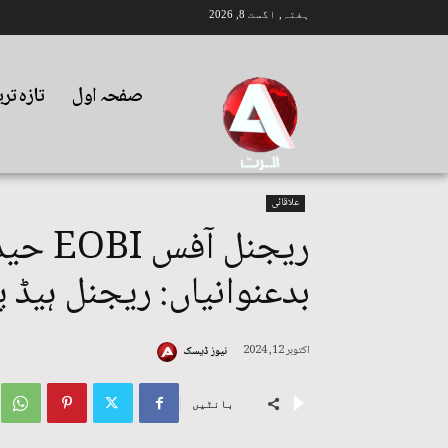
ہفتہ, اگست 8, 2026
صفحہ اول
تازہ تر
علاقائی
ریجنل آ
بدعنوانیاں: ریجنل ہیڈ پ
اکتوبر 12, 2024
نیوز ڈیسک
بانٹیں