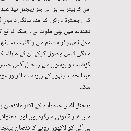
اس کا بیٹر بنا ہوا ہے جو ریجنل ہیڈ عبد
دھندے میں بھی ملوث ہے ۔ جبکہ ذرائع کا 
مغل کمپیوٹر سسٹم سے واقفیت نہ رکھنے
مانگی فیس وصول کرکے ان کے ماہانہ کن
گزشتہ دو برسوں سے ریجنل آفس حیدرآب
عبدالحمید پنہور کے زبردست اثر ورسو
سکا۔
ریجنل آفس حیدرآباد کے اکثر ملازمین
میں غیر قانونی سرگرمیوں اور بدعنوانی
بی آئی کو لاکھوں روپے کا نقصان پہنچا