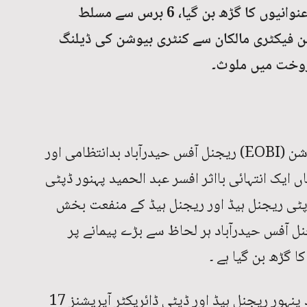
ریجنل آفس EOBI حیدرآباد سنگین بدعنوانیوں کا گڑھ بن گیا، 6 برس سے مسلط
ین فیکٹری مالکان سے کنٹری بیوشن کی ڈیلنگ
ایمپلائیز اولڈ ایج بینی فٹس انسٹی ٹیوشن (EOBI) ریجنل آفس حیدرآباد بدانتظامی اور
 ایک انتہائی بااثر افسر عبد الحمید پہنور ڈپٹی
گزشتہ 6 برسوں سے ڈپٹی ریجنل ہیڈ اور ریجنل ہیڈ کے منفعت بخش
ل آفس حیدرآباد ہر لحاظ سے بڑے پیمانے پر
 گڑھ بن گیا ہے ۔
انتہائی باخبر ذرائع کا کہنا ہے عبدالحمید پنہور ریجنل ہیڈ اور ڈپٹی ڈائریکٹر آپریشنز 17