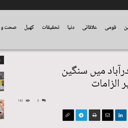
ین
قومی
علاقائی
دنیا
تحقیقات
کھیل
صحت و ت
م
فس EOBI حیدرآباد میں سنگین
ر الزامات
143
0