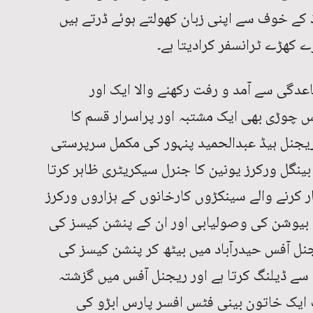
یڈ کے خوف سے اپنی زبان کھولتے ہوئے ڈرتے ہیں
 کھڑے ٹرانسفر کرادیتا ہے۔
عدگی سے آمد و رفت رکھنے والا ایک اور
وڑی بھی ایک مشتبہ اور پراسرار قسم کا
ریجنل ہیڈ عبدالحمید پنہور کی مکمل سرپرستی
ینگل ورکرز یونین کا جنرل سیکریٹری ظاہر کرتا
ار کرنے والے سینکڑوں کارخانوں کے ہزاروں ورکرز
نٹری بیوشن کی وصولیابی اور ان کے پنشن کیسز کی
نل آفس حیدرآباد میں بیٹھ کر پنشن کیسز کی
 ڈیلنگ کرتا ہے اور ریجنل آفس میں گزشتہ
ایک خاتون بینی فٹس افسر پارس ابڑو کی