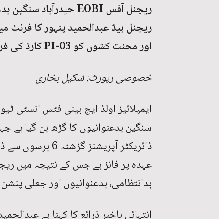
ریجنل ہیڈ عبدالحمید پنہور کا فرنٹ م
اور محنت کشوں کو PI-03 کارڈ کی فروخت میں ملوث۔
خصوصی رپورٹ: شکیل بخاری
سنگین بدعنوانیوں کا گڑھ بن گیا ہے جہاں
ڈائریکٹر آپریشنز 
عہدہ پر فائز ہے جس کے نتیجہ میں ریجن
بدانتظامی، بدعنوانیوں اور جعلی پنشن کا