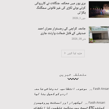
ہری پور میں محکمہ جنگلات نے کارروائی
کرتے ہوئے لکڑی کی غیر قانونی سمگلنگ
پکڑ لی
جون 1, 2026
جامعہ کراچی کے رجسٹرار عمران احمد
صدیقی کے قابل ضمانت وارنٹ جاری
مئی 18, 2026
مزید لوڈ کریں
متعلقہ خبریں
موجودہ انتظامیہ نے وفاقی جامعہ
Fasih Ansar
پر
اردو کو کھیل بنا لیا
لیکچرار اور اسسٹنٹ پروفیسرز
Fasih Ansari
پر
کیلئے ETC ٹیسٹ میں سنگین غلطیوں کا انکشاف