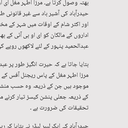
بھتہ وصول کرتا ہے۔ مرزا اطہر مغل ای او
حیدرآباد کی آشیر باد سے غیر قانونی طو
اور اکثر شام کے اوقات میں شہر کے مخت
اداروں کے مالکان کو ای او بی آئی کے بھ
عبدالحمید پنہور کے لئے لاکھوں روپے کی
بتایا جاتا ہے کہ حیرت انگیز طور پر عب
مرزا اطہر مغل کے پاس ریجنل آفس کے ت
موجود ہیں جن کے ذریعہ وہ حسب منشاء 
کے ذریعہ جعلی پنشن کیسز تیار کرنے م
تحقیقات کی ضرورت ہے ۔
حیدرآباد کے ایک لیبر لیڈر نے بتایا کہ ر