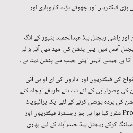
ی بڑی فیکٹریاں اور چھوٹے بڑے کاروباری اور
ان اور راشی ریجنل ہیڈ عبدالحمید پنہور کے انگ
جنل آفس میں اپنی پنشن کی امید میں آنے والے
تا ہے جیسے انہیں اپنی جیب سے پنشن دیتا ہے ۔
نواح کی فیکٹریوں اور اداروں کی ای او بی آئی
کی وصولیابی کے لئے نت نئے طریقے ایجاد کئے
ن کی پردہ پوشی کرنے کے لئے ایک پرائیویٹ
شخص مرزا اطہر مغل کو اپنا Front man مقرر کیا ہوا ہے جو رجسٹرڈ فیکٹریوں اور
میلنگ کرکے ریجنل ہیڈ حیدرآباد کے لیے بھاری