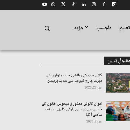
علیم
دلچسپ
مزید
قبول ترین
گاؤں جب کے رہائشی حلقہ پٹواری کے
دہرے چارج کیوجہ سے شدید پریشان
جون 26, 2026
اعوان کالونی معذور و مبحوس خاتون کے
حوالے سے دوسری پارٹی کا بھی موقف
سامنے آ گیا
جون 7, 2026