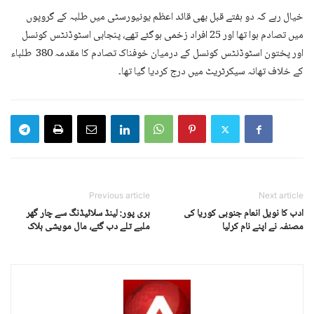
خیال رہے کہ دو ہفتے قبل بھی قائد اعظم یونیورسٹی میں طلبہ کے گروپوں
میں تصادم ہوا تھا اور 25 افراد زخمی ہوگئے تھے، پنجابی اسٹوڈنٹس کونسل
اور پختون اسٹوڈنٹس کونسل کے درمیان خوفناک تصادم کا مقدمہ 380 طلباء
کے خلاف تھانہ سیکرٹریٹ میں درج کردیا گیا تھا۔
Previous article
Next article
ادب کا نویل انعام جنوبی کوریا کی
ہری پور: لینڈ سلائیڈنگ سے چار گھر
مصنفہ نے اپنے نام کرلیا
ملبے تلے دب گئے، مال مویشی ہلاک