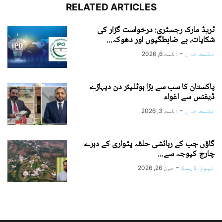
RELATED ARTICLES
ٹریڈ مارک رجسٹری: درخواست گزار کی
شکایات، بے ضابطگیوں اور دھوکہ...
عظمت خان
-
اگست 6, 2026
پاکستان کا سب سے بڑا ہوٹلیئر دن دیہاڑے
ڈیفنس سے اغواء
عظمت خان
-
اگست 3, 2026
گاؤں جب کے رہائشی حلقہ پٹواری کے دہرے
چارج کیوجہ سے...
نیوز ڈیسک
-
جون 26, 2026