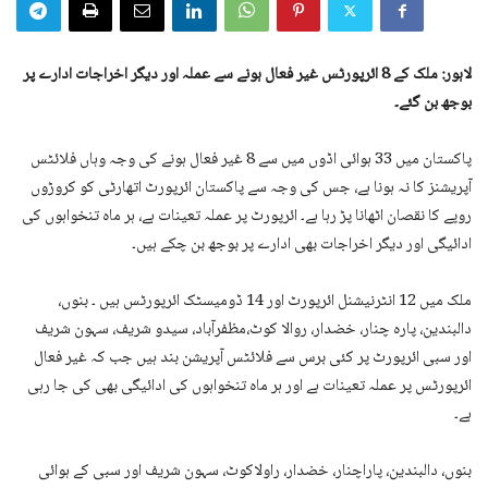
لاہور:
ملک کے 8 ائرپورٹس غیر فعال ہونے سے عملہ اور دیگر اخراجات ادارے پر
بوجھ بن گئے۔
پاکستان میں 33 ہوائی اڈوں میں سے 8 غیر فعال ہونے کی وجہ وہاں فلائٹس
آپریشنز کا نہ ہونا ہے، جس کی وجہ سے پاکستان ائرپورٹ اتھارٹی کو کروڑوں
روپے کا نقصان اٹھانا پڑ رہا ہے۔ ائرپورٹ پر عملہ تعینات ہے، ہر ماہ تنخواہوں کی
ادائیگی اور دیگر اخراجات بھی ادارے پر بوجھ بن چکے ہیں۔
ملک میں 12 انٹرنیشنل ائرپورٹ اور 14 ڈومیسٹک ائرپورٹس ہیں ۔ بنوں،
دالبندین، پارہ چنار، خضدار، روالا کوٹ،مظفرآباد، سیدو شریف، سہون شریف
اور سبی ائرپورٹ پر کئی برس سے فلائٹس آپریشن بند ہیں جب کہ غیر فعال
ائرپورٹس پر عملہ تعینات ہے اور ہر ماہ تنخواہوں کی ادائیگی بھی کی جا رہی
ہے۔
بنوں، دالبندین، پاراچنار، خضدار، راولاکوٹ، سہون شریف اور سبی کے ہوائی