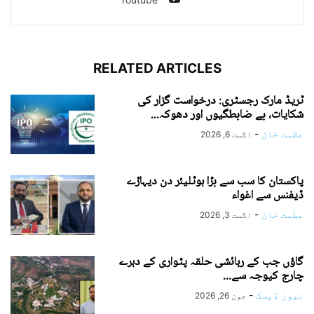
RELATED ARTICLES
ٹریڈ مارک رجسٹری: درخواست گزار کی
شکایات، بے ضابطگیوں اور دھوکہ...
عظمت خان
-
اگست 6, 2026
پاکستان کا سب سے بڑا ہوٹلیئر دن دیہاڑے
ڈیفنس سے اغواء
عظمت خان
-
اگست 3, 2026
گاؤں جب کے رہائشی حلقہ پٹواری کے دہرے
چارج کیوجہ سے...
نیوز ڈیسک
-
جون 26, 2026