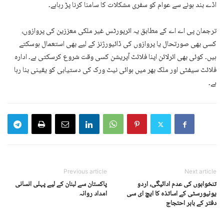
اڈے بند ہونے سے عوام کو سفری مشکلات کا سامنا کرنا پڑ رہاہے۔
ترجمان پی اے اے کے مطابق یہ ائرپورٹس غیر ملکی معززین کی پروازوں،
کسی بھی صورتحال یا پروازوں کی ڈائیورژنز کے لیے بھی استعمال ہوسکتے
ہیں۔ کوئی بھی ائرلائن اپنا فلائٹ آپریشن کسی وقت شروع کرسکتی ہے۔ ادارہ
فلائٹ سیفٹی اور ملک بھر میں ہوائی نیٹ ورک کی دستیابی کو یقینی بنا رہا
ہے۔
Previous article
Next article
تنخواہوں کی عدم ادائیگی، اردو
پاکستان سے لبنان کے لیے پہلی انسانی
یونیورسٹی کے اساتذہ کا ایچ ای سی
امداد روانہ
دفتر کے باہر احتجاج