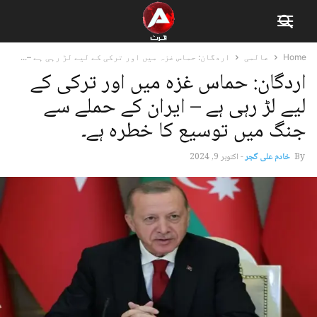
Home
عالمی
اردگان: حماس غزہ میں اور ترکی کے لیے لڑ رہی ہے –...
اردگان: حماس غزہ میں اور ترکی کے
لیے لڑ رہی ہے – ایران کے حملے سے
جنگ میں توسیع کا خطرہ ہے۔
By
خادم علی گجر
-
اکتوبر 9, 2024