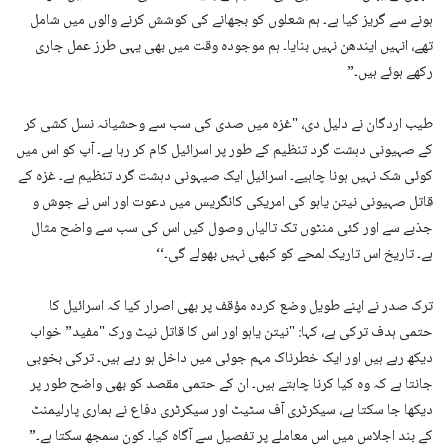
ہونے سے گریز کیا ہے۔ ہم شعلوں کو بجھانے کی کوشش کرنے والوں میں شامل
تھے، انہیں ایندھن نہیں بنایا۔ ہم موجودہ وقت میں بھی یہی طرز عمل جاری
رکھے ہوئے ہیں۔”
طیب اردگان نے دلیل دی، "غزہ میں صدی کی سب سے وحشیانہ نسل کشی کر
کے صہیونی دہشت گرد تنظیم کے طور پر اسرائیل کام کر رہا ہے۔ آپ کو اس میں
کوئی شک نہیں ہونا چاہیے۔ اسرائیل ایک صیہونی دہشت گرد تنظیم ہے۔ غزہ کے
قاتل صہیونی نیتن یاہو کی امریکی کانگریس میں دعوت اور اس نے جوش و
جذبے سے اور کئی منٹوں تک تالیاں وصول کیں اس کی سب سے واضح مثال
ہے۔ تاریخ اس تاریک لمحے کو کبھی نہیں بھولے گی۔‘‘
ترک صدر نے اپنے طویل وضع کردہ مؤقف پر بھی اصرار کیا کہ اسرائیل کا
حتمی ہدف ترکی ہے، کہا: "نیتن یاہو اور اس کا قاتل نیٹ ورک "مفید” خواب
دیکھ رہے ہیں اور ایک خطرناک مہم جوئی میں داخل ہو رہے ہیں۔ ترکی بخوبی
جانتا ہے کہ وہ کیا کرنا چاہتے ہیں۔ ان کے حتمی مقصد کو بھی واضح طور پر
دیکھا جا سکتا ہے، سیکرٹری آف سٹیٹ اور سیکرٹری دفاع نے ہماری پارلیمنٹ
کے بند اجلاس میں اس معاملے پر تفصیل سے آگاہ کیا۔ کون سمجھ سکتا ہے۔”