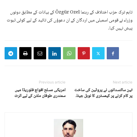
تاہم ترک حزب اختلاف کے رہنما Özgür Ozel کے بیانات کے مطابق دونوں
وزراء نے قومی اسمبلی میں اردگان کے ان دعوؤں کی تائید کے لیے کوئی ثبوت
پیش نہیں کیا۔
Previous article
Next article
تین سائنسدانوں نے پروٹین کی ساخت
امریکی مسلح افواج فلوریڈا میں
پر کام کرنے پر کیمسٹری کا نوبل جیتا۔
سمندری طوفان ملٹن کے لیے الرٹ