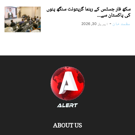
سکھ فار جسٹس کے رہنما گرپتونت سنگھ پنوں
کی پاکستان سے...
عظمت خان
-
اپریل 30, 2026
ABOUT US