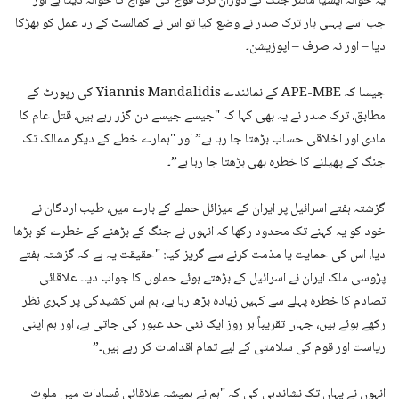
یہ حوالہ ایشیا مائنر جنگ کے دوران ترک فوج کی افواج کا حوالہ دیتا ہے اور
جب اسے پہلی بار ترک صدر نے وضع کیا تو اس نے کمالسٹ کے رد عمل کو بھڑکا
دیا – اور نہ صرف – اپوزیشن۔
جیسا کہ APE-MBE کے نمائندے Yiannis Mandalidis کی رپورٹ کے
مطابق، ترک صدر نے یہ بھی کہا کہ "جیسے جیسے دن گزر رہے ہیں، قتل عام کا
مادی اور اخلاقی حساب بڑھتا جا رہا ہے” اور "ہمارے خطے کے دیگر ممالک تک
جنگ کے پھیلنے کا خطرہ بھی بڑھتا جا رہا ہے”۔
گزشتہ ہفتے اسرائیل پر ایران کے میزائل حملے کے بارے میں، طیب اردگان نے
خود کو یہ کہنے تک محدود رکھا کہ انہوں نے جنگ کے بڑھنے کے خطرے کو بڑھا
دیا، اس کی حمایت یا مذمت کرنے سے گریز کیا: "حقیقت یہ ہے کہ گزشتہ ہفتے
پڑوسی ملک ایران نے اسرائیل کے بڑھتے ہوئے حملوں کا جواب دیا۔ علاقائی
تصادم کا خطرہ پہلے سے کہیں زیادہ بڑھ رہا ہے، ہم اس کشیدگی پر گہری نظر
رکھے ہوئے ہیں، جہاں تقریباً ہر روز ایک نئی حد عبور کی جاتی ہے، اور ہم اپنی
ریاست اور قوم کی سلامتی کے لیے تمام اقدامات کر رہے ہیں۔”
انہوں نے یہاں تک نشاندہی کی کہ "ہم نے ہمیشہ علاقائی فسادات میں ملوث