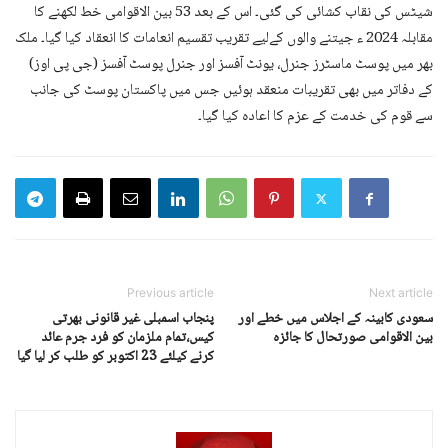
شیٹس کی نقاب کشائی کی گئی۔ اس کے بعد 53 بین الاقوامی خط لکھنے کا
مقابلہ 2024 ء جیتنے والوں کےلیے تقریب تقسیم انعامات کا انعقاد کیا گیا۔ ملک
بھر میں پوسٹ ماسٹرز جنرل، یونٹ آفسز اور جنرل پوسٹ آفسز (جی پی اوز)
کے دفاتر میں بھی تقریبات منعقد ہوئیں جس میں پاکستان پوسٹ کی جانب
سے قوم کی خدمت کے عزم کا اعادہ کیا گیا۔
Previous article
Next article
سعودی کابینہ کے اجلاس میں خطے اور
پنجاب اسمبلی غیر قانونی بھرتی
بین الاقوامی صورتحال کا جائزہ
کیس،تمام ملزمان کو فرد جرم عائد
کرنے کیلئے 23 اکتوبر کو طلب کر لیا گیا