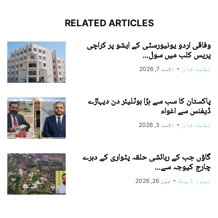
RELATED ARTICLES
وفاقی اردو یونیورسٹی کے ایشو پر کراچی
پریس کلب میں سول...
عظمت خان
-
اگست 7, 2026
پاکستان کا سب سے بڑا ہوٹلیئر دن دیہاڑے
ڈیفنس سے اغواء
عظمت خان
-
اگست 3, 2026
گاؤں جب کے رہائشی حلقہ پٹواری کے دہرے
چارج کیوجہ سے...
نیوز ڈیسک
-
جون 26, 2026