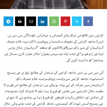
کراچی:۔بین الاقوامی مرکز برائے کیمیائی و حیاتیاتی علوم (آئی سی سی بی
ایس) جامعہ کراچی کے معروف سائینسدان پروفیسر ڈاکٹر سید غلام مشرف
آذربائیجان کے شہر باکو میں8اور9اکتوبر کو منعقد ”آذربائیجان حلال بزنس
اینڈ ٹور ازم فورم“کے تحت ایک اہم سیشن بعنوان’حلال معیار کاری: مسائل اور
چیلنجز‘ کو ماڈریٹ کریں گے۔
آئی سی سی بی ایس جامعہ کراچی کے ترجمان کے مطابق ایچ ای جے ریسرچ
انسٹیٹیوٹ جامعہ کراچی سے وابستہ پروفیسرسید غلام مشرف باکو،
آذربائیجان میں شرکت کے لیے روانہ ہوچکے ہیں۔ ترجمان کے مطابق اس فورم کا
مقصد حلال انڈسٹری میں تعاون کو فروغ دینا، علم کا اشتراک کرنا، مصنوعات
کی نمائش، اور اخلاقی پائیدار طریقوں کو فروغ دینا ہے۔ واضح رہے کہ ایچ ای
جے ریسرچ انسٹی ٹیوٹ آف کیمسٹری، جامعہ کراچی کے تحت چلنے والی حلال