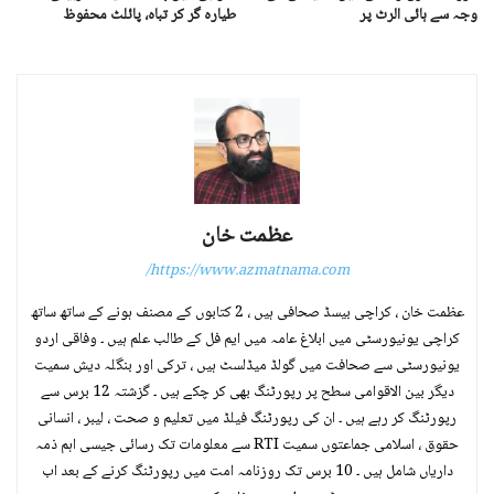
وجہ سے ہائی الرٹ پر
طیارہ گر کر تباہ، پائلٹ محفوظ
عظمت خان
https://www.azmatnama.com/
عظمت خان ، کراچی بیسڈ صحافی ہیں ، 2 کتابوں کے مصنف ہونے کے ساتھ ساتھ
کراچی یونیورسٹی میں ابلاغ عامہ میں ایم فل کے طالب علم ہیں ۔ وفاقی اردو
یونیورسٹی سے صحافت میں گولڈ میڈلسٹ ہیں ، ترکی اور بنگلہ دیش سمیت
دیگر بین الاقوامی سطح پر رپورٹنگ بھی کر چکے ہیں ۔ گزشتہ 12 برس سے
رپورٹنگ کر رہے ہیں ۔ ان کی رپورٹنگ فیلڈ میں تعلیم و صحت ، لیبر ، انسانی
حقوق ، اسلامی جماعتوں سمیت RTI سے معلومات تک رسائی جیسی اہم ذمہ
داریاں شامل ہیں ۔ 10 برس تک روزنامہ امت میں رپورٹنگ کرنے کے بعد اب