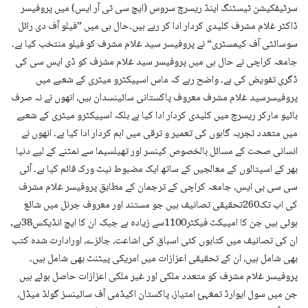
سرٹیفکیشن ٹیسٹنگ اینڈ ریسرچ سروس (ایچ سی ٹی آر ایس) میں پروفیسر
ڈاکٹر غلام مشرف کلیدی کردار ادا کر رہے ہیں۔حال ہی میں ”فیلو آف دی رائل
سوسائٹی آف کیمسٹری“ نے پروفیسر سید غلام مشرف کو فیلو منتخب کیا ہے۔
جامعہ کراچی نے حال ہی میں پروفیسر سید غلام مشرف کو ڈی ایس سی کی
ڈگری تفویض کی ہے۔ واضح رہے کہ ماس اسپیکٹرو میٹری کے شعبے میں
پروفیسرسید غلام مشرف معروف پاکستانی سائینسدان ہیں، انھوں نے نہ صرف
بائیو مارکر ریسرچ میں کلیدی کردار ادا کیا ہے بلکہ اسپیکٹرو میٹری کے شعبے
میں متعدد تجربہ گاہوں کی تعمیر و ترقی میں اہم کردار ادا کیا ہے۔ انھوں نے
انسانی صحت کے مسائل بالخصوص کینسر اور تھیلسیما سے نمٹنے کے لیے دنیا
بھر کے اسپتالوں کے معالجیں کے ساتھ ایک مضبوط نیٹ ورک قائم کیا ہے۔ آئی
سی سی بی ایس، جامعہ کراچی کے ترجمان کے مطابق پروفیسر غلام مشرف
کی اب تک260تحقیقی تصانیف ہیں جو مستند اور معروف جرنل میں شائع
ہوئی ہیں جن کا امپیکٹ فیکٹر1100سے زیادہ ہے جبکہ ان کا ایچ انڈیکس38ہے,
ان کی تصانیف میں کتابوں کئی اسباق کی اشاعت، جائزے، اورادارت شدہ کتب
بھی شامل ہیں، ان کے تحقیقی اعزازات میں امریکی پیٹنٹ بھی شامل ہیں۔
پروفیسر غلام مشرف کو متعدد ملکی اور غیر ملکی اعزازات حاصل ہوئے ہیں
جن میں سول ایوارڈ تمغہئ امتیاز، پاکستان اکیڈمی آف سائینسز گولڈ میڈل،