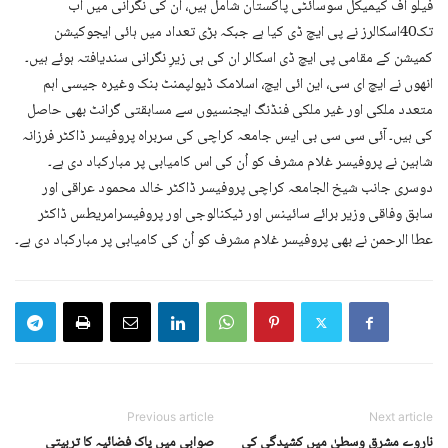
فیلو آف کیمیکل سوسائٹی پاکستان شامل ہیں، ان کی نگرانی میں اب
تک40اسکالرز نے پی ایچ ڈی کیا ہے جبکہ بڑی تعداد میں ہائی ایجوکیشن
کمیشن کے مقامی پی ایچ ڈی اسکالر ان کی ہی زیرِ نگرانی سندیافتہ ہوئے ہیں۔
انھوں نے ایچ ای سی، این ائی ایچ، اسلامک ڈیولپمنٹ بنک وغیرہ جیسی اہم
متعدد ملکی اور غیر ملکی فنڈنگ ایجنسیوں سے مسابقتی گرانٹ بھی حاصل
کی ہیں۔ آئی سی سی بی ایس جامعہ کراچی کی سربراہ پروفیسر ڈاکٹر فرزانہ
شاہین نے پروفیسر غلام مشرف کو اُن کی اس کامیابی پر مبارکباد دی ہے۔
دوسری جانب شیخ الجامعہ کراچی پروفیسر ڈاکٹر خالد محمود عراقی اور
سابق وفاقی وزیر برائے سائینس اور ٹیکنالوجی اور پروفیسرامریطس ڈاکٹر
عطا الرحمن نے بھی پروفیسر غلام مشرف کو اُن کی کامیابی پر مبارکباد دی ہے۔
Previous article
Next article
ناروے مشرق وسطیٰ میں کشیدگی کی
صوابی میں پاک فضائیہ کا تربیتی