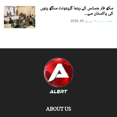
سکھ فار جسٹس کے رہنما گرپتونت سنگھ پنوں
کی پاکستان سے...
عظمت خان
-
اپریل 30, 2026
ABOUT US