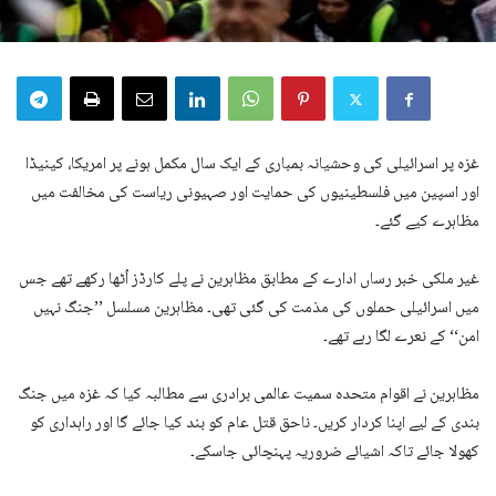
غزہ پر اسرائیلی کی وحشیانہ بمباری کے ایک سال مکمل ہونے پر امریکا، کینیڈا
اور اسپین میں فلسطینیوں کی حمایت اور صہیونی ریاست کی مخالفت میں
مظاہرے کیے گئے۔
غیر ملکی خبر رساں ادارے کے مطابق مظاہرین نے پلے کارڈز اُٹھا رکھے تھے جس
میں اسرائیلی حملوں کی مذمت کی گئی تھی۔ مظاہرین مسلسل ’’جنگ نہیں
امن‘‘ کے نعرے لگا رہے تھے۔
مظاہرین نے اقوام متحدہ سمیت عالمی برادری سے مطالبہ کیا کہ غزہ میں جنگ
بندی کے لیے اپنا کردار کریں۔ ناحق قتل عام کو بند کیا جائے گا اور راہداری کو
کھولا جائے تاکہ اشیائے ضروریہ پہنچائی جاسکے۔