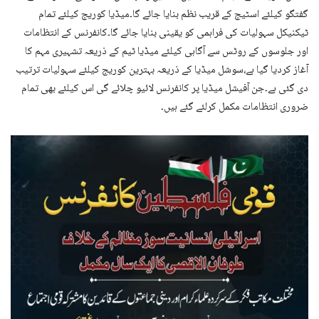
گفتگو کیلئے اسٹیج کے قریب نظم بنایا جائے گا۔میڈیا کوریج کیلئے تمام
ٹیکنیکل سہولیات کی فراہمی کو یقینی بنایا جائے گا۔کانفرنس کے انتظامات
اور جلوسوں کے روٹس سے آگاہی کیلئے میڈیا ٹیم کے ذریعہ تشہیری مہم کا
آغاز کردیا گیا ہے،سوشل میڈیا کے ذریعہ بہترین کوریج کیلئے سہولیات ترتیب
دی گئی ہے۔جن آفیشل میڈیا پر کانفرنس لائیو چلائے گی اس کیلئے بھی تمام
ضروری انتظامات مکمل کرلئے گئے ہیں۔