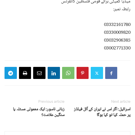
میڈیا کمیٹی برائے قومی فلسطین کانفرنس
رابطہ نمبر:
03332161780
03330009820
03032906385
03002771330
Previous article
Next article
اسرائیل: اگر اس نے ایران کے آئل فیلڈز
زبانی ناسور: ایک معمولی مسئلہ یا
پر حملہ کیا تو کیا ہوگا
سنگین علامت؟