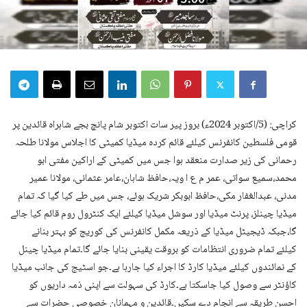
کراچی: (5/اکتوبر 2024ء) بروز پیر سات اکتوبر شام پانچ بجے شاہراہ قائدین پر
قومی فلسطین کانفرنس کیلئے قائم کردہ میڈیا کمیٹی کا اجلاس مولانا طلحہ
رحمانی کی زیر صدارت منعقد ہوا جس میں کمیٹی کے اراکین مفتی ابو
محمد،سمیع سواتی، عمر م ع ا ویہ،حافظ شاہان،عامر عثمانی، مولانا عمیر
مدنی، عبدالغفار مکی،حافظ ابوبکر شریک ہوئے، جس میں طے کیا گیا کہ تمام
میڈیا چینلز، پرنٹ میڈیا اور سوشل میڈیا کیلئے ایک کنٹرول روم قائم کیا جائے
گا،جبکہ ڈیجیٹل میڈیا کے ذریعہ مکمل کانفرنس کی کوریج کو بہتر بنانے
کیلئے تمام ضروری انتظامات کو بروقت یقینی بنایا جائے گا۔تمام میڈیا چینل
کے نمائندوں کیلئے میڈیا کارڈ کا اجراء کیا جارہا ہے۔جو اسٹیج کی جانب میڈیا
کاؤنٹر سے وصول کیا جاسکتا ہے۔کارڈ کی سہولت سے اپنی ذمہ داریوں کو
احسن طریقہ سے انجام دے سکیں۔قائدین و مہمانان خصوصی حضرات سے