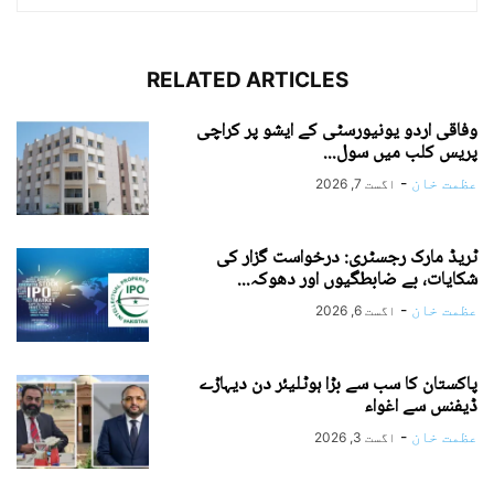
RELATED ARTICLES
وفاقی اردو یونیورسٹی کے ایشو پر کراچی
پریس کلب میں سول...
عظمت خان
-
اگست 7, 2026
ٹریڈ مارک رجسٹری: درخواست گزار کی
شکایات، بے ضابطگیوں اور دھوکہ...
عظمت خان
-
اگست 6, 2026
پاکستان کا سب سے بڑا ہوٹلیئر دن دیہاڑے
ڈیفنس سے اغواء
عظمت خان
-
اگست 3, 2026