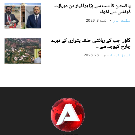
پاکستان کا سب سے بڑا ہوٹلیئر دن دیہاڑے
ڈیفنس سے اغواء
عظمت خان
-
اگست 3, 2026
گاؤں جب کے رہائشی حلقہ پٹواری کے دہرے
چارج کیوجہ سے...
نیوز ڈیسک
-
جون 26, 2026