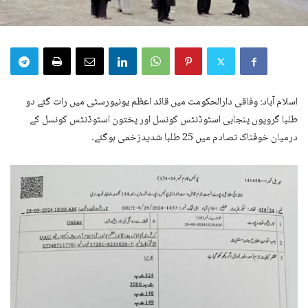
اسلام آباد: وفاقی دارالحکومت میں قائد اعظم یونیورسٹی میں رات گئے دو
طلبا گروپوں پنجابی اسٹوڈنٹس کونسل اور پختون اسٹوڈنٹس کونسل کے
درمیان خوفناک تصادم میں 25 طلبا شدیدزخمی ہوگئے۔