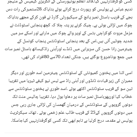
کسی کوگرفتارنہیں کیا۔قائد اعظم یونیورسٹی کے انگریزی کیمپس کے منیجر
ندیم عباس نے پولیس کو رپورٹ درج کراتے ہوئے بتایاکہ 28ستمبرکی رات دس
بجے کے قریب ہاسٹل نمبر پانچ کے سیکیورٹی گارڈ نے فون کرکے مجھے بتایاکہ
چوک میں لڑائی ہوئی ہے۔ چیک کرنے پر پتہ چلا کہ کچھ پنجابی اسٹوڈنٹ نے
مزمل مروت کوکراچی ہٹس کے اوپر والے چوک میں ماراہے اور اسکے سر میں
شدید چوٹیں آئی ہیں۔اس کے بعد پنجابی اسٹوڈنٹس پنجاب کونسل کے
چیئرمین رانا حسن کی سربراہی میں ڈنڈے اورآہنی راڈکیساتھ ہاسٹل نمبر سات
میں جمع ہوناشروع ہوگئے ہیں، جنکی تعداد 70سے 80افراد کی تھی۔
اسی اثنا میں پختون کمیونٹی کے اسٹوڈنٹس چیئرمین اسد طوری اور دیگر
ممبران کی زیر قیادت ڈنڈوں اور آہنی راڈ سے لیس نیو کیفے ٹیریا میں تقریبا
تین سو کے قریب سٹوڈنٹس اکٹھے ہوئے ۔اسد طوری نے پختون سٹوڈنٹس سے
خطاب کیا اورپھرہاسٹل نمبر سات پر دھاوا بول دیا۔ تقریبا چالیس منٹ تک
دونوں گروپوں کے سٹوڈنٹس کے درمیان گھمسان کی لڑائی جاری رہی جس
میں دونوں گروپوں کے25 کے قریب طالب علم زخمی ہوئے ۔ تھانہ سیکرٹریٹ
پولیس نے مقدمہ درج کرلیا ہے تاہم ابھی تک کسی کوگرفتارنہیں کیاجاسکا۔