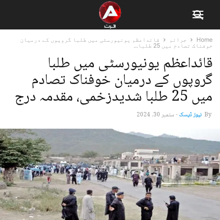
Home
جرائم
قائداعظم یونیورسٹی میں طلبا گروپوں کے درمیان
خوفناک تصادم میں 25 طلبا...
قائداعظم یونیورسٹی میں طلبا
گروپوں کے درمیان خوفناک تصادم
میں 25 طلبا شدیدزخمی، مقدمہ درج
By
نیوز ڈیسک
-
ستمبر 30, 2024