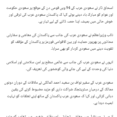
اسحاق ڈار نے سعودی عرب کے 94 ویں قومی دن کے موقع پر سعودی حکومت
اور عوام کو مبارک باد دیتے ہوئے کہا کہ پاکستان سعودی عرب کی ترقی اور
خوش حالی میں ہمیشہ اپنا حصہ ڈالنے کے لیے تیار ہے۔
نائب وزیراعظم نے سعودی عرب کی جانب سے پاکستان کی معاشی و سفارتی
محاذوں پر بھرپور حمایت اور بین الاقوامی فورمز پر پاکستان کے مؤقف کو
تقویت دینے میں سعودی کردار کو بھی سراہا۔
انہوں نے سعودی عرب کی جانب سے عالمی سطح پر امن، سلامتی اور اسلامی
دنیا کی وحدت کے لیے کی جانے والی کوششوں کی تعریف کی۔
سعودی عرب کے سفیر نواف بن سعید احمد المالکی نے ملاقات کے دوران دونوں
ممالک کے درمیان سٹریٹجک شراکت داری کو مزید مضبوط کرنے کی یقین
دہانی کرائی، اور کہا کہ سعودی عرب پاکستان کے ساتھ اپنے تعلقات کو نہایت
اہمیت دیتا ہے۔
انہوں نے مستقبل میں معاشی، تجارتی، اور دفاعی شعبوں میں تعاون کو مزید