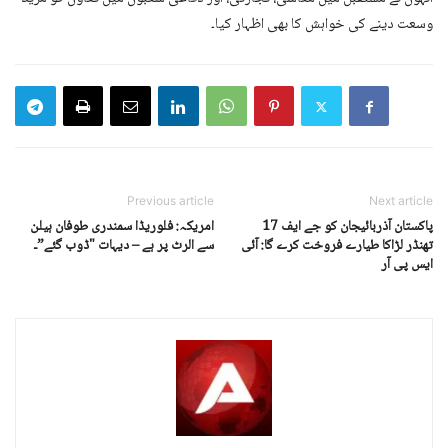
وسعت دینے کی خواہش کا بھی اظہار کیا۔
Previous article
Next article
پاکستان آذربائیجان کو جے ایف 17
امریکہ: فلوریڈا سمندری طوفان ہیلن
تھنڈر لڑاکا طیارے فروخت کرے گا: آئی
سے الرٹ پر ہے – دیہات "ڈوب گئے”ـ
ایس پی آر