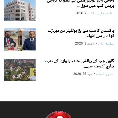
وفاقی اردو یونیورسٹی کے ایشو پر کراچی
پریس کلب میں سول...
عظمت خان
-
اگست 7, 2026
پاکستان کا سب سے بڑا ہوٹلیئر دن دیہاڑے
ڈیفنس سے اغواء
عظمت خان
-
اگست 3, 2026
گاؤں جب کے رہائشی حلقہ پٹواری کے دہرے
چارج کیوجہ سے...
نیوز ڈیسک
-
جون 26, 2026