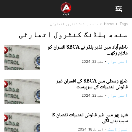
Tags
Home
سندھ بلڈنگ کنٹرول اتھارٹی
سندھ بلڈنگ کنٹرول اتھارٹی
ناظم آباد میں نذیر بلڈر نے SBCA افسران کو
ملازم رکھ...
اختر نواز
-
مئی 22, 2024
ضلع وسطی میں SBCA کے افسران غیر
قانونی تعمیرات کے سرپرست
اختر نواز
-
مئی 22, 2024
شہر بھر میں غیر قانونی تعمیرات نقصان کا
سبب بننے لگی
نیوز ڈیسک
-
اپریل 18, 2024