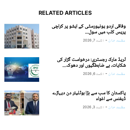
RELATED ARTICLES
وفاقی اردو یونیورسٹی کے ایشو پر کراچی
پریس کلب میں سول...
عظمت خان
-
اگست 7, 2026
ٹریڈ مارک رجسٹری: درخواست گزار کی
شکایات، بے ضابطگیوں اور دھوکہ...
عظمت خان
-
اگست 6, 2026
پاکستان کا سب سے بڑا ہوٹلیئر دن دیہاڑے
ڈیفنس سے اغواء
عظمت خان
-
اگست 3, 2026