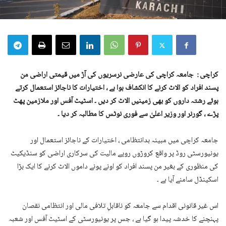
کراچی : جامعہ کراچی کی عارضی نرسریوں کی آڑ میں قیمتی اراضی من
پسند افراد کو الاٹ کرنے کا انکشاف ہوا ہے ، اختیارات کا ناجائز استعمال کرتے
ہوئے رشتہ داروں کو بھی زمینیں الاٹ کر دیں ۔ اسٹیٹ آفس اور ملازمین پھٹ
پڑے ، گورنر اور وزیر اعلیٰ سے فوری نوٹس کا مطالبہ کر دیا ۔
جامعہ کراچی میں مبینہ بدانتظامی ، اختیارات کے ناجائز استعمال اور
یونیورسٹی روڈ پر واقع کروڑوں روپے مالیت کی سرکاری اراضی کو سنڈیکیٹ
کی منظوری کے بغیر من پسند افراد کو اونے پونے داموں الاٹ کرنے کا ایک بڑا
اسکینڈل سامنے آیا ہے ۔
اس غیر قانونی اقدام سے جامعہ کو ناقابلِ تلافی مالی اور انتظامی نقصان
پہنچنے کا خدشہ پیدا ہو گیا ہے ، جس پر یونیورسٹی کے اسٹیٹ آفس اور شعبہ