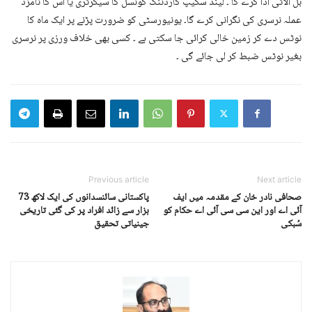
بل الاٹی ادا کرے گا ۔ لینڈ سکیپ گارڈننگ کونسل کا سیکرٹری یا اس کا نامزد
عملہ نرسری کی نگرانی کرے گا۔ یونیورسٹی کو ضرورت پڑنے پر ایک ماہ کا
نوٹس دے کر زمین خالی کرائی جا سکتی ہے ۔ کسی بھی خلاف ورزی پر نرسری
بغیر نوٹس ضبط کر لی جائے گی ۔
Previous article
Next article
صحافی نادر خان کے مقدمہ میں ایف
پاکستانی سائنسدانوں کی ایک لاکھ 73
آئی اے اور این سی سی آئی اے حکام کو
ہزار سے زائد افراد پر کی گئی تاریخی
سُبکی
جینیاتی تحقیق