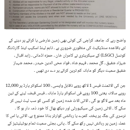
واضح رہے کہ جامعہ کراچی کی کوئی بھی زمین عارضی یا کرائے پر دینے کے
لئے باقاعدہ سنڈیکیٹ کی منظوری ضروری ہے ۔ تاہم لینڈ اسکیپ اینڈ گارڈننگ
کونسل (LSGC) کے سیکریٹری نے کامران خان ، حمزہ اڈمانی ، زاہد اقبال ،
شہزاد شفیق ، گل محمد ، فہیم شاہ ، فواد محی الدین حیدر ، محمد شہباز
شفیق سمیت دیگر کو ماہانہ کم ترین کرائے پر دے دی تھیں ۔
جن کی الاٹمنٹ فیس 1 لاکھ روپے ناقابل واپسی ، 100 اسکوائر یارڈ پر 12,000
روپے سالانہ یعنی 100 روپے فی اسکوائر یارڈ ماہانہ ، فیس قبضہ لینے کے تین
ماہ بعد سے لاگو ہو گی ، الاٹی الاٹ شدہ زمین کو کسی کو سب لیٹ نہیں کر
سکے گا ۔ الاٹی زمین کی سیکیورٹی اور دیکھ بھال کا خود ذمہ دار ہو گا ۔
نرسری کی جگہ پر پختہ کمرے یا رہائشی کوارٹر بنانا ممنوع ہے۔ الاٹی یا اس کا
عملہ زمین پر رہائش نہیں رکھ سکے گا ۔ پانی، بجلی سمیت تمام یوٹیلیٹیز کے