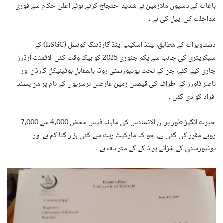
باغات کے دسیوں ملازمین نے شدید احتجاج کرتے ہوئے اعلیٰ حکام سے فوری
مداخلت کی اپیل کی ہے ۔
دستاویزات کے مطابق، لینڈ اسکیپ اینڈ گارڈننگ کونسل (LSGC) کے
سیکریٹری کی جانب سے یکم جنوری 2025 کو بیک وقت کئی الاٹمنٹ آرڈرز
جاری کیے گئے، جن کے تحت یونیورسٹی روڈ، بالمقابل بوٹینیکل گارڈن اور
ناصر ٹاورز کے اطراف کی قیمتی زمین عارضی نرسریوں کے نام پر من پسند
افراد کو دی گئی ۔
حیرت انگیز طور پر ان الاٹمنٹس کی ماہانہ فیس محض 4,000 سے 7,000
روپے مقرر کی گئی ہے، جو کہ مارکیٹ ریٹ سے کئی ہزار گنا کم ہے اور
یونیورسٹی کے خزانے پر ڈاکے کے مترادف ہے ۔