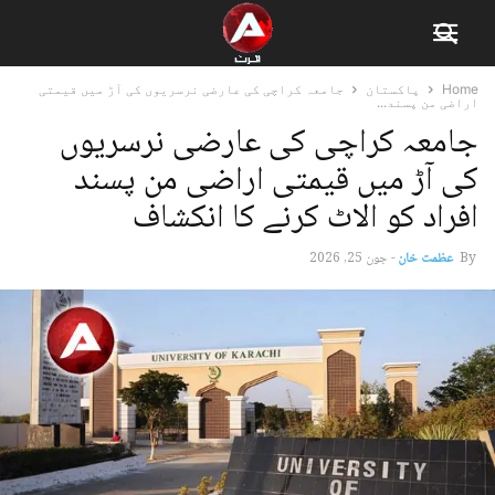
Home
پاکستان
جامعہ کراچی کی عارضی نرسریوں کی آڑ میں قیمتی
اراضی من پسند...
جامعہ کراچی کی عارضی نرسریوں
کی آڑ میں قیمتی اراضی من پسند
افراد کو الاٹ کرنے کا انکشاف
By
عظمت خان
-
جون 25, 2026