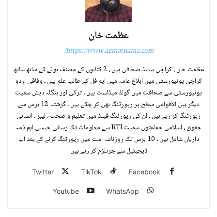
عظمت خان
https://www.azmatnama.com/
عظمت خان ، کراچی بیسڈ صحافی ہیں ، 2 کتابوں کے مصنف ہونے کے ساتھ ساتھ
کراچی یونیورسٹی میں ابلاغ عامہ میں ایم فل کے طالب علم ہیں ۔ وفاقی اردو
یونیورسٹی سے صحافت میں گولڈ میڈلسٹ ہیں ، ترکی اور بنگلہ دیش سمیت
دیگر بین الاقوامی سطح پر رپورٹنگ بھی کر چکے ہیں ۔ گزشتہ 12 برس سے
رپورٹنگ کر رہے ہیں ۔ ان کی رپورٹنگ فیلڈ میں تعلیم و صحت ، لیبر ، انسانی
حقوق ، اسلامی جماعتوں سمیت RTI سے معلومات تک رسائی جیسی اہم ذمہ
داریاں شامل ہیں ۔ 10 برس تک روزنامہ امت میں رپورٹنگ کرنے کے بعد اب
ڈیجیٹیل سے جرنلزم کر رہے ہیں
Twitter
TikTok
Facebook
Youtube
WhatsApp