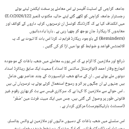
جامعہ کراچی کے اسٹیٹ آفیسر نے اس معاملے پر سخت ایکشن لیتے ہوئے
رجسٹرار جامعہ کراچی کو لکھے گئے اپنے حالیہ مکتوب (نمبر E.O/2026/122)
میں انکشاف کیا ہے کہ گارڈننگ کونسل ان نرسریوں، کرایہ داروں کے کوائف اور
معاہدوں کا ریکارڈ جان بوجھ کر چھپا رہی ہے ۔ بارہا یاددہانیوں
(Reminders) کے باوجود ریکارڈ فراہم نہ کرنا اس بات کا ثبوت ہے کہ یہ
الاٹمنٹس قواعد و ضوابط کو ہوا میں اڑا کر کی گئیں ۔
ذرائع اور ملازمین کا الزام ہے کہ اس پورے معاملے میں شعبہ باغات کے موجودہ
انچارج وقار احمد (انوائرمنٹل سائنس کا استاد ) سمیت ایک سابق ریٹائرٖڈ استاد
دونوں ملے ہوئے ہیں ۔ ان کے ساتھ شعبہ ٹرانسپورٹ کے چند عناصر بھی شامل
ہیں جنہوں نے ان جگہوں پر اثر و رسوخ استعمال کرتے ہوئے یہ نرسریاں لی ہیں
۔ اس حوالے سے ملازمین کا کہنا ہے کہ سرکاری فیس سے ہٹ کر بھاری رقوم غیر
قانونی طور پر وصول کی گئی ہیں، جس میں ایک مبینہ فرنٹ مین ‘صَفَر’
(اسسٹنٹ ہارٹیکلچرسٹ) مرکزی کردار ہے ۔
اس سلسلے میں شعبہ باغات کے دسیوں مالیوں اور ملازمین نے وائس چانسلر،
رجسٹرار اور ڈائریکٹر فنانس کو ایک مشترکہ دستخط شدہ درخواست بھی