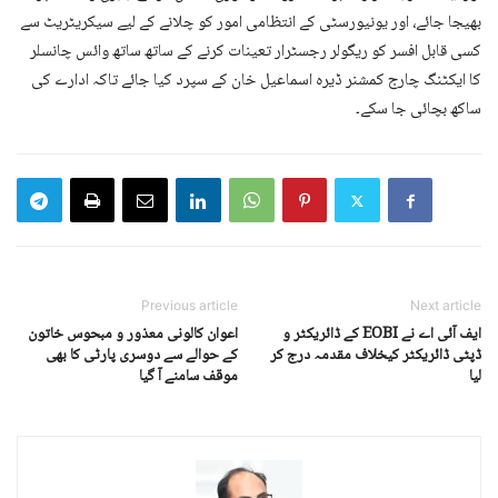
بھیجا جائے، اور یونیورسٹی کے انتظامی امور کو چلانے کے لیے سیکریٹریٹ سے
کسی قابل افسر کو ریگولر رجسٹرار تعینات کرنے کے ساتھ ساتھ وائس چانسلر
کا ایکٹنگ چارج کمشنر ڈیرہ اسماعیل خان کے سپرد کیا جائے تاکہ ادارے کی
ساکھ بچائی جا سکے۔
Previous article
Next article
ایف آئی اے نے EOBI کے ڈائریکٹر و
اعوان کالونی معذور و مبحوس خاتون
ڈپٹی ڈائریکٹر کیخلاف مقدمہ درج کر
کے حوالے سے دوسری پارٹی کا بھی
لیا
موقف سامنے آ گیا