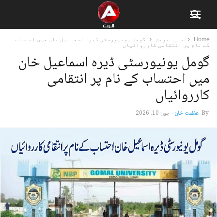
Home
تازہ ترین
گومل یونیورسٹی ڈیرہ اسماعیل خان میں احتساب
کے نام پر انتقامی کارروائیاں
گومل یونیورسٹی ڈیرہ اسماعیل خان
میں احتساب کے نام پر انتقامی
کارروائیاں
By
عظمت خان
-
جون 10, 2026