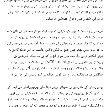
دیں، اور انکوائری کمیٹی کے ممبران کو بھی اگلے گریڈز سے نوازا تاکہ وہ مرضی
کی رپورٹ تیار کریں۔ اس میگا اسکینڈل کو چھپانے کے لیے یونیورسٹی کی
ساکھ داؤ پر لگا کر "جعلی ڈگریوں کا مصنوعی اسکینڈل” گھڑا گیا تاکہ رائے
عامہ کی آنکھوں میں دھول جھونکی جا سکے۔
مزید برآں، یہ انکشاف بھی کیا گیا ہے کہ جب ایک سینئر صحافی نے ظاہر شاہ
مروت کے خلاف اینٹی کرپشن میں درخواست دی، تو گومل یونیورسٹی سے
ملازمین کا ایک جتھہ اس صحافی کے دفتر پر حملہ آور ہونے پہنچا، جس کی
درخواست سٹی تھانے میں جمع ہے لیکن وائس چانسلر نے اس غنڈہ گردی پر
کوئی ایکشن نہیں لیا۔ خط میں سوال اٹھایا گیا ہے کہ بینک اکاؤنٹس کے
آپریشنز اور کالجوں کے الحاق (Affiliation) کے معاملات بالترتیب وائس
چانسلر، ڈائریکٹر فنانس اور رجسٹرار کے دائرہ اختیار میں آتے ہیں، تو مالی و
انتظامی بے ضابطگیوں پر ان سے کوئی جوابدہی کیوں نہیں کی جا رہی؟
یونیورسٹی کے ملازمین نے صوبائی وزیر مینا خان اور وزیراعلیٰ سے اپیل کی
ہے کہ وہ گومل یونیورسٹی میں قانون کی بالادستی قائم کرنے کے لیے فوری
ایکشن لیں۔ انہوں نے مطالبہ کیا ہے کہ موجودہ وائس چانسلر ڈاکٹر ظفر اقبال
اور ایکٹنگ رجسٹرار ظاہر شاہ مروت کو فوری معطل کر کے جبری رخصت پر