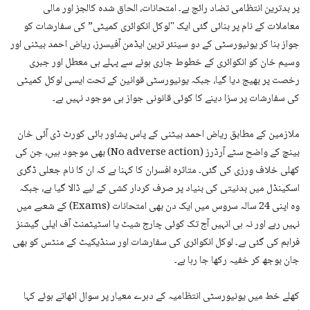
پر بدترین انتظامی تضاد رائج ہے۔ امتحانات، الحاق شدہ کالجز اور مالی
معاملات کے نام پر بنائی گئی ایک "لوکل انکوائری کمیٹی” کی سفارشات کو
جواز بنا کر یونیورسٹی کے دو سینئر ترین ایڈمن آفیسرز، ریاض احمد بیٹنی اور
وسیم خان کو انکوائری کے خطوط جاری ہونے سے پہلے ہی معطل اور جبری
رخصت پر بھیج دیا گیا، جبکہ یونیورسٹی قوانین کے تحت ایسی لوکل کمیٹی
کی سفارشات پر سزا دینے کا کوئی قانونی جواز ہی موجود نہیں ہے۔
ملازمین کے مطابق ریاض احمد بیٹنی کے پاس پشاور ہائی کورٹ ڈی آئی خان
بینچ کے واضح سٹے آرڈرز (No adverse action) بھی موجود ہیں، جن کی
کھلی خلاف ورزی کی گئی۔ متاثرہ افسران کا کہنا ہے کہ ان کا نام جعلی ڈگری
اسکینڈل میں بدنیتی کی بنیاد پر صرف کردار کشی کے لیے ڈالا گیا ہے، جبکہ
وہ اپنی 24 سالہ سروس میں ایک دن بھی امتحانات (Exams) کے شعبے میں
نہیں رہے اور نہ ہی انہیں آج تک کوئی چارج شیٹ یا اسٹیٹمنٹ آف ایلی گیشنز
فراہم کی گئی ہے۔ لوکل انکوائری کی سفارشات اور سنڈیکیٹ کے منٹس کو بھی
جان بوجھ کر خفیہ رکھا جا رہا ہے۔
کھلے خط میں یونیورسٹی انتظامیہ کے دہرے معیار پر سوال اٹھاتے ہوئے کہا