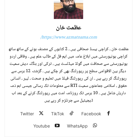
عظمت خان
https://www.azmatnama.com/
عظمت خان ، کراچی بیسڈ صحافی ہیں ، 2 کتابوں کے مصنف ہونے کے ساتھ ساتھ
کراچی یونیورسٹی میں ابلاغ عامہ میں ایم فل کے طالب علم ہیں ۔ وفاقی اردو
یونیورسٹی سے صحافت میں گولڈ میڈلسٹ ہیں ، ترکی اور بنگلہ دیش سمیت
دیگر بین الاقوامی سطح پر رپورٹنگ بھی کر چکے ہیں ۔ گزشتہ 12 برس سے
رپورٹنگ کر رہے ہیں ۔ ان کی رپورٹنگ فیلڈ میں تعلیم و صحت ، لیبر ، انسانی
حقوق ، اسلامی جماعتوں سمیت RTI سے معلومات تک رسائی جیسی اہم ذمہ
داریاں شامل ہیں ۔ 10 برس تک روزنامہ امت میں رپورٹنگ کرنے کے بعد اب
ڈیجیٹیل سے جرنلزم کر رہے ہیں
Twitter
TikTok
Facebook
Youtube
WhatsApp