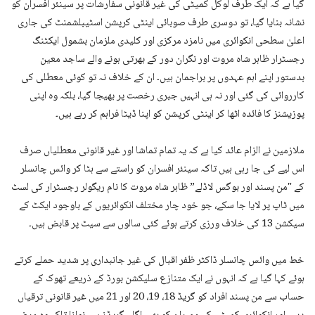
گیا ہے کہ ایک طرف لوکل کمیٹی کی غیر قانونی سفارشات پر سینئر افسران کو
نشانہ بنایا گیا، تو دوسری طرف صوبائی اینٹی کرپشن اسٹیبلشمنٹ کی جاری
اعلیٰ سطحی انکوائری میں نامزد مرکزی اور کلیدی ملزمان بشمول ایکٹنگ
رجسٹرار ظاہر شاہ مروت اور نگران دور کے بھرتی ہونے والے ساجد معین
بدستور اپنے اہم عہدوں پر براجمان ہیں۔ ان کے خلاف نہ تو کوئی معطلی کی
کارروائی کی گئی اور نہ ہی انہیں جبری رخصت پر بھیجا گیا، بلکہ وہ اپنی
پوزیشنز کا فائدہ اٹھا کر اینٹی کرپشن کو اپنا ڈیٹا فراہم کر رہے ہیں۔
ملازمین نے الزام عائد کیا ہے کہ یہ تمام تماشا اور غیر قانونی معطلیاں صرف
اس لیے کی جا رہی ہیں تاکہ سینئر افسران کو راستے سے ہٹا کر وائس چانسلر
کے "من پسند اور بوگس لاڈلے” ظاہر شاہ مروت کا نام ریگولر رجسٹرار کی لسٹ
میں ٹاپ پر لایا جا سکے، جو خود چار مختلف انکوائریوں کے باوجود ایکٹ کے
سیکشن 13 کی خلاف ورزی کرتے ہوئے کئی سالوں سے سیٹ پر قابض ہیں۔
خط میں وائس چانسلر ڈاکٹر ظفر اقبال کی غیر جانبداری پر شدید حملے کرتے
ہوئے کہا گیا ہے کہ انہوں نے ایک متنازع سلیکشن بورڈ کے ذریعے تھوک کے
حساب سے من پسند افراد کو گریڈ 18، 19، 20 اور 21 میں غیر قانونی ترقیاں