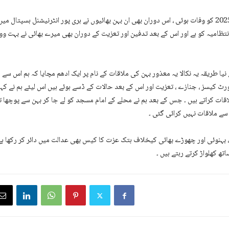
والدہ کی 20 اکتوبر 2025 کو وفات ہوئی ، اس دوران بھی ان بہن بھائیوں نے ہری پور انٹرنیشنل ہسپتال 
تظامیہ کو ہے اور اس کے بعد تدفین اور تعزیت کے دوران بھی میرے بھائی نے بہت وو
یا طریقہ یہ نکالا یہ معذور بہن کی ملاقات کے نام پر ایک ادھم مچایا کہ ہم اس سے مل
ٹ کیسز ، جنازے ، تعزیت اور اس کے بعد حالات کے ڈسے ہوئے ہیں اس لیئے ہم نے کہا
قات کراتے ہیں ۔ جس کے بعد ہم نے محلے کے امام مسجد کو لے جا کر بہن سے پوچھا تو
 ملاقات نہیں کرائی گئی ۔
، بہنوئی اور چھوڑے بھائی کیخلاف ہتک عزت کا کیس بھی عدالت میں دائر کر رکھا ہے
ھ کھلواڑ کرتے رہتے ہیں ۔