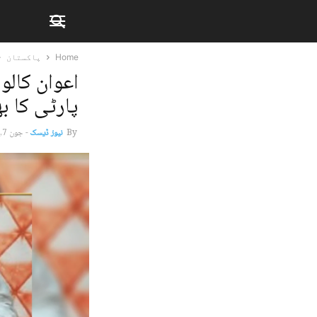
Home
پاکستان
اعوان کال
پارٹی کا ب
By
نیوز ڈیسک
-
جون 7, 2026