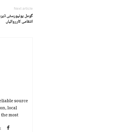
Next article
گومل یونیورسٹی ڈیرہ 
انتقامی کارروائیاں
eliable source
on, local
the most."
k