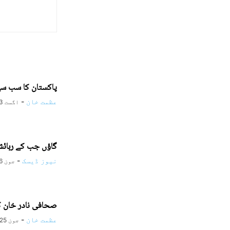
پاکستان کا سب سے 
عظمت خان
-
اگست 3, 2026
گاؤں جب کے رہائش
نیوز ڈیسک
-
جون 26, 2026
صحافی نادر خان کے
عظمت خان
-
جون 25, 2026