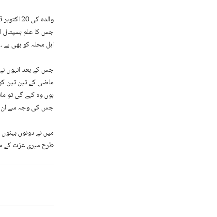
جس کا علم ہسپتال ان
اہل محلہ کو بھی ہے ۔
جس کے بعد انہوں نے ن
ماضی کے تین تین کور
ہوں وہ کہے گی تو ملا
جس کی وجہ سے ان سے
میں نے دونوں بہنوں 
طرح میری عزت کے سات