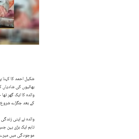
بھائیوں کی شادیاں کیں
والدہ کا ایک گھر تھ
کے بعد جگڑے شروع ہ
والدہ نے اپنی زندگی 
تاہم ایک بڑی بہن جس
موجودگی میں میرے س