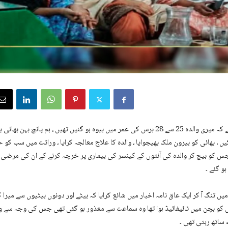
شکیل احمد کا کہنا ہے کہ میری والدہ 25 سے 28 برس کی عمر میں بیوہ ہو گئیں تھیں ، ہم پانچ بہ
 ، بھائی کو بیرون ملک بھیجوایا ، والدہ کا علاج معالجہ کرایا ، وراثت میں سب کو حق 
ا جس کو بیچ کر والدہ کی آنتوں کے کینسر کی بیماری پر خرچہ کرنے کے ان کی مرضی
و گئے ۔
میں تنگ آ کر ایک عاق نامہ اخبار میں شائع کرایا کہ بیٹے اور دونوں بیٹیوں سے میرا 
 کو بچن میں ٹائیفائیڈ ہوا تھا وہ سماعت سے معذور ہو گئی تھی جس کی وجہ سے وہ
اتھ رہتی تھی ۔