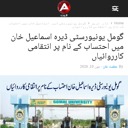
Home
تازہ ترین
گومل یونیورسٹی ڈیرہ اسماعیل خان میں احتساب
کے نام پر انتقامی کارروائیاں
گومل یونیورسٹی ڈیرہ اسماعیل خان
میں احتساب کے نام پر انتقامی
کارروائیاں
By
عظمت خان
-
جون 10, 2026