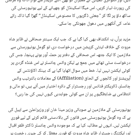
دیں، اور انکوائری کمیٹی کے ممبران کو بھی اگلے گریڈز سے نوازا تاکہ وہ مرضی
کی رپورٹ تیار کریں۔ اس میگا اسکینڈل کو چھپانے کے لیے یونیورسٹی کی
ساکھ داؤ پر لگا کر "جعلی ڈگریوں کا مصنوعی اسکینڈل” گھڑا گیا تاکہ رائے
عامہ کی آنکھوں میں دھول جھونکی جا سکے۔
مزید برآں، یہ انکشاف بھی کیا گیا ہے کہ جب ایک سینئر صحافی نے ظاہر شاہ
مروت کے خلاف اینٹی کرپشن میں درخواست دی، تو گومل یونیورسٹی سے
ملازمین کا ایک جتھہ اس صحافی کے دفتر پر حملہ آور ہونے پہنچا، جس کی
درخواست سٹی تھانے میں جمع ہے لیکن وائس چانسلر نے اس غنڈہ گردی پر
کوئی ایکشن نہیں لیا۔ خط میں سوال اٹھایا گیا ہے کہ بینک اکاؤنٹس کے
آپریشنز اور کالجوں کے الحاق (Affiliation) کے معاملات بالترتیب وائس
چانسلر، ڈائریکٹر فنانس اور رجسٹرار کے دائرہ اختیار میں آتے ہیں، تو مالی و
انتظامی بے ضابطگیوں پر ان سے کوئی جوابدہی کیوں نہیں کی جا رہی؟
یونیورسٹی کے ملازمین نے صوبائی وزیر مینا خان اور وزیراعلیٰ سے اپیل کی
ہے کہ وہ گومل یونیورسٹی میں قانون کی بالادستی قائم کرنے کے لیے فوری
ایکشن لیں۔ انہوں نے مطالبہ کیا ہے کہ موجودہ وائس چانسلر ڈاکٹر ظفر اقبال
اور ایکٹنگ رجسٹرار ظاہر شاہ مروت کو فوری معطل کر کے جبری رخصت پر