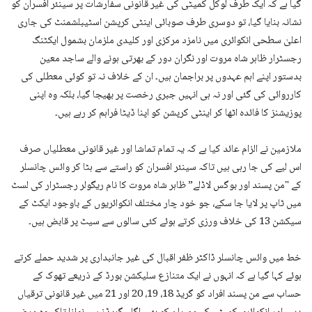
گیا ہے کہ ایک طرف لوکل کمیٹی کی غیر قانونی سفارشات پر سینئر افسران کو
نشانہ بنایا گیا، تو دوسری طرف صوبائی اینٹی کرپشن اسٹیبلشمنٹ کی جاری
اعلیٰ سطحی انکوائری میں نامزد مرکزی اور کلیدی ملزمان بشمول ایکٹنگ
رجسٹرار ظاہر شاہ مروت اور نگران دور کے بھرتی ہونے والے ساجد معین
بدستور اپنے اہم عہدوں پر براجمان ہیں۔ ان کے خلاف نہ تو کوئی معطلی کی
کارروائی کی گئی اور نہ ہی انہیں جبری رخصت پر بھیجا گیا، بلکہ وہ اپنی
پوزیشنز کا فائدہ اٹھا کر اینٹی کرپشن کو اپنا ڈیٹا فراہم کر رہے ہیں۔
ملازمین نے الزام عائد کیا ہے کہ یہ تمام تماشا اور غیر قانونی معطلیاں صرف
اس لیے کی جا رہی ہیں تاکہ سینئر افسران کو راستے سے ہٹا کر وائس چانسلر
کے "من پسند اور بوگس لاڈلے” ظاہر شاہ مروت کا نام ریگولر رجسٹرار کی لسٹ
میں ٹاپ پر لایا جا سکے، جو خود چار مختلف انکوائریوں کے باوجود ایکٹ کے
سیکشن 13 کی خلاف ورزی کرتے ہوئے کئی سالوں سے سیٹ پر قابض ہیں۔
خط میں وائس چانسلر ڈاکٹر ظفر اقبال کی غیر جانبداری پر شدید حملے کرتے
ہوئے کہا گیا ہے کہ انہوں نے ایک متنازع سلیکشن بورڈ کے ذریعے تھوک کے
حساب سے من پسند افراد کو گریڈ 18، 19، 20 اور 21 میں غیر قانونی ترقیاں