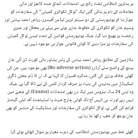
پر بدترین انتظامی تضاد رائج ہے۔ امتحانات، الحاق شدہ کالجز اور مالی
معاملات کے نام پر بنائی گئی ایک "لوکل انکوائری کمیٹی” کی سفارشات کو
جواز بنا کر یونیورسٹی کے دو سینئر ترین ایڈمن آفیسرز، ریاض احمد بیٹنی اور
وسیم خان کو انکوائری کے خطوط جاری ہونے سے پہلے ہی معطل اور جبری
رخصت پر بھیج دیا گیا، جبکہ یونیورسٹی قوانین کے تحت ایسی لوکل کمیٹی
کی سفارشات پر سزا دینے کا کوئی قانونی جواز ہی موجود نہیں ہے۔
ملازمین کے مطابق ریاض احمد بیٹنی کے پاس پشاور ہائی کورٹ ڈی آئی خان
بینچ کے واضح سٹے آرڈرز (No adverse action) بھی موجود ہیں، جن کی
کھلی خلاف ورزی کی گئی۔ متاثرہ افسران کا کہنا ہے کہ ان کا نام جعلی ڈگری
اسکینڈل میں بدنیتی کی بنیاد پر صرف کردار کشی کے لیے ڈالا گیا ہے، جبکہ
وہ اپنی 24 سالہ سروس میں ایک دن بھی امتحانات (Exams) کے شعبے میں
نہیں رہے اور نہ ہی انہیں آج تک کوئی چارج شیٹ یا اسٹیٹمنٹ آف ایلی گیشنز
فراہم کی گئی ہے۔ لوکل انکوائری کی سفارشات اور سنڈیکیٹ کے منٹس کو بھی
جان بوجھ کر خفیہ رکھا جا رہا ہے۔
کھلے خط میں یونیورسٹی انتظامیہ کے دہرے معیار پر سوال اٹھاتے ہوئے کہا