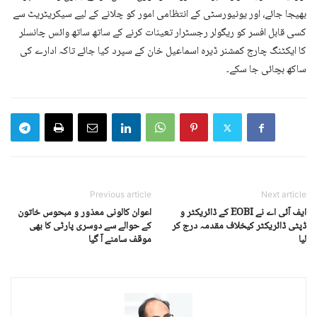
بھیجا جائے، اور یونیورسٹی کے انتظامی امور کو چلانے کے لیے سیکریٹریٹ سے
کسی قابل افسر کو ریگولر رجسٹرار تعینات کرنے کے ساتھ ساتھ وائس چانسلر
کا ایکٹنگ چارج کمشنر ڈیرہ اسماعیل خان کے سپرد کیا جائے تاکہ ادارے کی
ساکھ بچائی جا سکے۔
Previous article
Next article
ایف آئی اے نے EOBI کے ڈائریکٹر و
اعوان کالونی معذور و مبحوس خاتون
ڈپٹی ڈائریکٹر کیخلاف مقدمہ درج کر
کے حوالے سے دوسری پارٹی کا بھی
لیا
موقف سامنے آ گیا