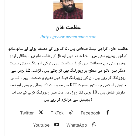
عظمت خان
https://www.azmatnama.com/
عظمت خان ، کراچی بیسڈ صحافی ہیں ، 2 کتابوں کے مصنف ہونے کے ساتھ ساتھ
کراچی یونیورسٹی میں ابلاغ عامہ میں ایم فل کے طالب علم ہیں ۔ وفاقی اردو
یونیورسٹی سے صحافت میں گولڈ میڈلسٹ ہیں ، ترکی اور بنگلہ دیش سمیت
دیگر بین الاقوامی سطح پر رپورٹنگ بھی کر چکے ہیں ۔ گزشتہ 12 برس سے
رپورٹنگ کر رہے ہیں ۔ ان کی رپورٹنگ فیلڈ میں تعلیم و صحت ، لیبر ، انسانی
حقوق ، اسلامی جماعتوں سمیت RTI سے معلومات تک رسائی جیسی اہم ذمہ
داریاں شامل ہیں ۔ 10 برس تک روزنامہ امت میں رپورٹنگ کرنے کے بعد اب
ڈیجیٹیل سے جرنلزم کر رہے ہیں
Twitter
TikTok
Facebook
Youtube
WhatsApp