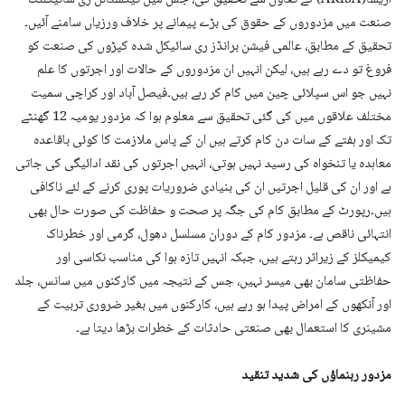
اریسا(ARISA) کے تعاون سے تحقیق کی، جس میں ٹیکسٹائل ری سائیکلنگ
صنعت میں مزدوروں کے حقوق کی بڑے پیمانے پر خلاف ورزیاں سامنے آئیں۔
تحقیق کے مطابق، عالمی فیشن برانڈز ری سائیکل شدہ کپڑوں کی صنعت کو
فروغ تو دے رہے ہیں، لیکن انہیں ان مزدوروں کے حالات اور اجرتوں کا علم
نہیں جو اس سپلائی چین میں کام کر رہے ہیں۔فیصل آباد اور کراچی سمیت
مختلف علاقوں میں کی گئی تحقیق سے معلوم ہوا کہ مزدور یومیہ 12 گھنٹے
تک اور ہفتے کے سات دن کام کرتے ہیں ان کے پاس ملازمت کا کوئی باقاعدہ
معاہدہ یا تنخواہ کی رسید نہیں ہوتی، انہیں اجرتوں کی نقد ادائیگی کی جاتی
ہے اور ان کی قلیل اجرتیں ان کی بنیادی ضروریات پوری کرنے کے لئے ناکافی
ہیں۔رپورٹ کے مطابق کام کی جگہ پر صحت و حفاظت کی صورت حال بھی
انتہائی ناقص ہے۔ مزدور کام کے دوران مسلسل دھول، گرمی اور خطرناک
کیمیکلز کے زیراثر رہتے ہیں، جبکہ انہیں تازہ ہوا کی مناسب نکاسی اور
حفاظتی سامان بھی میسر نہیں، جس کے نتیجہ میں کارکنوں میں سانس، جلد
اور آنکھوں کے امراض پیدا ہو رہے ہیں، کارکنوں میں بغیر ضروری تربیت کے
مشینری کا استعمال بھی صنعتی حادثات کے خطرات بڑھا دیتا ہے۔
مزدور رہنماؤں کی شدید تنقید