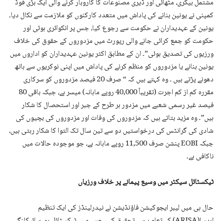
مشتمل بیکری، مٹھائی اور ڈیری مصنوعات کا کاروبار کرنے والی ایک بڑی فوڈ
کمپنی نے یونین بنانے کی پاداش میں متعدد کارکنوں کو ملازمت سے نکال دیا۔
یونین کے عہدیداران نے حکومت سے رجوع کیا، جس پر انکوائری ہوئی اور
حکومت کو جمع کرائی جانے والی رپورٹ میں مزدوروں کے حقوق کی خلاف
ورزیوں کی تصدیق ہوئی”۔ ان کے مطابق اکثر یونین عہدیداران کو اداروں میں
یونین بنانے یا مزدوروں کو منظم کرنے کی پاداش میں اپنی نوکریوں سے ہاتھ
دھونے پڑتے ہیں ۔ وہ کہتے ہیں کہ “ صرف 20 فیصد مزدوروں کو سرکاری
مقررہ کم از کم اجرت (تقریباً 40,000 روپے ماہانہ) میسر ہے، جبکہ باقی 80
فیصد غیر رسمی شعبے میں مزدور ہر طرح کے جبر اور استحصال کا شکار
ہیں”۔ وہ مزید بتاتے ہیں کہ مزدوروں کی وفات اور مزدوروں کی بچیوں کی
شادی کی گرانٹس کی درخواستیں دو سے تین سال تک التوا کا شکار رہتی ہیں،
جبکہ EOBI پنشن صرف 11,500 روپے ماہانہ ہے، جو موجودہ حالات میں
ناکافی ہے۔
ٹیکسٹائل سیکٹر میں وسیع پیمانے پر خلاف ورزیاں
حال ہی میں لیبر ایجوکیشن فاؤنڈیشن نے نیدرلینڈز کی ایک تنظیم