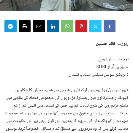
رپورٹ:
خالد حسنین
ترجمہ: اسرار ایوبی
سابق پی آر او EOBI
ڈائریکٹر سوشل سیفٹی نیٹ، پاکستان
لاہور: مزدور/ٹریڈ یونینیں ایک طویل عرصے سے شدید بحران کا شکار ہیں
کیونکہ رجسٹرڈ اور غیر رجسٹرڈ مزدوروں کی مجموعی تعداد کے مقابلے میں
منظم مزدوروں کی شرح نہایت کم ہے، جس کے نتیجہ میں انہیں کم از کم
اجرت سمیت اپنے بنیادی حقوق سے محروم رکھا جا رہا ہے۔مزدور رہنما موجودہ
صورتحال کو پاکستان کی تاریخ کا بدترین دور قرار دیتے ہیں اور حکومت سے
مطالبہ کرتے ہیں کہ وہ مزدوروں سے متعلق تمام مسائل، خصوصاً ٹریڈ یونینوں