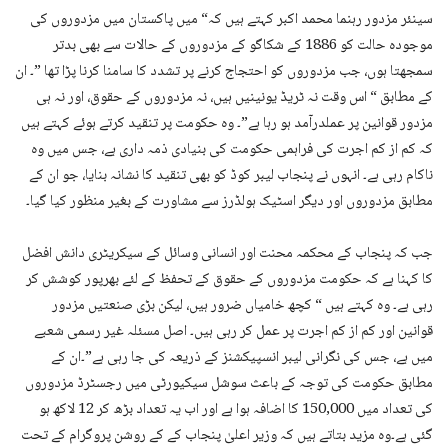
سینئر مزدور رہنما محمد اکبر کہتے ہیں کہ“ میں پاکستان میں مزدوروں کی
موجودہ حالت کو 1886 کے شکاگو کے مزدوروں کے حالات سے بھی بدتر
سمجھتا ہوں، جب مزدوروں کو احتجاج کرنے پر تشدد کا سامنا کرنا پڑا تھا ”۔ ان
کے مطابق “ اس وقت نہ ٹریڈ یونینیں ہیں، نہ مزدوروں کے حقوق، اور نہ ہی
مزدور قوانین پر عملدرآمد ہو رہا ہے”۔ وہ حکومت پر تنقید کرتے ہوئے کہتے ہیں
کہ کم از کم اجرت کی فراہمی حکومت کی بنیادی ذمہ داری ہے، جس میں وہ
ناکام رہی ہے۔ انہوں نے پنجاب لیبر کوڈ کو بھی تنقید کا نشانہ بنایا، جو ان کے
مطابق مزدوروں اور دیگر اسٹیک ہولڈرز سے مشاورت کے بغیر منظور کیا گیا۔
جب کہ پنجاب کے محکمہ محنت اور انسانی وسائل کے سیکریٹری دانش افضل
کا کہنا ہے کہ حکومت مزدوروں کے حقوق کے تحفظ کے لئے بھرپور کوشش کر
رہی ہے۔ وہ کہتے ہیں “ کچھ خامیاں ضرور ہیں، لیکن بڑی صنعتیں مزدور
قوانین اور کم از کم اجرت پر عمل کر رہی ہیں۔ اصل مسئلہ غیر رسمی شعبے
میں ہے، جس کی نگرانی لیبر انسپیکشنز کے ذریعہ کی جا رہی ہے”۔ان کے
مطابق حکومت کی توجہ کے باعث سوشل سیکیورٹی میں رجسٹرڈ مزدوروں
کی تعداد میں 150,000 کا اضافہ ہوا ہے اور اب یہ تعداد بڑھ کر 12 لاکھ ہو
گئی ہے۔وہ مزید بتاتے ہیں کہ وزیر اعلیٰ پنجاب کے کے روشن پروگرام کے تحت