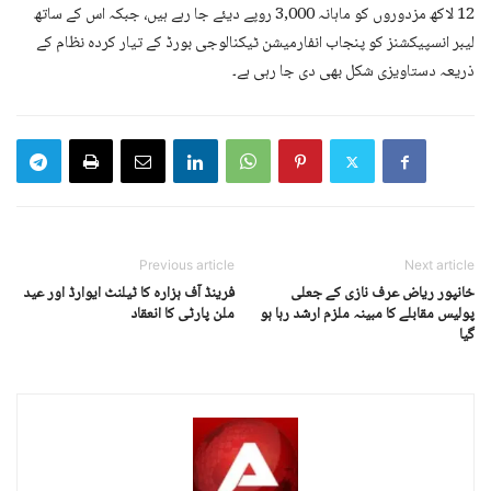
12 لاکھ مزدوروں کو ماہانہ 3,000 روپے دیئے جا رہے ہیں، جبکہ اس کے ساتھ
لیبر انسپیکشنز کو پنجاب انفارمیشن ٹیکنالوجی بورڈ کے تیار کردہ نظام کے
ذریعہ دستاویزی شکل بھی دی جا رہی ہے۔
Previous article
Next article
خانپور ریاض عرف نازی کے جعلی
فرینڈ آف ہزارہ کا ٹیلنٹ ایوارڈ اور عید
پولیس مقابلے کا مبینہ ملزم ارشد رہا ہو
ملن پارٹی کا انعقاد
گیا