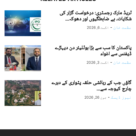
ٹریڈ مارک رجسٹری: درخواست گزار کی
شکایات، بے ضابطگیوں اور دھوکہ...
عظمت خان
-
اگست 6, 2026
پاکستان کا سب سے بڑا ہوٹلیئر دن دیہاڑے
ڈیفنس سے اغواء
عظمت خان
-
اگست 3, 2026
گاؤں جب کے رہائشی حلقہ پٹواری کے دہرے
چارج کیوجہ سے...
نیوز ڈیسک
-
جون 26, 2026