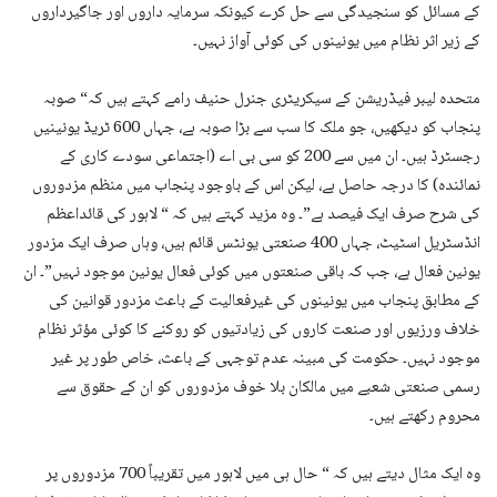
کے مسائل کو سنجیدگی سے حل کرے کیونکہ سرمایہ داروں اور جاگیرداروں
کے زیر اثر نظام میں یونینوں کی کوئی آواز نہیں۔
متحدہ لیبر فیڈریشن کے سیکریٹری جنرل حنیف رامے کہتے ہیں کہ“ صوبہ
پنجاب کو دیکھیں، جو ملک کا سب سے بڑا صوبہ ہے، جہاں 600 ٹریڈ یونینیں
رجسٹرڈ ہیں۔ ان میں سے 200 کو سی بی اے (اجتماعی سودے کاری کے
نمائندہ) کا درجہ حاصل ہے، لیکن اس کے باوجود پنجاب میں منظم مزدوروں
کی شرح صرف ایک فیصد ہے”۔ وہ مزید کہتے ہیں کہ “ لاہور کی قائداعظم
انڈسٹریل اسٹیٹ، جہاں 400 صنعتی یونٹس قائم ہیں، وہاں صرف ایک مزدور
یونین فعال ہے، جب کہ باقی صنعتوں میں کوئی فعال یونین موجود نہیں”۔ ان
کے مطابق پنجاب میں یونینوں کی غیرفعالیت کے باعث مزدور قوانین کی
خلاف ورزیوں اور صنعت کاروں کی زیادتیوں کو روکنے کا کوئی مؤثر نظام
موجود نہیں۔ حکومت کی مبینہ عدم توجہی کے باعث، خاص طور پر غیر
رسمی صنعتی شعبے میں مالکان بلا خوف مزدوروں کو ان کے حقوق سے
محروم رکھتے ہیں۔
وہ ایک مثال دیتے ہیں کہ “ حال ہی میں لاہور میں تقریباً 700 مزدوروں پر