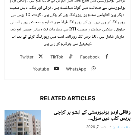
کراچی یونیورسٹی میں ابلاغ عامہ میں ایم فل کے طالب علم ہیں ۔ وفاقی اردو
یونیورسٹی سے صحافت میں گولڈ میڈلسٹ ہیں ، ترکی اور بنگلہ دیش سمیت
دیگر بین الاقوامی سطح پر رپورٹنگ بھی کر چکے ہیں ۔ گزشتہ 12 برس سے
رپورٹنگ کر رہے ہیں ۔ ان کی رپورٹنگ فیلڈ میں تعلیم و صحت ، لیبر ، انسانی
حقوق ، اسلامی جماعتوں سمیت RTI سے معلومات تک رسائی جیسی اہم ذمہ
داریاں شامل ہیں ۔ 10 برس تک روزنامہ امت میں رپورٹنگ کرنے کے بعد اب
ڈیجیٹیل سے جرنلزم کر رہے ہیں
Twitter
TikTok
Facebook
Youtube
WhatsApp
RELATED ARTICLES
وفاقی اردو یونیورسٹی کے ایشو پر کراچی
پریس کلب میں سول...
عظمت خان
-
اگست 7, 2026