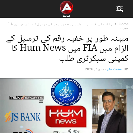
Home
پاکستان
مبینہ طور پر خفیہ رقم کی ترسیل کے الزام میں FIA
میں...
مبینہ طور پر خفیہ رقم کی ترسیل کے
الزام میں FIA میں Hum News کا
کمپنی سیکرٹری طلب
By
عظمت خان
-
مارچ 7, 2026