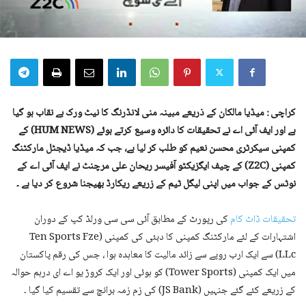
کراچی : میڈیا مالکان کے ذریعے مبینہ منی لانڈرنگ کا نیٹ ورک بے نقاب ہو گیا
ہے اور ایف آئی اے نے تحقیقات کا دائرہ وسیع کرتے ہوئے (HUM NEWS) کے
کمپنی سیکرٹری محسن نعیم کو طلب کر لیا ہے، جب کہ میڈیا ڈیجٹل مارکٹنگ
کمپنی (Z2C) کے چیف ایگزیکٹو آفیسر ریحان علی مرچنٹ نے ایف آئی اے کے
نوٹس کے جواب میں اپنی لیگل ٹیم کے زریعے ریکارڈ بھیجنا شروع کر دیا ہے ۔
تحقیقات ڈاٹ کام
کی رپورٹ کے مطابق آئی سی سی ورلڈ کپ کے دوران
اشتہارات کے لئے مارکٹنگ کمپنی کا دبئی کی کمپنی (Ten Sports Fze
LLc) سے ایک ارب روپے سے زائد مالیت کا معاہدہ ہوا ، جس کی رقم پاکستان
میں ایک کمپنی (Tower Sports) کو ہوئی اور ایک کروڑ یو اے ای درہم حوالہ
کے زریعے کئے گئے جنہیں (JS Bank) کی زم زمہ برانچ سے تقسیم کیا گیا ۔