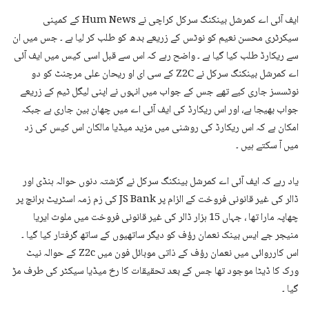
ایف آئی اے کمرشل بینکنگ سرکل کراچی نے Hum News کے کمپنی
سیکرٹری محسن نعیم کو نوٹس کے زریعے بدھ کو طلب کر لیا ہے ۔ جس میں ان
سے ریکارڈ طلب کیا گیا ہے ۔ واضح رہے کہ اس سے قبل اسی کیس میں ایف آئی
اے کمرشل بینکنگ سرکل نے Z2C کے سی ای او ریحان علی مرچنٹ کو دو
نوٹسسز جاری کیے تھے جس کے جواب میں انہوں نے اپنی لیگل ٹیم کے زریعے
جواب بھیجا ہے، اور اس ریکارڈ کی ایف آئی اے میں چھان بین جاری ہے جبکہ
امکان ہے کہ اس ریکارڈ کی روشنی میں مزید میڈیا مالکان اس کیس کی زد
میں آ سکتے ہیں ۔
یاد رہے کہ ایف آئی اے کمرشل بینکنگ سرکل نے گزشتہ دنوں حوالہ ہنڈی اور
ڈالر کی غیر قانونی فروخت کے الزام پر JS Bank کی زم زمہ اسٹریٹ برانچ پر
چھاپہ مارا تھا ، جہاں 15 ہزار ڈالر کی غیر قانونی فروخت میں ملوث ایریا
منیجر جے ایس بینک نعمان رؤف کو دیگر ساتھیوں کے ساتھ گرفتار کیا گیا ۔
اس کارروائی میں نعمان رؤف کے ذاتی موبائل فون میں Z2c کے حوالہ نیٹ
ورک کا ڈیٹا موجود تھا جس کے بعد تحقیقات کا رخ میڈیا سیکٹر کی طرف مڑ
گیا ۔