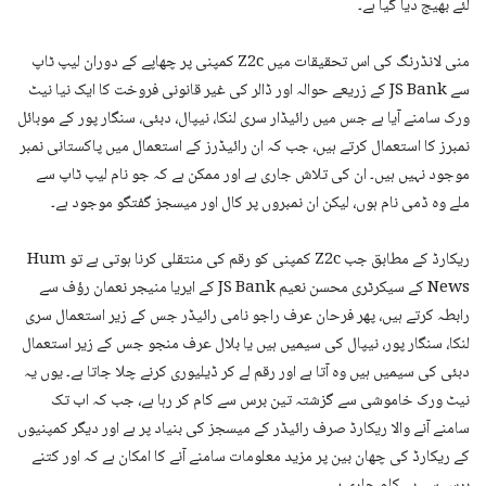
لئے بھیج دیا گیا ہے۔
منی لانڈرنگ کی اس تحقیقات میں Z2c کمپنی پر چھاپے کے دوران لیپ ٹاپ
سے JS Bank کے زریعے حوالہ اور ڈالر کی غیر قانونی فروخت کا ایک نیا نیٹ
ورک سامنے آیا ہے جس میں رائیڈار سری لنکا، نیپال، دبئی، سنگار پور کے موبائل
نمبرز کا استعمال کرتے ہیں، جب کہ ان رائیڈرز کے استعمال میں پاکستانی نمبر
موجود نہیں ہیں۔ ان کی تلاش جاری ہے اور ممکن ہے کہ جو نام لیپ ٹاپ سے
ملے وہ ڈمی نام ہوں، لیکن ان نمبروں پر کال اور میسجز گفتگو موجود ہے۔
ریکارڈ کے مطابق جب Z2c کمپنی کو رقم کی منتقلی کرنا ہوتی ہے تو Hum
News کے سیکرٹری محسن نعیم JS Bank کے ایریا منیجر نعمان رؤف سے
رابطہ کرتے ہیں، پھر فرحان عرف راجو نامی رائیڈر جس کے زیر استعمال سری
لنکا، سنگار پور، نیپال کی سیمیں ہیں یا بلال عرف منجو جس کے زیر استعمال
دبئی کی سیمیں ہیں وہ آتا ہے اور رقم لے کر ڈیلیوری کرنے چلا جاتا ہے۔ یوں یہ
نیٹ ورک خاموشی سے گزشتہ تین برس سے کام کر رہا ہے، جب کہ اب تک
سامنے آنے والا ریکارڈ صرف رائیڈر کے میسجز کی بنیاد پر ہے اور دیگر کمپنیوں
کے ریکارڈ کی چھان بین پر مزید معلومات سامنے آنے کا امکان ہے کہ اور کتنے