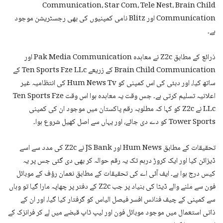
Communication، Star Com، Tele Nest، Brain Child
Communication اور Blitz نامی کمپنیوں کی بھی رجسٹریشن موجود
ہے۔
ذرائع کے مطابق Z2c نے معاہدہ Pak Media Communication اور
Brain Child Communication کے زریعے Ten Sports Fze LLc کے
ساتھ کیا، اور دبئی کی اس کمپنی کو Hum News Tv کی انتظامیہ غیر
اعلانیہ تسلیم کرتی ہے۔ جس وقت یہ معاہدہ ہوا اس وقت Ten Sports Fze
LLc نے Z2c کو کہا کہ مطلوبہ رقم پاکستان میں موجود ان کی کمپنی
Tower Sports کو دے دی جائے، اور یہاں سے اصل کھیل شروع ہوا۔
تحقیقات کے مطابق Hum News اور JS Bank نے Z2c کی مدد سے اسے
ڈیزائن کیا اور ایک کروڑ درہم تک یہ رقم حوالہ کر بھی دی گئی جس پر یہ
کیس درج ہوا ہے۔ ایف آئی اے کی تحقیقات کے مطابق نعمان رؤف کے موبائل
فون سے ملنے والے ڈیٹا کی بنیاد پر جب Z2c کے دفتر پر چھاپہ مارا گیا تو وہاں
سے کمپنی کے چیف فنانس افسر فیصل الیاس کو گرفتار کیا گیا، اور ان کے
ذاتی استعمال میں موجود موبائل فون اور لیپ ٹاپ قبضے میں لے کر فرانزک کے