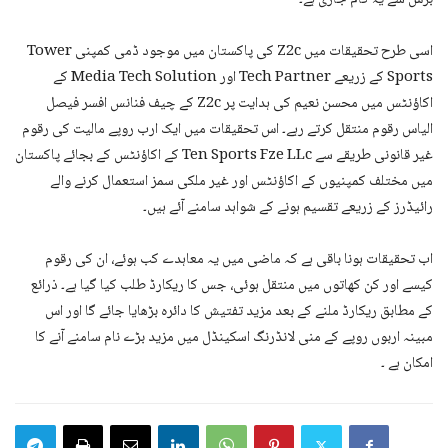
برس سے یہ کام جاری ہے۔
اسی طرح تحقیقات میں Z2c کی پاکستان میں موجود ڈمی کمپنی Tower
Sports کے زریعے Tech Partner اور Media Tech Solution کے
اکاؤنٹس میں محسن نعیم کی ہدایت پر Z2c کے چیف فنانس افسر فیصل
الیاس رقوم منتقل کرتے رہے۔ اس تحقیقات میں ایک ارب روپے مالیت کی رقوم
غیر قانونی طریقے سے Ten Sports Fze LLc کے اکاؤنٹس کے بجائے پاکستان
میں مختلف کمپنیوں کے اکاؤنٹس اور غیر ملکی سمز استعمال کرنے والے
رائیڈرز کے زریعے تقسیم ہونے کے شواہد سامنے آئے ہیں۔
اب تحقیقات ہونا باقی ہے کہ ماضی میں یہ معاہدے کب ہوئے، ان کی رقوم
کیسے اور کن کھاتوں میں منتقل ہوئی، جس کا ریکارڈ طلب کیا گیا ہے۔ ذرائع
کے مطابق ریکارڈ ملنے کے بعد مزید تفتیش کا دائرہ بڑھایا جائے گا اور اس
مبینہ اربوں روپے کے منی لانڈرنگ اسکینڈل میں مزید بڑے نام سامنے آنے کا
امکان ہے ۔