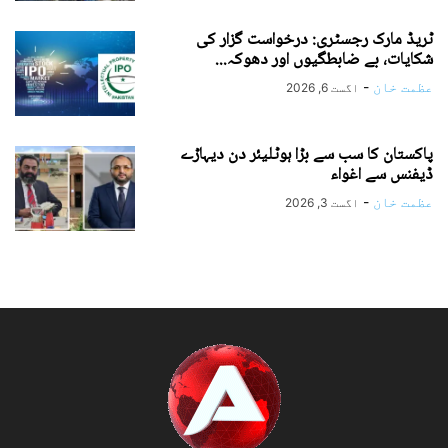
ٹریڈ مارک رجسٹری: درخواست گزار کی
شکایات، بے ضابطگیوں اور دھوکہ...
عظمت خان
-
اگست 6, 2026
پاکستان کا سب سے بڑا ہوٹلیئر دن دیہاڑے
ڈیفنس سے اغواء
عظمت خان
-
اگست 3, 2026