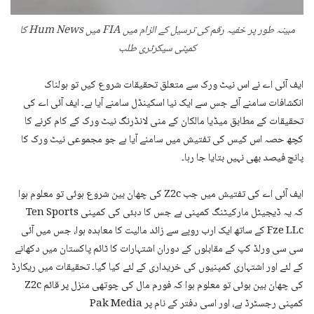
مبینہ طور پر خفیہ رقم کی ترسیل کے الزام میں FIA میں Hum News کا
کمپنی سیکرٹری طلب
ایف آئی اے نے اس نیٹ ورک سے متعلق تحقیقات شروع کیں تو ہولناک
انکشافات سامنے آئے جس سے ایک نیا اسکینڈل سامنے آیا ہے۔ ایف آئی اے کی
تحقیقات کے مطابق میڈیا مالکان کے منی لانڈرنگ نیٹ ورک کے کام کرنے کا
کچھ حصہ اس کیس کی تفتیش میں سامنے آیا ہے جو مجموعی نیٹ ورک کا
پانچ فیصد بھی نہیں بتایا جا رہا۔
ایف آئی اے کی تفتیش میں جب Z2c کی چھان بین شروع ہوئی تو معلوم ہوا
کہ یہ ڈیجیٹل مارکیٹنگ کمپنی ہے جس کا دبئی کی کمپنی Ten Sports
Fze LLc کے ساتھ ایک ارب روپے سے زائد مالیت کا معاہدہ ہوا، جس میں آئی
سی سی ورلڈ کپ کے مقابلوں کے دوران اشتہارات کا ٹائم پاکستان میں دکھانے
کے لئے اور اشتہاری کمپنیوں کی خریداری کے لئے کیا گیا۔ تحقیقات میں ریکارڈ
کی چھان بین ہوئی تو معلوم ہوا کہ فورم مال کی چوتھی منزل پر قائم Z2c
کمپنی رجسٹرڈ ہے، اور اسی دفتر کے نام پر Pak Media