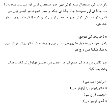
بڑی ذات کی استعمال شدہ کوئی بھی چیز استعمال کرلی تو اسے بہت سخت بُرا
مانا جاتا ھے اور نحوست جانا جاتا ھے۔ بلکہ ان میں کچھ ذاتیں ایسی ہیں جو
کسی بڑی ذات کی کوئی چیز استعمال کر لیں تو ان کو سزا کے طور پر بہت مارا
جاتا ھے۔
☆ ذات پات کی تفریق:
ہندو دھرم سے متعلق مشہور ھے کہ ان میں چار قسم کی ذاتیں پائی جاتی ہیں،
پر شکا سُکتا میں درج ھے:
چار ذاتیں اس مرد کے جسم کے چار حصے ہیں جنہیں بھگوان نے کائنات بناتے
وقت پیدا کیا:-
¤ براہمن (منہ سے)
¤ شاتریا/راجانیا (بازؤں سے)
¤ ویشیا (ران سے)
¤ شُدرا (پاوں سے)