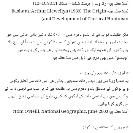
(ملاحظہ ہو:- رگ وید | برشکا سُکتا – منڈالا 10.90.11–12)
(ملاحظہ ہو:- Basham, Arthur Llewellyn (1989). The Origin
and Development of Classical Hinduism)
مگر حقیقت تو یہ ھے کہ ہندو دھرم میں ۵۰,۰۰۰ تک ذاتیں پائی جاتی ہیں جو
مختلف امور پر مختلف انداز میں تفریق کا سامنا کرتی ہیں۔ عموماً ان درج بالا
چار ذاتوں کے علاوہ ایک اور ذات بھی بہت نمایاں ھے جس کے بارے میں
"ویشنو” میں بھی درج ھے، ذیل میں ملاحظہ ہو:
☆ اچھوت/دلت/ہاریجن/پنچھامہ:
یہ شدرا ورنا سے بھی نچلی ذات سمجھی جاتی ھے۔ اس ذات سے تعلق رکھنے
والے لوگوں کے متعلق ہندو دھرم میں یہ عقیدہ ھے کہ یہ سب سے نچلی ذات کے
لوگ ہیں جن سے اونچی ذات کے لوگوں کو کسی طرح کے سماجی تعلق رکھنے
سے گریز کرنا چاہیے۔
(ملاحظہ ہو: Tom O’Neill, National Geographic, June 2003)
☆ چیزوں کا استعمال نہ کرنا: