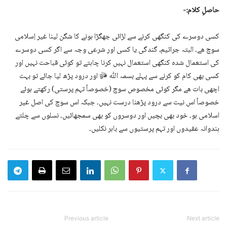
حاصلِ کلام:-
کسی دوسرے کی کنگھی کرنے سے لڑائی جھگڑا ہونے کا شگن لینا غیر اِسلامی
سوچ ھے۔ البتہ جراثیم، گندگی یا کسی اور شرعی وجہ سے اگر کسی دوسرے
کی استعمال شدہ کنگھی استعمال نہیں کرنا چاہتے تو کوئی قباحت نہیں اور
کسی بھی کام کو کرنے سے پہلے بسمہ اللّٰه ﷻ اور درود پڑھ لیا جائے تو بہت
اچھی بات ھے مگر کوئی مخصوص سوچ (خصوصاً تہم پرستی) رکھتے ہوئے
خصوصاً اس نیت سے درود پڑھنا درست نہیں۔ جبکہ اس سوچ کی اصل غیر
اسلامی ہو۔ خود بھی بچیں اور دوسروں کو بھی سمجھائیں۔ نسلوں سے چلتے
ہندوانہ عقیدوں اور تہم پرستیوں سے باہر نکلیں۔
Previous article
Next article