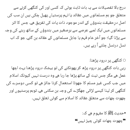
درج بالا تفصیلات سے یہ بات ثابت ہوئی کہ کسی اور کی کنگھی کرنے سے
متعلق جو ہم مسلمانوں میں عقائد یا تہم پرستیاں پھیل چکی ہیں ان سب کی
اصل درِحقیقت ہندوؤں کے اندر موجود ذات پات کی تفریق ھے، جس کا اثر
مسلمانوں میں ایک لمبے عرصے سے برِصغیر میں ہندوؤں کے ساتھ رہنے کی وجہ
سے پڑتا گیا؛ جو آخر عام فہم یا جاہل مسلمانوں کے عقائد بن گئے، جو کہ اب
نسل درنسل چلتے آ رہے ہیں۔
◯ کنگھی پر درود پڑھنا:
رہی بات کنگھی پر درود پڑھ کر پھونکنے کی تو بیشک درود پڑھنا بہت اچھا
عمل ھے مگر جس نیت کے ساتھ پڑھا جا رہا ھے وہ درست نہیں کیونکہ اسلام
میں جب کسی غیر مسلم کا جھوٹا استعمال کرنا جائز ھے تو کسی دوسرے کی
کنگھی کر لینا کیسے لڑائی جھگڑے کی وجہ بن سکتی ھے، توہم پرستیوں اور
چھوت چھات سے متعلق عقائد کا اسلام سے کوئی تعلق نہیں۔
▪
حدیث ﷺ کا مفہوم ھے کہ:
❞چھوت چھات کوئی چیز نہیں❝