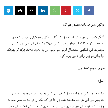
لوگوں میں یہ بات مشہور ھے کہ:
* اگر کسی دوسرے کی استعمال کی گئی کنگھی کو کوئی دوسرا شخص
استعمال کرے گا تو ان دونوں میں لڑائی جھگڑا پڑ جائے گا، اسی لیے کسی
دوسرے کی کنگھی استعمال کرنے سے پہلے اس پر درود شریف پڑھ کر پھونک
لیا جائے تو پھر لڑائی نہیں پڑے گی۔
سو یہ سوچ غلط ھے
اَصل:-
ایک دوسرے کی چیز استعمال کرنے سے لڑائی ہو جانا؛ یہ سوچ ہمارے اندر
ہندوؤں سے آئی ھے۔ یہ عقیدہ ہندوؤں کا ھے کیونکہ ان کے مذہب میں چھوت
چھات کا عقیدہ ھے اور ان میں سے اگر کسی چھوٹی ذات کے شخص نے کسی