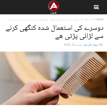
Home
اسلام
دوسرے کی استعمال شدہ کنگھی کرنے سے لڑائی پڑتی ھے
دوسرے کی استعمال شدہ کنگھی کرنے
سے لڑائی پڑتی ھے
By
سیف خان بابر
-
نومبر 12, 2024