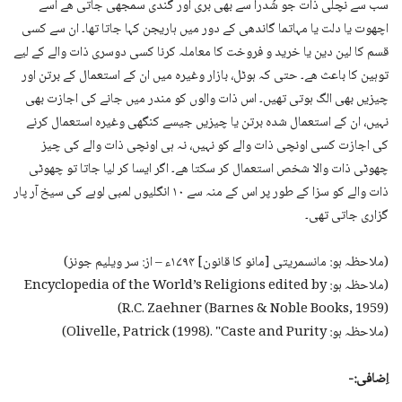
سب سے نچلی ذات جو شُدرا سے بھی بری اور گندی سمجھی جاتی ھے اسے
اچھوت یا دلت یا مہاتما گاندھی کے دور میں ہاریجن کہا جاتا تھا۔ ان سے کسی
قسم کا لین دین یا خرید و فروخت کا معاملہ کرنا کسی دوسری ذات والے کے لیے
توہین کا باعث ھے۔ حتی کہ ہوٹل، بازار وغیرہ میں ان کے استعمال کے برتن اور
چیزیں بھی الگ ہوتی تھیں۔ اس ذات والوں کو مندر میں جانے کی اجازت بھی
نہیں، ان کے استعمال شدہ برتن یا چیزیں جیسے کنگھی وغیرہ استعمال کرنے
کی اجازت کسی اونچی ذات والے کو نہیں، نہ ہی اونچی ذات والے کی چیز
چھوٹی ذات والا شخص استعمال کر سکتا ھے۔ اگر ایسا کر لیا جاتا تو چھوٹی
ذات والے کو سزا کے طور پر اس کے منہ سے ۱۰ انگلیوں لمبی لوہے کی سیخ آر پار
گزاری جاتی تھی۔
(ملاحظہ ہو: مانسمریتی [مانو کا قانون] ۱۷۹۴ء – از: سر ویلیم جونز)
(ملاحظہ ہو: Encyclopedia of the World’s Religions edited by
R.C. Zaehner (Barnes & Noble Books, 1959))
(ملاحظہ ہو: Olivelle, Patrick (1998). "Caste and Purity)
اِضافی:-