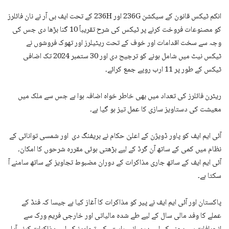
انکم ٹیکس قانون کے سیکشن 236G اور 236H کے تحت ایف بی آر نے نان فائلرز
کو مصنوعات فروخت کرنے پر ٹیکس کی شرح تقریباً 10 گنا بڑھا دی جس کی
وجہ سے سخت اقدامات اور خوف کے تحت ریٹیلرز اور تھوک فروشوں نے
ٹیکس نیٹ میں شامل ہونے کو ترجیح دی اور 30 ستمبر 2024 تک اضافی
ٹیکس کے طور پر 11 ارب روپے جمع کرائے۔
ریٹرن فائلرز کی تعداد میں بھی خاطر خواہ اضافہ ہوا ہے جس سے ملک میں
معیشت کی دستاویز سازی کا عمل تیز ہو گیا ہے۔
آئی ایم ایف کو پاور ڈویژن کے اعلیٰ حکام نے بریفنگ دی اور شمسی توانائی کے
نظام میں کمی کے ساتھ آن گرڈ کے لیے بڑھتی ہوئی مقررہ شرحوں کا امکان۔
آئی ایم ایف کے ساتھ جاری مذاکرات کے دوران مضبوط تجاویز کے ساتھ سامنے آ
سکتا ہے۔
پاکستان اور آئی ایم ایف نے پیر کو مذاکرات کا آغاز کیا ہے جیسا کہ فنڈ کے
عملے کا وفد مالی سال کے لیے طے شدہ مالیاتی اور خارجی فریم ورک سے