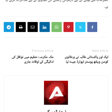
انحرافات سے بچنے کے لیے درمیانی راستے کی تجاویز کے لیے مذاکرات کرنے آیا
ہے۔
Previous article
Next article
ایک اور پاکستانی طالبہ نے برطانوی
مکہ مکرمہ: حطیم میں نوافل کی
کومن ویلتھ پوسٹر ایوارڈ جیت لیا
ادائیگی کے اوقات جاری