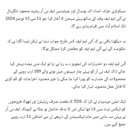
سیکرٹری خزانہ امداد اللہ بوسال اور چیئرمین ایف بی آر رشید محمود لنگریال
نے آئی ایم ایف وفد کے ساتھ پہلے سیشن کا آغاز کیا جو 11 سے 15 نومبر 2024
تک اسلام آباد میں قیام پذیر رہے گا۔
یہ دیکھنا باقی ہے کہ آئی ایم ایف کس طرح جواب دیتا ہے لیکن ایسا لگتا ہے کہ
حکومت کے لیے آئی ایم ایف کو مطمئن کرنا مشکل ہوگا۔
آئی ایم ایف دو اختیارات کی تجویز دے رہا ہے: یا تو ایک منی بجٹ پیش کیا
جائے تاکہ ایف بی آر کو پہلے چار مہینوں میں ہونے والے 189 ارب روپے کے
محصولات کے خسارے کو پورا کیا جا سکے یا غیر محدود اخراجات کو کم کرنے
کا قابل عمل منصوبہ تیار کیا جائے۔
ایک اعلیٰ عہدیدار نے کہا کہ TDS کا مقصد صرف ریٹیلرز اور تھوک فروشوں
کو ٹیکس نیٹ میں لانا تھا لیکن اس کا ہدف حاصل ہو چکا ہے کیونکہ ایف بی آر
نے پہلی سہ ماہی میں عام ٹیکسیشن کے ذریعے ان سے اضافی 11 ارب روپے
جمع کیے ہیں۔