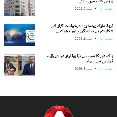
پریس کلب میں سول...
عظمت خان
-
اگست 7, 2026
ٹریڈ مارک رجسٹری: درخواست گزار کی
شکایات، بے ضابطگیوں اور دھوکہ...
عظمت خان
-
اگست 6, 2026
پاکستان کا سب سے بڑا ہوٹلیئر دن دیہاڑے
ڈیفنس سے اغواء
عظمت خان
-
اگست 3, 2026