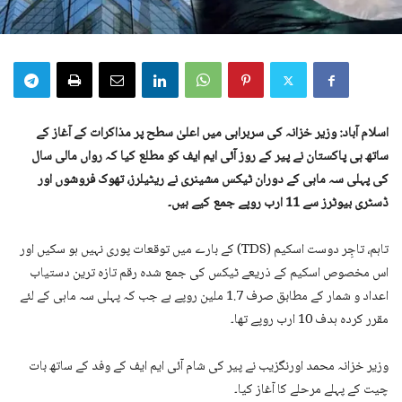
اسلام آباد: وزیر خزانہ کی سربراہی میں اعلیٰ سطح پر مذاکرات کے آغاز کے
ساتھ ہی پاکستان نے پیر کے روز آئی ایم ایف کو مطلع کیا کہ رواں مالی سال
کی پہلی سہ ماہی کے دوران ٹیکس مشینری نے ریٹیلرز، تھوک فروشوں اور
ڈسٹری بیوٹرز سے 11 ارب روپے جمع کیے ہیں۔
تاہم، تاجِر دوست اسکیم (TDS) کے بارے میں توقعات پوری نہیں ہو سکیں اور
اس مخصوص اسکیم کے ذریعے ٹیکس کی جمع شدہ رقم تازہ ترین دستیاب
اعداد و شمار کے مطابق صرف 1.7 ملین روپے ہے جب کہ پہلی سہ ماہی کے لئے
مقرر کردہ ہدف 10 ارب روپے تھا۔
وزیر خزانہ محمد اورنگزیب نے پیر کی شام آئی ایم ایف کے وفد کے ساتھ بات
چیت کے پہلے مرحلے کا آغاز کیا۔