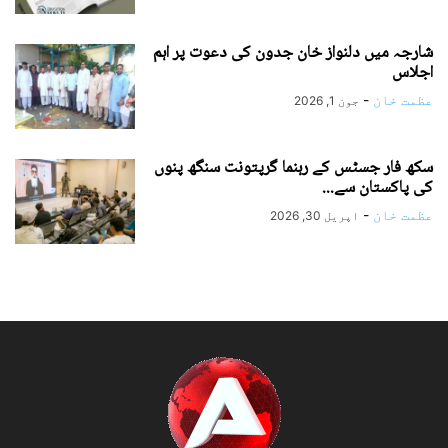
شارجہ میں دلنواز خان جدون کی دعوت پر اہم
اجلاس
عظمت خان
-
جون 1, 2026
سکھ فار جسٹس کے رہنما گرپتونت سنگھ پنوں
کی پاکستان سے...
عظمت خان
-
اپریل 30, 2026