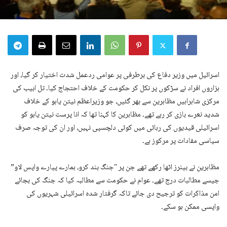
اسرائیل میں وزیر دفاع کی برطرفی پر عوامی ردعمل شدت اختیار کر گیا، اور
ہزاروں افراد نے سڑکوں پر نکل کر حکومت کے خلاف احتجاج کیا۔ تل ابیب کی
مرکزی شاہراہیں مظاہرین سے بھر گئیں، جو وزیراعظم نیتن یاہو کے خلاف
شدید نعرے بازی کر رہے تھے۔ مظاہرین کا کہنا تھا کہ انا پرست نیتن یاہو کو
اسرائیلی قیدیوں کی رہائی میں کوئی دلچسپی نہیں، اور ان کی توجہ صرف
سیاسی مفادات پر مرکوز ہے۔
مظاہرین نے بینرز اٹھا رکھے تھے جن پر "جنگ بند کرو، ہمارے پیارے واپس لاو”
جیسے مطالبات درج تھے۔ عوام نے حکومت سے مطالبہ کیا کہ جنگ کی بجائے
امن مذاکرات کو ترجیح دی جائے تاکہ گرفتار شدہ اسرائیلی شہریوں کی
واپسی ممکن ہو سکے۔