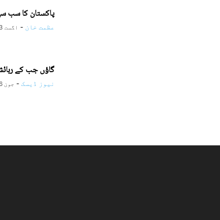
پاکستان کا سب سے 
عظمت خان
-
اگست 3, 2026
گاؤں جب کے رہائش
نیوز ڈیسک
-
جون 26, 2026