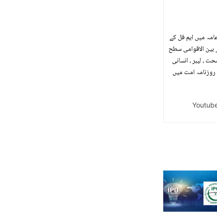
 ابلاغ عامہ میں ایم فل کے
 بین الاقوامی سطح
یم و صحت ، لیبر ، انسانی
لومات تک رسائی جیسی اہم ذمہ داریاں شامل ہیں ۔ 10 برس تک روزنامہ امت میں
Youtub