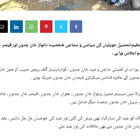
 مقیم تحصیل حویلیاں کی سیاسی و سماجی شخصیت دلنواز خان جدون اور قیصر 
اجلاس ہوا ہے ۔
و اے ای کمیٹی حاجی وحید خان جدون ، کوارڈینیٹر گلف ریجن حبیب الرحمن خان 
جدون کے علاوہ فنانس سیکرٹری فیضان خان جدون شریک ہوئے ۔
کا میں سینیئر ممبرز ربنواز خان جدون ، عفران خان جدون ، قیصر خان جدون ، عا
 سہیل خان جدون سمیت دیگر شامل ہیں ۔
ء کو عید کی مبارکباد بھی پیش کی گئی اور عید کی خوشیاں مل جل بانٹیں ، بعد از
مان خان جدون سے بھی ملاقات کی اور عید ملے ۔