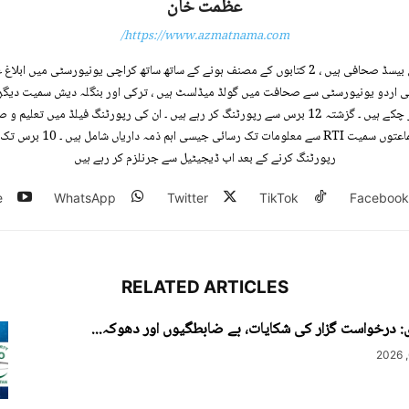
عظمت خان
https://www.azmatnama.com/
عظمت خان ، کراچی بیسڈ صحافی ہیں ، 2 کتابوں کے مصنف ہونے کے ساتھ ساتھ کراچی یونیورسٹی میں
قی اردو یونیورسٹی سے صحافت میں گولڈ میڈلسٹ ہیں ، ترکی اور بنگلہ دیش سمیت دیگر
پر رپورٹنگ بھی کر چکے ہیں ۔ گزشتہ 12 برس سے رپورٹنگ کر رہے ہیں ۔ ان کی رپورٹنگ فیلڈ میں تعل
حقوق ، اسلامی جماعتوں سمیت RTI سے مع
رپورٹنگ کرنے کے بعد اب ڈیجیٹیل سے جرنلزم کر رہے ہیں
e
WhatsApp
Twitter
TikTok
Facebook
RELATED ARTICLES
: درخواست گزار کی شکایات، بے ضابطگیوں اور دھوکہ...