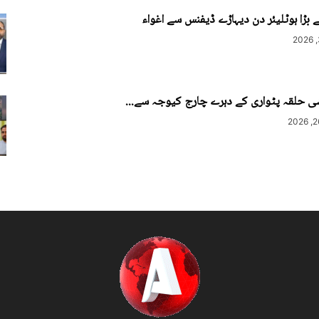
بڑا ہوٹلیئر دن دیہاڑے ڈیفنس سے اغواء
ی حلقہ پٹواری کے دہرے چارج کیوجہ سے...