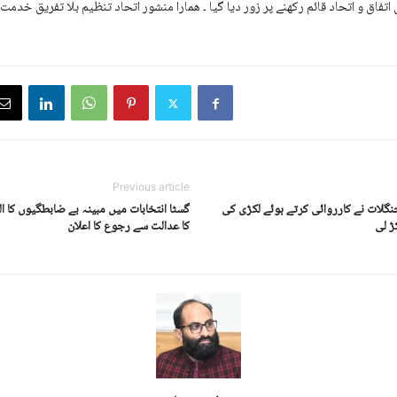
فاق و اتحاد قائم رکھنے پر زور دیا گیا ۔ ھمارا منشور اتحاد تنظیم بلا تفریق خدم
Previous article
گلات نے کارروائی کرتے ہوئے لکڑی کی
گسٹا انتخابات میں مبینہ بے ضابطگیوں کا ال
ڑ لی
کا عدالت سے رجوع کا اعلان