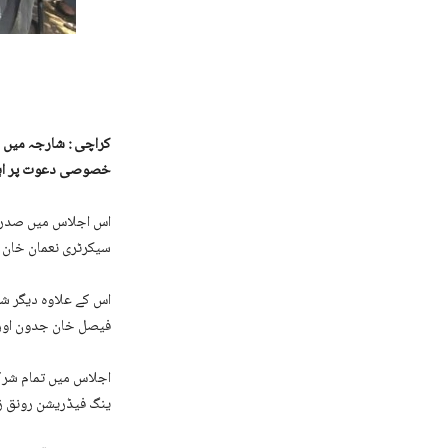
کراچی : شارجہ میں
خصوصی دعوت پر اہم 
اس اجلاس میں صدر ی
سیکرٹری نعمان خان 
اس کے علاوہ دیگر شر
فیصل خان جدون اور
اجلاس میں تمام شرکا
ینگ فیڈریشن رونق ز