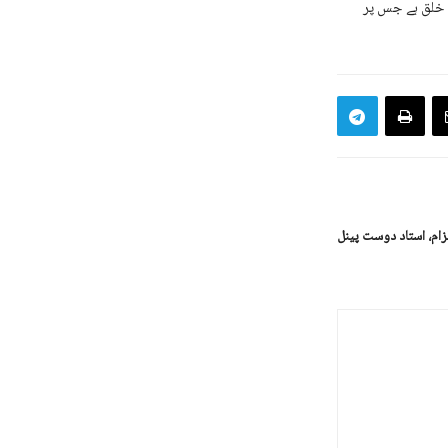
ت خلق ہے جس پر
زام، استاد دوست پینل