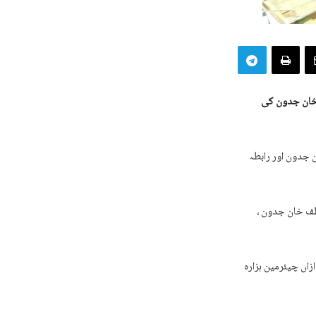
خان جدون کی
جدون اور رابطہ
طف خان جدون ،
اں چیئرمین ہزارہ