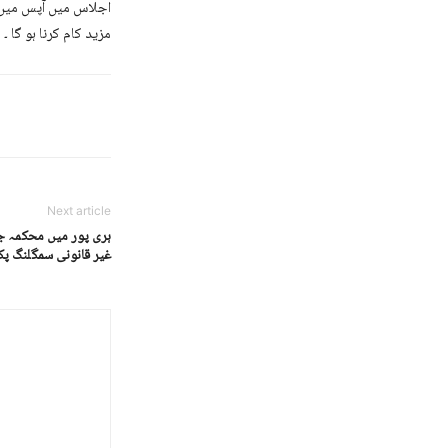
اجلاس میں آپس میں ات
مزید کام کرنا ہو گا ۔
Next article
ہری پور میں محکمہ جن
غیر قانونی سمگلنگ پک