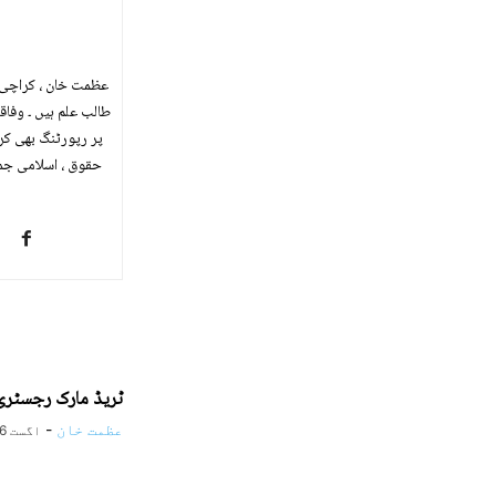
طالب علم ہیں ۔ وفا
ٹریڈ مارک رجسٹری
عظمت خان
-
اگست 6, 2026