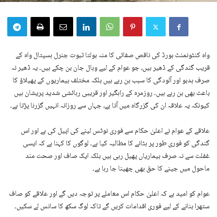
واہ کنٹونمنٹ بورڈ کی ناقص صفائی کا منہ بولتا ثبوت جنرل ہسپتال واہ کے
قریب گندگی کے ڈھیر ہیں، جو عوام کے لیے وبال جان بن چکے ہیں۔ یہ ڈھیر نہ
صرف بدبو اور آلودگی کا سبب بن رہے ہیں بلکہ مختلف بیماریوں کے پھیلاؤ کا
باعث بھی بن رہے ہیں۔ روزمرہ کے راہگیر اور قریبی رہائشی شدید پریشان ہیں
کیونکہ یہ علاقہ ان کی گزرگاہ میں آتا ہے، جہاں سے روزانہ انہیں گزرنا پڑتا ہے۔
علاقے کے عوام نے اعلیٰ حکام سے فوری نوٹس لینے کی اپیل کی ہے اور اس
گندگی کو فوری طور پر ہٹانے کا مطالبہ کیا ہے۔ لوگوں کا کہنا ہے کہ ایسی
غفلت سے نہ صرف بیماریاں پھیل رہی ہیں بلکہ ایک صاف اور صحت مند
ماحول میں جینے کا حق بھی چھینا جا رہا ہے۔
عوام کو امید ہے کہ اعلیٰ حکام اس معاملے پر توجہ دیں گے اور علاقے کو صاف
ستھرا بنانے کے لیے فوری اقدامات کریں گے تاکہ لوگ سکھ کا سانس لے سکیں۔