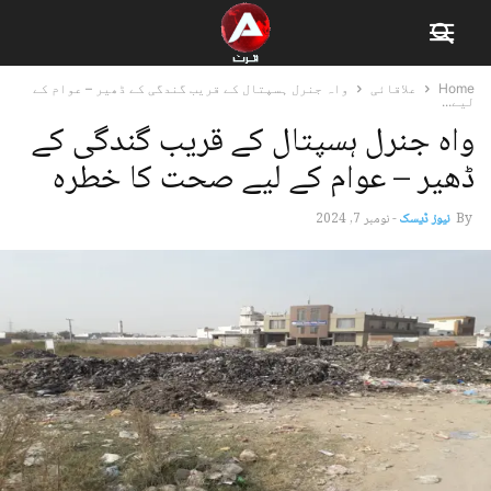
Home
علاقائی
واہ جنرل ہسپتال کے قریب گندگی کے ڈھیر – عوام کے
لیے...
واہ جنرل ہسپتال کے قریب گندگی کے
ڈھیر – عوام کے لیے صحت کا خطرہ
By
نیوز ڈیسک
-
نومبر 7, 2024