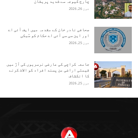
چارج کیوجہ سے شدید پریشان
جون 26, 2026
صحافی نادر خان کے مقدمہ میں ایف آئی اے
اور این سی سی آئی اے حکام کو سُبکی
جون 25, 2026
جامعہ کراچی کی عارضی نرسریوں کی آڑ میں
قیمتی اراضی من پسند افراد کو الاٹ کرنے
کا انکشاف
جون 25, 2026