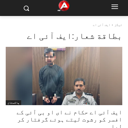
ٹیگز
ایف آئی اے
بطاقة شعار:
ایف آئی اے
پاکستان
ایف آئی اے حکام نے ای او بی آئی کے
افسر کو رشوت لیتے ہوئے گرفتار کر
لیا