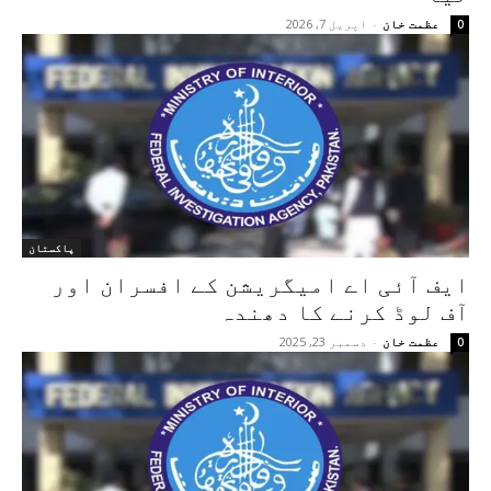
عظمت خان
-
اپریل 7, 2026
0
پاکستان
ایف آئی اے امیگریشن کے افسران اور
آف لوڈ کرنے کا دھندہ
عظمت خان
-
دسمبر 23, 2025
0