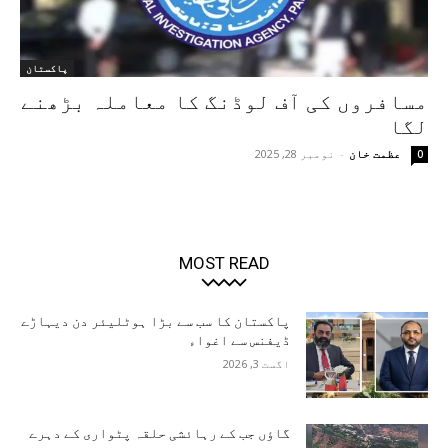
پاکستان
مسافروں کی آف لوڈنگ کا معاملہ بڑھنے
لگا
عظمت خان
-
نومبر 28, 2025
0
MOST READ
پاکستان کا سب سے بڑا ہوٹلیئر دن دیہاڑے
ڈیفنس سے اغواء
اگست 3, 2026
گاؤں جب کے رہائشی حلقہ پٹواری کے دہرے