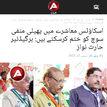
Home
تازہ ترین
اسکاؤٹس معاشرے میں پھیلی منفی سوچ کو ختم
کرسکتے ہیں: برگیڈئیر حارث...
اسکاؤٹس معاشرے میں پھیلی منفی
سوچ کو ختم کرسکتے ہیں: برگیڈئیر
حارث نواز
By
وجیہ ناز
-
دسمبر 25, 2023