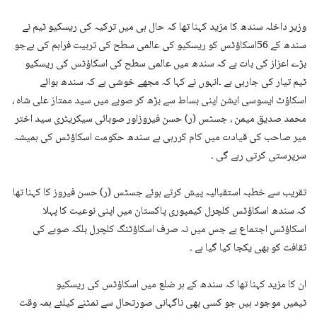
وزیر داخلہ سندھ کا مزید کہنا تھا کہ حال ہی میں ترکیہ کی ریسکیو ٹیم نے
سندھ کے 56اسکاؤٹس کو ریسکیو کی عالمی سطح کی تربیت فراہم کی ہےجو
بڑے اعزاز کی بات ہے کہ سندھ میں عالمی سطح کی اسکاؤٹس کی ریسکیو
ٹیم تیار کی جارہی ہے ۔انہوں نے کہا کہ مجھے خوشی ہے کہ سندھ بوائے
اسکاؤٹ ایسوسی ایشن اپنی بساط سے بڑھ کر صوبے میں سید ممتاز علی شاہ ،
محمد صدیق میمن ، جسٹس (ر) حسن فیروزاور صوبائی سیکریٹری سید اختر
میر صاحب کی قیادت میں کام کررہی ہے سندھ حکومت اسکاؤٹس کی ہمیشہ
سرپرستی کرتی رہے گی ۔
تقریب سے خطبہ استقبالیہ پیش کرتے ہوئے جسٹس (ر) حسن فیروز کا کہنا تھا
کہ سندھ اسکاؤٹس کلچرل کیمپوری پاکستان میں اپنی نوعیت کا پہلا
اسکاؤٹس اجتماع ہے جس میں نہ صرف اسکاؤٹنگ کلچرل بلکہ صوبے کی
ثقافت کو بھی یکجا کیا گیا ہے ۔
ان کا مزید کہنا تھا کہ سندھ کے ہر ضلع میں اسکاؤٹس کی ریسکیو
ٹیمیں موجود ہیں جو کسی بھی ناگہانی صورتحال سے نمٹنے کیلئے ہمہ وقت