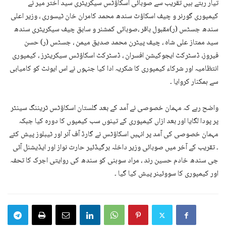
تیار رہتے ہیں تقریب سے صوبائی اسکاؤٹس سیکریٹری سید اختر میر نے
کیمپوری گورنر و چیف اسکاؤٹ سندھ محمد کامران خان ٹیسوری ، وزیر اعلی
سندھ جسٹس (ر)مقبول باقر ،صوبائی کمشنر و سابق چیف سیکریٹری سندھ
سید ممتاز علی شاہ ، چیف پیٹرن محمد صدیق میمن ، جسٹس (ر) حسن
فیروز، ڈسٹرکٹ ایجوکیشن افسران ، ڈسٹرکٹ اسکاؤٹس سیکریٹرز ، کیمپوری
انتظامیہ اور شرکاء کیمپوری کا شکریہ ادا کیا جنہوں نے اس ایونٹ کو کامیابی
سے ہمکنار کروایا ۔
واضح رہے کہ مہمان خصوصی نے آمد کے بعد گلستان اسکاؤٹس ٹریننگ سینٹر
پر پودا لگایا اور بعد ازاں کیمپوری کے تینوں سب کیمپوں کا دورہ کیا جبکہ
مہمان خصوصی کی آمد پر انہیں اسکاؤٹس نے گارڈ آف آنر اور ٹیبلوز پیش کئے
۔ تقریب کے آخر میں صوبائی وزیر داخلہ برگیڈئیر حارث نواز اور ایڈیشنل آئی
جی سندھ خادم حسین رند ، مراد سوہنی کو سندھ کی روایتی اجرک کا تحفہ
اور کیمپوری کا سووئینر پیش کیا گیا ۔