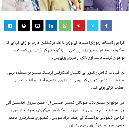
کراچی (اسٹاف رپورٹر) سندھ کے وزیر داخلہ برگیڈئیر حارث نواز نے کہا ہے کہ
اسکاؤٹس معاشرے میں پھیلی منفی سوچ کو ختم کرسکتے ہیں کیونکہ یہ
نوجوان تربیت یافتہ اور باکردار شہری ہوتےہیں ۔
ان خیالات کا اظہار انہوں نے گلستان اسکاؤٹس ٹریننگ سینٹر پر منعقدہ پہلی
سندھ اسکاؤٹس کلچرل کیمپوری کی تقریب تقسیم اسناد و انعامات سے
خطاب کرتے ہوئے کیا ۔
اس موقع پر سینئر نائب صوبائی کمشنر جسٹس (ر) حسن فیروز ، ایڈیشنل آئی
جی سندھ خادم حسین رند ، صوبائی اسکاؤٹس سیکریٹری سید اختر میر ،
کراچی کیمونٹی پولیسنگ کے چیف مراد سوہنی ، کیمپوری سیکریٹری محمد
حسین مرزا اور دیگر بھی موجود تھے۔