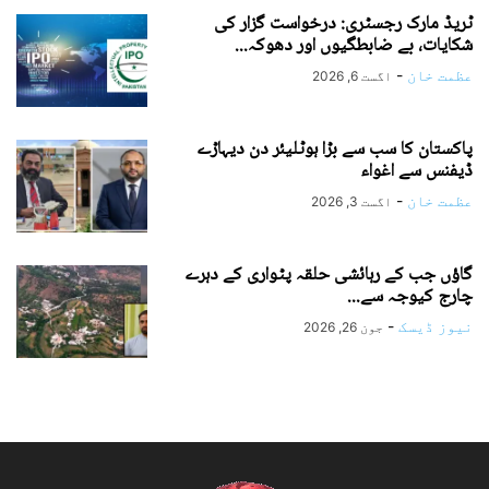
ٹریڈ مارک رجسٹری: درخواست گزار کی
شکایات، بے ضابطگیوں اور دھوکہ...
عظمت خان
-
اگست 6, 2026
پاکستان کا سب سے بڑا ہوٹلیئر دن دیہاڑے
ڈیفنس سے اغواء
عظمت خان
-
اگست 3, 2026
گاؤں جب کے رہائشی حلقہ پٹواری کے دہرے
چارج کیوجہ سے...
نیوز ڈیسک
-
جون 26, 2026