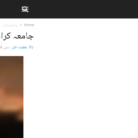
Home
پاکستان
جامعہ کرا
By
عظمت خان
-
مئی 14, 2026