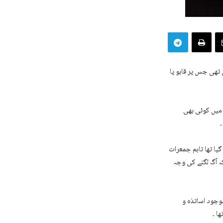
تھی جس پر قابو پا
میں کوئی بھی
یا تھا تاہم جمعرات
کہ آگ لگنے کی وجہ
موجود اساتذہ و
ا ۔