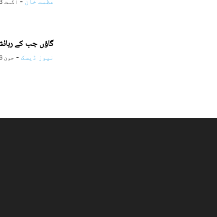
عظمت خان
-
اگست 3, 2026
گاؤں جب کے رہائش
نیوز ڈیسک
-
جون 26, 2026