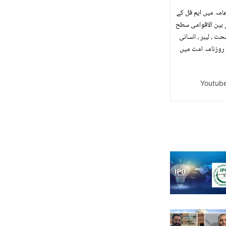
 ابلاغ عامہ میں ایم فل کے
 بین الاقوامی سطح
یم و صحت ، لیبر ، انسانی
لومات تک رسائی جیسی اہم ذمہ داریاں شامل ہیں ۔ 10 برس تک روزنامہ امت میں
Youtub