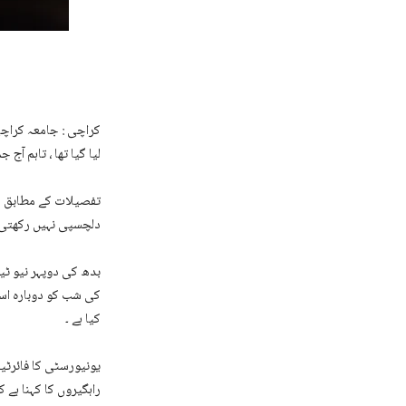
کراچی : جامعہ کراچی
لیا گیا تھا ، تاہم آج
تفصیلات کے مطابق ج
دلچسپی نہیں رکھتی ،
بدھ کی دوپہر نیو ٹی
کی شب کو دوبارہ اسی 
کیا ہے ۔
یونیورسٹی کا فائرٹین
راہگیروں کا کہنا ہے 