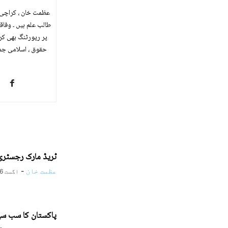
طالب علم ہیں ۔ وفا
ٹریڈ مارک رجسٹری
عظمت خان
-
اگست 6, 2026
پاکستان کا سب سے 