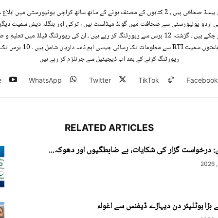
عظمت خان ، کراچی بیسڈ صحافی ہیں ، 2 کتابوں کے مصنف ہونے کے ساتھ ساتھ کراچی یونیورسٹی میں
قی اردو یونیورسٹی سے صحافت میں گولڈ میڈلسٹ ہیں ، ترکی اور بنگلہ دیش سمیت دیگر
پر رپورٹنگ بھی کر چکے ہیں ۔ گزشتہ 12 برس سے رپورٹنگ کر رہے ہیں ۔ ان کی رپورٹنگ فیلڈ میں تعل
حقوق ، اسلامی جماعتوں سمیت RTI سے مع
رپورٹنگ کرنے کے بعد اب ڈیجیٹیل سے جرنلزم کر رہے ہیں
e
WhatsApp
Twitter
TikTok
Facebook
RELATED ARTICLES
: درخواست گزار کی شکایات، بے ضابطگیوں اور دھوکہ...
بڑا ہوٹلیئر دن دیہاڑے ڈیفنس سے اغواء