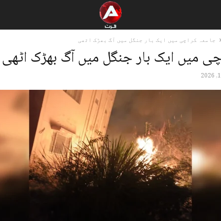
جامعہ کراچی میں ایک بار جنگل میں آگ بھڑک اٹھی
چی میں ایک بار جنگل میں آگ بھڑک اٹھی