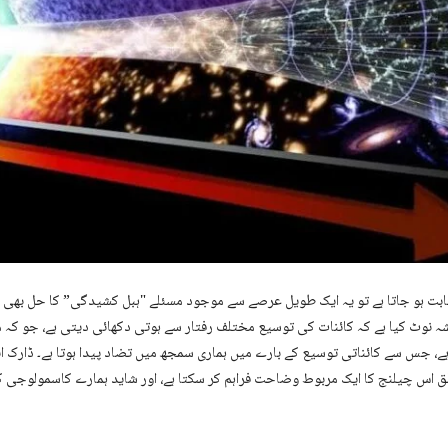
ابت ہو جاتا ہے تو یہ ایک طویل عرصے سے موجود مسئلے "ہبل کشیدگی” کا حل بھی 
شہ نوٹ کیا ہے کہ کائنات کی توسیع مختلف رفتار سے ہوتی دکھائی دیتی ہے، جو کہ م
، جس سے کائناتی توسیع کے بارے میں ہماری سمجھ میں تضاد پیدا ہوتا ہے۔ ڈارک انر
ق اس چیلنج کا ایک مربوط وضاحت فراہم کر سکتا ہے، اور شاید ہمارے کاسمولوجی ک