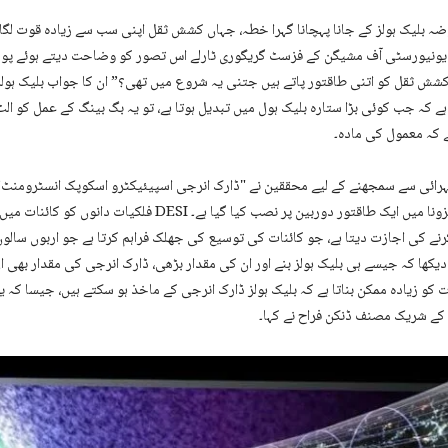
ضہ بلیک ہولز کے جانا پہچانا گہرا خطہ، جہاں کشش ثقل اپنی سب سے زیادہ قوت لگاتا
 یونیورسٹی آف مشیگن کے فزسٹ گریگوری ٹارلے اس تصور کو وضاحت دیتے ہوئے پوچھ
کشش ثقل کو اتنی طاقتور پاتے ہیں جتنی یہ شروع میں تھی؟” ان کا جواب بلیک ہول
نا ہے کہ جب کوئی بڑا ستارہ بلیک ہول میں تبدیل ہوتا ہے، تو یہ بگ بینگ کے عمل کو ال
ے کہ معمول کی مادہ۔
استعمال کیا، جو ایریزونا میں ایک طاقتور دوربین پر نصب کیا گیا ہے۔ DESI فل
نے کی اجازت دیتا ہے، جو کائنات کی توسیع کی جھلک فراہم کرتا ہے جو اربوں سالوں
یکھا کہ جیسے ہی بلیک ہولز بنے اور ان کی مقدار بڑھی، ڈارک انرجی کی مقدار بھی ا
 کو زیادہ ممکن بناتا ہے کہ بلیک ہولز ڈارک انرجی کے ماخذ ہو سکتے ہیں، جیسا کہ 
کے شریک مصنف ڈنکن فراح نے کہا۔