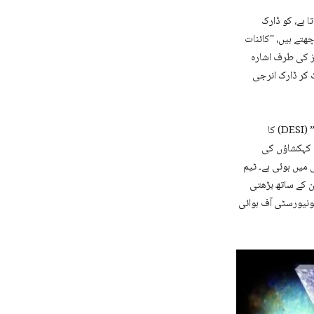
 ہے، کو ڈارک
تے ہیں، "کائنات
ز کی طرف اشارہ
ٹ کر ڈارک انرجی
اس نظریے کو مزید گہرائی سے سمجھنے کے لیے محققین نے "ڈارک انرجی اسپیئیکٹرو اسکوپک انسٹرومنٹ” (DESI) کا
کیات دانوں کو کائنات میں کہکشاؤں کی
 میں ہوئی ہے۔ ٹیم
ن کے ساتھ بڑھتی
یونیورسٹی آف ہوائی