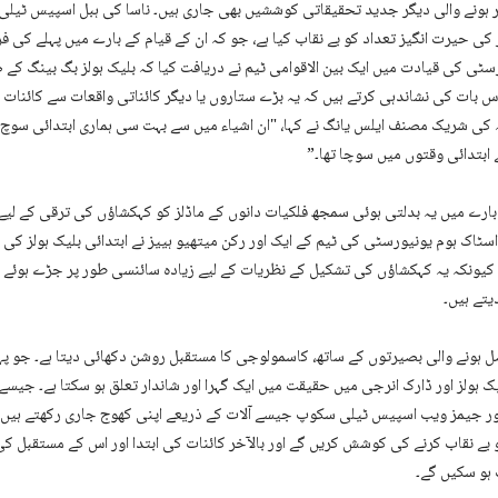
ز پر ہونے والی دیگر جدید تحقیقاتی کوششیں بھی جاری ہیں۔ ناسا کی ہبل اسپیس ٹیلی
 کی حیرت انگیز تعداد کو بے نقاب کیا ہے، جو کہ ان کے قیام کے بارے میں پہلے کی ف
رسٹی کی قیادت میں ایک بین الاقوامی ٹیم نے دریافت کیا کہ بلیک ہولز بگ بینگ کے
 بات کی نشاندہی کرتے ہیں کہ یہ بڑے ستاروں یا دیگر کائناتی واقعات سے کائنات کی
عہ کی شریک مصنف ایلس یانگ نے کہا، "ان اشیاء میں سے بہت سی ہماری ابتدائی سوچ 
ے ابتدائی وقتوں میں سوچا تھا۔”
 بارے میں یہ بدلتی ہوئی سمجھ فلکیات دانوں کے ماڈلز کو کہکشاؤں کی ترقی کے لیے 
ٹاک ہوم یونیورسٹی کی ٹیم کے ایک اور رکن میتھیو ہییز نے ابتدائی بلیک ہولز ک
، کیونکہ یہ کہکشاؤں کی تشکیل کے نظریات کے لیے زیادہ سائنسی طور پر جڑے ہوئے 
یتے ہیں۔
ہونے والی بصیرتوں کے ساتھ، کاسمولوجی کا مستقبل روشن دکھائی دیتا ہے۔ جو پہ
ک ہولز اور ڈارک انرجی میں حقیقت میں ایک گہرا اور شاندار تعلق ہو سکتا ہے۔ جیس
اور جیمز ویب اسپیس ٹیلی سکوپ جیسے آلات کے ذریعے اپنی کھوج جاری رکھتے ہیں، وہ
 بے نقاب کرنے کی کوشش کریں گے اور بالآخر کائنات کی ابتدا اور اس کے مستقبل ک
ہو سکیں گے۔