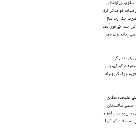
 سکوپ نے ابتدائی
رضیات کو متاثر کرتا
 صرف ایک ارب سال
 ابتدا کے فوراً بعد
سے زیادہ بڑے نظر
بہتر بنانے کی
ی حقیقت کو کھوجنے
فریم ورک کی بنیاد
لے علیحدہ مظاہر
ے جیسے سائنسدان
 ان پراسرار اجزاء
ی تفصیلات کو گہرا