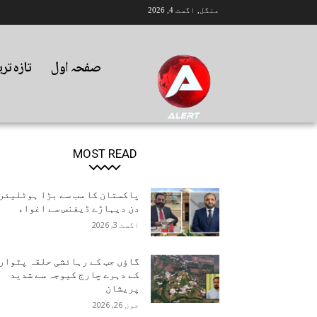
منگل, اگست 4, 2026
صفحہ اول
تازہ تر
MOST READ
پاکستان کا سب سے بڑا ہوٹلیئر
دن دیہاڑے ڈیفنس سے اغواء
اگست 3, 2026
گاؤں جب کے رہائشی حلقہ پٹوار
کے دہرے چارج کیوجہ سے شدید
پریشان
جون 26, 2026