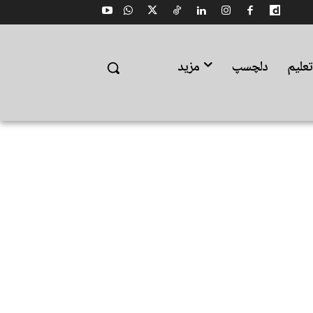
علیم
دلچسپ
مزید