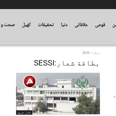
ین
قومی
علاقائی
دنیا
تحقیقات
کھیل
صحت و ت
ٹیگز
SESSI
بطاقة شعار:
SESSI
ی
تازہ ترین