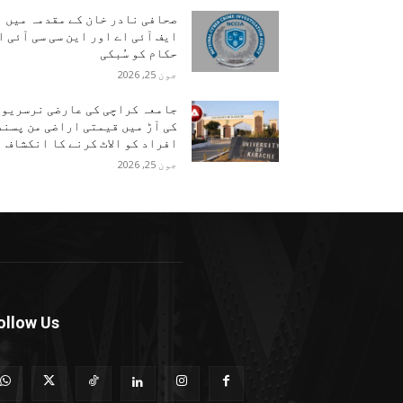
صحافی نادر خان کے مقدمہ میں
ایف آئی اے اور این سی سی آئی ا
حکام کو سُبکی
جون 25, 2026
جامعہ کراچی کی عارضی نرسریوں
کی آڑ میں قیمتی اراضی من پسند
افراد کو الاٹ کرنے کا انکشاف
جون 25, 2026
ollow Us