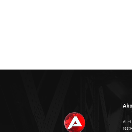
Abo
Aler
respe