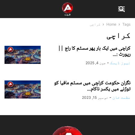
Tags
Home
کراچی
کراچی
کراچی میں ایک بار پھر سسٹم کا راج ||
رپورٹ :...
نیوز ڈیسک
-
جون 4, 2025
نگران حکومت کراچی میں سسٹم مافیا کو
توڑنے میں یکسر ناکام...
عظمت خان
-
نومبر 15, 2023